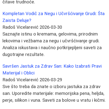
čitave trudnoće.
Kompletan Vodič za Negu i Učvršćivanje Grudi: Šta
Zaista Deluje?
Radoš Vicelarević
2026-03-30
Saznajte istinu o kremama, gelovima, prirodnim
lekovima i vežbama za negu i učvršćivanje grudi.
Analiza iskustava i naučno potkrijepljeni saveti za
dugotrajne rezultate.
Savršen Jastuk za Zdrav San: Kako Izabrati Pravi
Materijal i Oblici
Radoš Vicelarević
2026-03-29
Sve što treba da znate o izboru jastuka za zdrav
san. Uporedite materijale: memorijska pena, heljda,
perje, silikon i vuna. Saveti za bolove u vratu i kičmi.