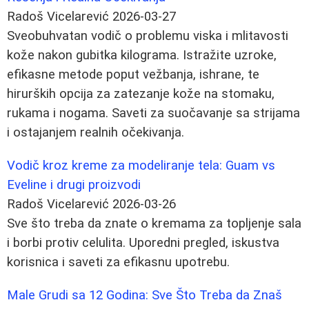
Radoš Vicelarević
2026-03-27
Sveobuhvatan vodič o problemu viska i mlitavosti
kože nakon gubitka kilograma. Istražite uzroke,
efikasne metode poput vežbanja, ishrane, te
hirurških opcija za zatezanje kože na stomaku,
rukama i nogama. Saveti za suočavanje sa strijama
i ostajanjem realnih očekivanja.
Vodič kroz kreme za modeliranje tela: Guam vs
Eveline i drugi proizvodi
Radoš Vicelarević
2026-03-26
Sve što treba da znate o kremama za topljenje sala
i borbi protiv celulita. Uporedni pregled, iskustva
korisnica i saveti za efikasnu upotrebu.
Male Grudi sa 12 Godina: Sve Što Treba da Znaš