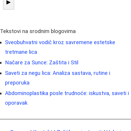
▶
Tekstovi na srodnim blogovima
Sveobuhvatni vodič kroz savremene estetske
tretmane lica
Načare za Sunce: Zaštita i Stil
Saveti za negu lica: Analiza sastava, rutine i
preporuka
Abdominoplastika posle trudnoće: iskustva, saveti i
oporavak