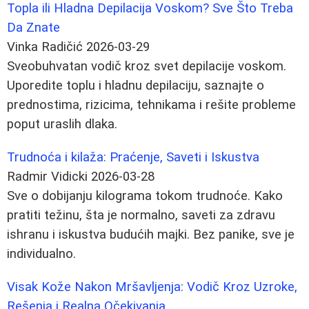
Topla ili Hladna Depilacija Voskom? Sve Što Treba
Da Znate
Vinka Radičić
2026-03-29
Sveobuhvatan vodič kroz svet depilacije voskom.
Uporedite toplu i hladnu depilaciju, saznajte o
prednostima, rizicima, tehnikama i rešite probleme
poput uraslih dlaka.
Trudnoća i kilaža: Praćenje, Saveti i Iskustva
Radmir Vidicki
2026-03-28
Sve o dobijanju kilograma tokom trudnoće. Kako
pratiti težinu, šta je normalno, saveti za zdravu
ishranu i iskustva budućih majki. Bez panike, sve je
individualno.
Visak Kože Nakon Mršavljenja: Vodič Kroz Uzroke,
Rešenja i Realna Očekivanja