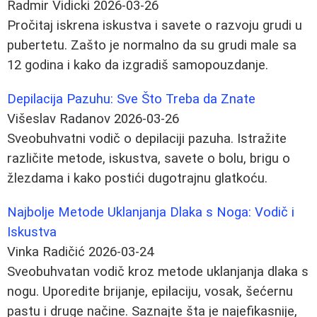
Radmir Vidicki
2026-03-26
Pročitaj iskrena iskustva i savete o razvoju grudi u
pubertetu. Zašto je normalno da su grudi male sa
12 godina i kako da izgradiš samopouzdanje.
Depilacija Pazuhu: Sve Što Treba da Znate
Višeslav Radanov
2026-03-26
Sveobuhvatni vodič o depilaciji pazuha. Istražite
različite metode, iskustva, savete o bolu, brigu o
žlezdama i kako postići dugotrajnu glatkoću.
Najbolje Metode Uklanjanja Dlaka s Noga: Vodič i
Iskustva
Vinka Radičić
2026-03-24
Sveobuhvatan vodič kroz metode uklanjanja dlaka s
nogu. Uporedite brijanje, epilaciju, vosak, šećernu
pastu i druge načine. Saznajte šta je najefikasnije,