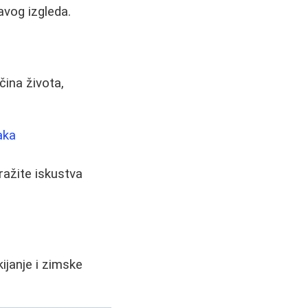
avog izgleda.
ačina života,
aka
tražite iskustva
kijanje i zimske