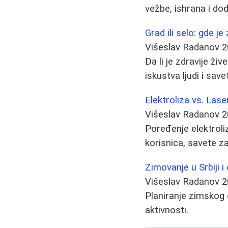
vežbe, ishrana i do
Grad ili selo: gde je 
Višeslav Radanov
2
Da li je zdravije živ
iskustva ljudi i sav
Elektroliza vs. Lase
Višeslav Radanov
2
Poređenje elektroliz
korisnica, savete z
Zimovanje u Srbiji i
Višeslav Radanov
2
Planiranje zimskog o
aktivnosti.