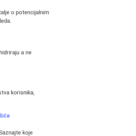
alje o potencijalnim
leda.
idriraju a ne
stva korisnika,
šića
 Saznajte koje