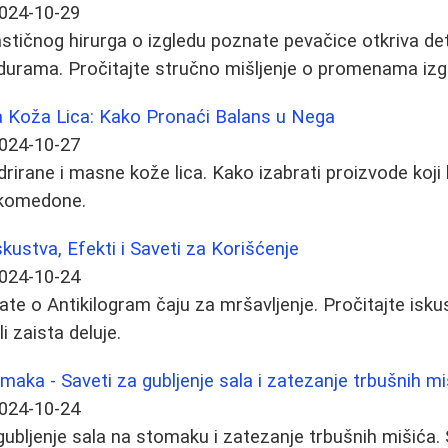
024-10-29
stičnog hirurga o izgledu poznate pevačice otkriva det
urama. Pročitajte stručno mišljenje o promenama izg
a Koža Lica: Kako Pronaći Balans u Nega
024-10-27
rirane i masne kože lica. Kako izabrati proizvode koji h
li komedone.
skustva, Efekti i Saveti za Korišćenje
024-10-24
ate o Antikilogram čaju za mršavljenje. Pročitajte isku
i zaista deluje.
aka - Saveti za gubljenje sala i zatezanje trbušnih mi
024-10-24
 gubljenje sala na stomaku i zatezanje trbušnih mišića.