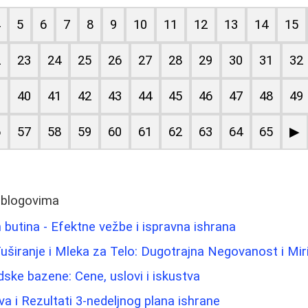
4
5
6
7
8
9
10
11
12
13
14
15
2
23
24
25
26
27
28
29
30
31
32
9
40
41
42
43
44
45
46
47
48
49
6
57
58
59
60
61
62
63
64
65
▶
 blogovima
 butina - Efektne vežbe i ispravna ishrana
 Tuširanje i Mleka za Telo: Dugotrajna Negovanost i Mir
ske bazene: Cene, uslovi i iskustva
va i Rezultati 3-nedeljnog plana ishrane