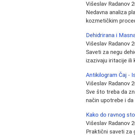
Višeslav Radanov
2
Nedavna analiza pla
kozmetičkim proced
Dehidrirana i Masn
Višeslav Radanov
2
Saveti za negu dehid
izazivaju iritacije i
Antikilogram Čaj - I
Višeslav Radanov
2
Sve što treba da zn
način upotrebe i da l
Kako do ravnog stom
Višeslav Radanov
2
Praktični saveti za