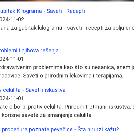
ubitak Kilograma - Saveti i Recepti
024-11-02
ana za gubitak kilograma - saveti i recepti za bolju ener
roblemi i njihova rešenja
024-11-01
zdravstvenim problemima kao što su nesanica, anemija
radavice. Saveti o prirodnim lekovima i terapijama.
 celulita - Saveti i iskustva
024-11-01
te o borbi protiv celulita. Prirodni tretmani, iskustva, 
e korisne savete za smanjenje celulita.
 procedura poznate pevačice - Šta hirurzi kažu?