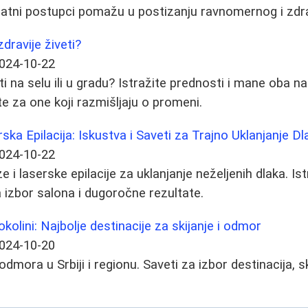
datni postupci pomažu u postizanju ravnomernog i zdr
zdravije živeti?
024-10-22
eti na selu ili u gradu? Istražite prednosti i mane oba n
ete za one koji razmišljaju o promeni.
rska Epilacija: Iskustva i Saveti za Trajno Uklanjanje Dl
024-10-22
e i laserske epilacije za uklanjanje neželjenih dlaka. Is
a izbor salona i dugoročne rezultate.
 okolini: Najbolje destinacije za skijanje i odmor
024-10-20
dmora u Srbiji i regionu. Saveti za izbor destinacija, s