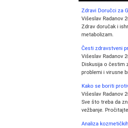
Zdravi Doručci za G
Višeslav Radanov
2
Zdrav doručak i ishr
metabolizam.
Česti zdravstveni p
Višeslav Radanov
2
Diskusija o čestim 
problemi i virusne b
Kako se boriti protiv
Višeslav Radanov
2
Sve što treba da zna
vežbanje. Pročitajt
Analiza kozmetičkih