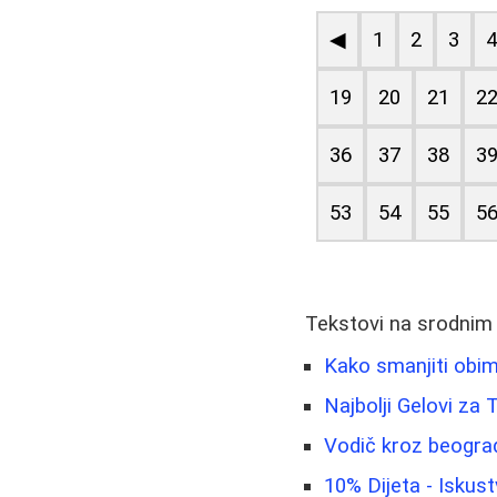
◀
1
2
3
19
20
21
2
36
37
38
3
53
54
55
5
Tekstovi na srodnim
Kako smanjiti obim
Najbolji Gelovi za
Vodič kroz beograd
10% Dijeta - Iskust