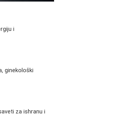
giju i
, ginekološki
saveti za ishranu i