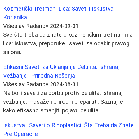
Kozmetički Tretmani Lica: Saveti i Iskustva
Korisnika
Višeslav Radanov
2024-09-01
Sve što treba da znate o kozmetičkim tretmanima
lica: iskustva, preporuke i saveti za odabir pravog
salona.
Efikasni Saveti za Uklanjanje Celulita: Ishrana,
Vežbanje i Prirodna Rešenja
Višeslav Radanov
2024-08-31
Najbolji saveti za borbu protiv celulita: ishrana,
vežbanje, masaže i prirodni preparati. Saznajte
kako efikasno smanjiti pojavu celulita.
Iskustva i Saveti o Rinoplastici: Šta Treba da Znate
Pre Operacije