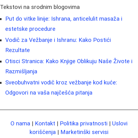
Tekstovi na srodnim blogovima
Put do vitke linije: Ishrana, anticelulit masaža i
estetske procedure
Vodič za Vežbanje i Ishranu: Kako Postići
Rezultate
Otisci Stranica: Kako Knjige Oblikuju Naše Živote i
Razmišljanja
Sveobuhvatni vodič kroz vežbanje kod kuće:
Odgovori na vaša najčešća pitanja
O nama
|
Kontakt
|
Politika privatnosti
|
Uslovi
korišćenja
|
Marketinški servisi