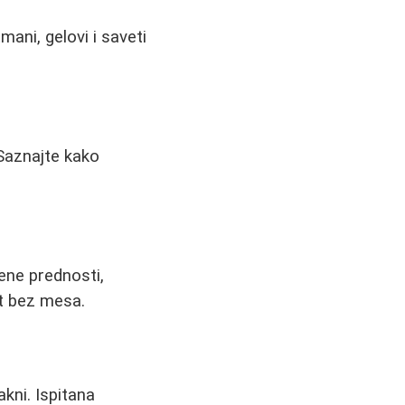
mani, gelovi i saveti
 Saznajte kako
ene prednosti,
ot bez mesa.
kni. Ispitana