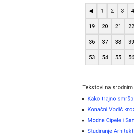
◀
1
2
3
19
20
21
2
36
37
38
3
53
54
55
5
Tekstovi na srodnim
Kako trajno smršati
Konačni Vodič kro
Modne Cipele i San
Studiranje Arhitek