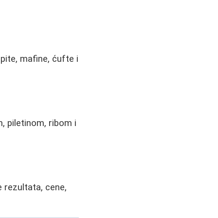
ite, mafine, ćufte i
, piletinom, ribom i
 rezultata, cene,