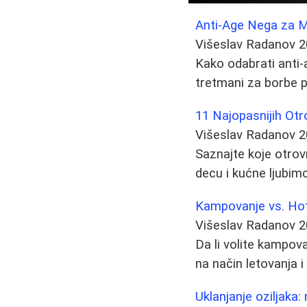
Anti-Age Nega za M
Višeslav Radanov
2
Kako odabrati anti-
tretmani za borbe p
11 Najopasnijih Otr
Višeslav Radanov
2
Saznajte koje otrov
decu i kućne ljubim
Kampovanje vs. Hote
Višeslav Radanov
2
Da li volite kampova
na način letovanja 
Uklanjanje oziljaka: