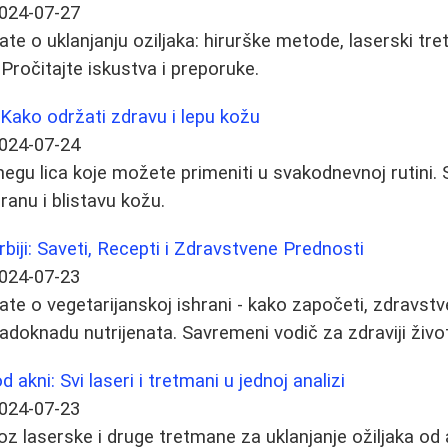
024-07-27
te o uklanjanju oziljaka: hirurške metode, laserski tret
Pročitajte iskustva i preporuke.
 Kako održati zdravu i lepu kožu
024-07-24
 negu lica koje možete primeniti u svakodnevnoj rutini.
iranu i blistavu kožu.
biji: Saveti, Recepti i Zdravstvene Prednosti
024-07-23
ate o vegetarijanskoj ishrani - kako započeti, zdravstv
 nadoknadu nutrijenata. Savremeni vodič za zdraviji živ
d akni: Svi laseri i tretmani u jednoj analizi
024-07-23
z laserske i druge tretmane za uklanjanje ožiljaka od a