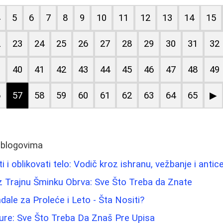
4
5
6
7
8
9
10
11
12
13
14
15
2
23
24
25
26
27
28
29
30
31
32
9
40
41
42
43
44
45
46
47
48
49
6
57
58
59
60
61
62
63
64
65
▶
 blogovima
 i oblikovati telo: Vodič kroz ishranu, vežbanje i antic
z Trajnu Šminku Obrva: Sve Što Treba da Znate
dale za Proleće i Leto - Šta Nositi?
ture: Sve Što Treba Da Znaš Pre Upisa