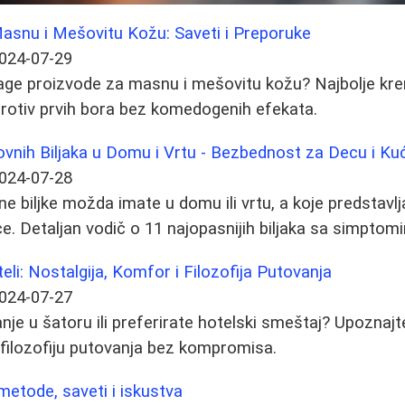
asnu i Mešovitu Kožu: Saveti i Preporuke
024-07-29
age proizvode za masnu i mešovitu kožu? Najbolje kre
rotiv prvih bora bez komedogenih efekata.
ovnih Biljaka u Domu i Vrtu - Bezbednost za Decu i K
024-07-28
ne biljke možda imate u domu ili vrtu, a koje predstavl
ce. Detaljan vodič o 11 najopasnijih biljaka sa simptom
li: Nostalgija, Komfor i Filozofija Putovanja
024-07-27
nje u šatoru ili preferirate hotelski smeštaj? Upoznajt
i filozofiju putovanja bez kompromisa.
 metode, saveti i iskustva