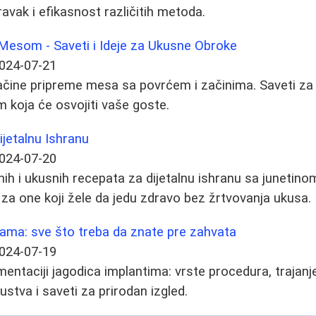
avak i efikasnost različitih metoda.
 Mesom - Saveti i Ideje za Ukusne Obroke
024-07-21
načine pripreme mesa sa povrćem i začinima. Saveti za p
 koja će osvojiti vaše goste.
ijetalnu Ishranu
024-07-20
ih i ukusnih recepata za dijetalnu ishranu sa junetinom
a one koji žele da jedu zdravo bez žrtvovanja ukusa.
cama: sve što treba da znate pre zahvata
024-07-19
entaciji jagodica implantima: vrste procedura, trajanje
kustva i saveti za prirodan izgled.