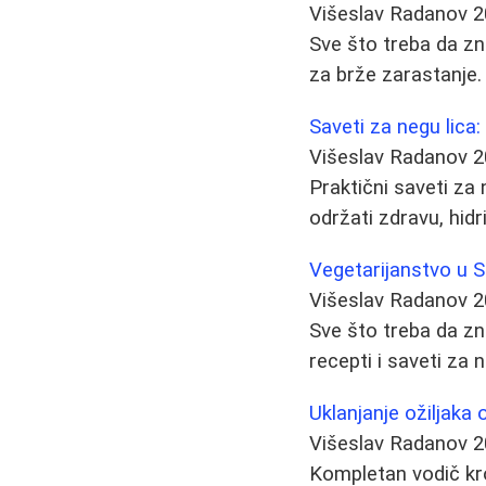
Višeslav Radanov
2
Sve što treba da zna
za brže zarastanje. 
Saveti za negu lica:
Višeslav Radanov
2
Praktični saveti za
održati zdravu, hidr
Vegetarijanstvo u Sr
Višeslav Radanov
2
Sve što treba da zn
recepti i saveti za
Uklanjanje ožiljaka o
Višeslav Radanov
2
Kompletan vodič kro