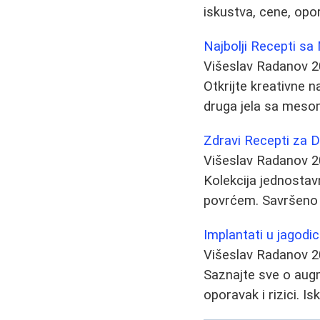
iskustva, cene, opor
Najbolji Recepti sa
Višeslav Radanov
2
Otkrijte kreativne 
druga jela sa mesom
Zdravi Recepti za D
Višeslav Radanov
2
Kolekcija jednostavn
povrćem. Savršeno z
Implantati u jagodi
Višeslav Radanov
2
Saznajte sve o augm
oporavak i rizici. Is