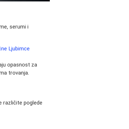
me, serumi i
ućne Ljubimce
jaju opasnost za
ima trovanja.
e različite poglede