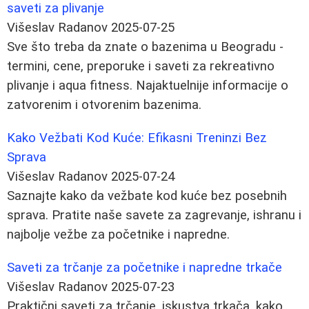
saveti za plivanje
Višeslav Radanov
2025-07-25
Sve što treba da znate o bazenima u Beogradu -
termini, cene, preporuke i saveti za rekreativno
plivanje i aqua fitness. Najaktuelnije informacije o
zatvorenim i otvorenim bazenima.
Kako Vežbati Kod Kuće: Efikasni Treninzi Bez
Sprava
Višeslav Radanov
2025-07-24
Saznajte kako da vežbate kod kuće bez posebnih
sprava. Pratite naše savete za zagrevanje, ishranu i
najbolje vežbe za početnike i napredne.
Saveti za trčanje za početnike i napredne trkače
Višeslav Radanov
2025-07-23
Praktični saveti za trčanje, iskustva trkača, kako