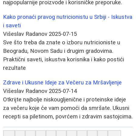
najpopularnije proizvode i korisničke preporuke.
Kako pronaći pravog nutricionistu u Srbiji - Iskustva
i saveti
Višeslav Radanov
2025-07-15
Sve što treba da znate o izboru nutricioniste u
Beogradu, Novom Sadu i drugim gradovima.
Praktični saveti, iskustva korisnika i kako postići
rezultate
Zdrave i Ukusne Ideje za Večeru za Mršavljenje
Višeslav Radanov
2025-07-14
Otkrijte najbolje niskougljenične i proteinske ideje
za večeru koje će vam pomoći da smršate. Ukusni
recepti sa piletinom, povrćem i zdravim sastojcima.