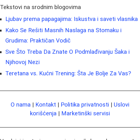
Tekstovi na srodnim blogovima
Ljubav prema papagajima: Iskustva i saveti vlasnika
Kako Se Rešiti Masnih Naslaga na Stomaku i
Grudima: Praktičan Vodič
Sve Što Treba Da Znate O Podmlađivanju Šaka i
Njihovoj Nezi
Teretana vs. Kućni Trening: Šta Je Bolje Za Vas?
O nama
|
Kontakt
|
Politika privatnosti
|
Uslovi
korišćenja
|
Marketinški servisi