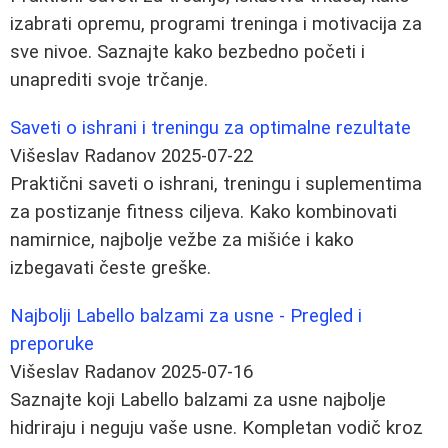
izabrati opremu, programi treninga i motivacija za
sve nivoe. Saznajte kako bezbedno početi i
unaprediti svoje trčanje.
Saveti o ishrani i treningu za optimalne rezultate
Višeslav Radanov
2025-07-22
Praktični saveti o ishrani, treningu i suplementima
za postizanje fitness ciljeva. Kako kombinovati
namirnice, najbolje vežbe za mišiće i kako
izbegavati česte greške.
Najbolji Labello balzami za usne - Pregled i
preporuke
Višeslav Radanov
2025-07-16
Saznajte koji Labello balzami za usne najbolje
hidriraju i neguju vaše usne. Kompletan vodič kroz