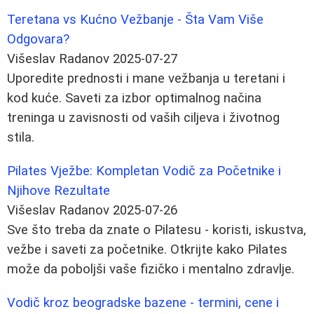
Teretana vs Kućno Vežbanje - Šta Vam Više
Odgovara?
Višeslav Radanov
2025-07-27
Uporedite prednosti i mane vežbanja u teretani i
kod kuće. Saveti za izbor optimalnog načina
treninga u zavisnosti od vaših ciljeva i životnog
stila.
Pilates Vježbe: Kompletan Vodič za Početnike i
Njihove Rezultate
Višeslav Radanov
2025-07-26
Sve što treba da znate o Pilatesu - koristi, iskustva,
vežbe i saveti za početnike. Otkrijte kako Pilates
može da poboljši vaše fizičko i mentalno zdravlje.
Vodič kroz beogradske bazene - termini, cene i