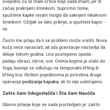
svejedno za te male crtice koje sada imam, jer ih
začas prekrijem šminkom. Suprotno tome,
spuštene kapke nisam mogla da sakrijem nikakvom
šminkom. Ožiljak se lako prikrije, a spušteni kapci -
ne.
Često me pitaju da li se problem može vratiti. Nova
koža neće narastati, ali sila gravitacije nastavlja da
deluje tokom godina. Lice postepeno opada -
padaju obrazi, obrve, sve. Onima kojima je stalo do
toga, kasnije se odlučuju na temporalni lifting ili
lifting lica. Retkim pojedincima je potrebna druga
operacija
podizanja kapaka
, ali to nije uobičajeno.
Zašto Sam Odugovlačila i Šta Sam Naučila
Glavno pitanje koje se sada postavljam je: zašto