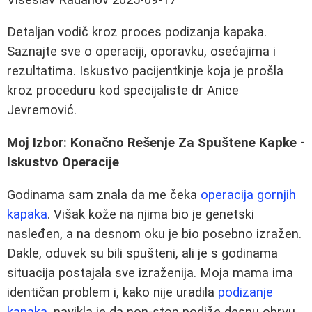
Detaljan vodič kroz proces podizanja kapaka.
Saznajte sve o operaciji, oporavku, osećajima i
rezultatima. Iskustvo pacijentkinje koja je prošla
kroz proceduru kod specijaliste dr Anice
Jevremović.
Moj Izbor: Konačno Rešenje Za Spuštene Kapke -
Iskustvo Operacije
Godinama sam znala da me čeka
operacija gornjih
kapaka
. Višak kože na njima bio je genetski
nasleđen, a na desnom oku je bio posebno izražen.
Dakle, oduvek su bili spušteni, ali je s godinama
situacija postajala sve izraženija. Moja mama ima
identičan problem i, kako nije uradila
podizanje
kapaka
, navikla je da non-stop podiže desnu obrvu