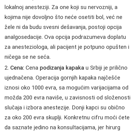
lokalnoj anesteziji. Za one koji su nervozniji, a
kojima nije dovoljno što neće osetiti bol, već ne
žele ni da budu svesni dešavanja, postoji opcija
analgosedacije. Ova opcija podrazumeva doplatu
za anesteziologa, ali pacijent je potpuno opušten i
ničega se ne seća.
Cena:
Cena
podizanja kapaka
u Srbiji je prilično
ujednačena. Operacija gornjih kapaka najčešće
iznosi oko 1000 evra, sa mogućim varijacijama od
možda 200 evra naviše, u zavisnosti od složenosti
slučaja i izbora anestezije. Donji kapci su obično
za oko 200 evra skuplji. Konkretnu cifru moći ćete
da saznate jedino na konsultacijama, jer hirurg