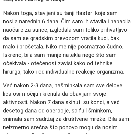
Nakon toga, stavljeni su tanji flasteri koje sam
nosila narednih 6 dana. Čim sam ih stavila i nabacila
naočare za sunce, izgledala sam toliko prihvatljivo
da sam se gradskim prevozom vratila kući, čak
malo i prošetala. Niko me nije posmatrao čudno.
Iskreno, bila sam manje natekla nego što sam
očekivala - otečenost zavisi kako od tehnike
hirurga, tako i od individualne reakcije organizma.
Već nakon 2-3 dana, našminkala sam sve delove
lica osim očiju i krenula da obavljam svoje
aktivnosti. Nakon 7 dana skinuti su konci, a već
desetog dana od operacije, sa full šminkom,
snimala sam sadržaj za društvene mreže. Bila sam
neizmerno srećna što ponovo mogu da nosim