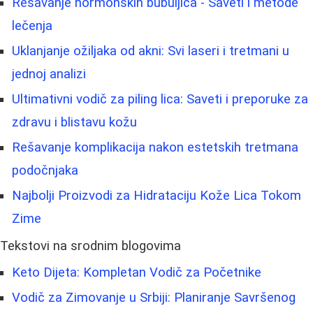
Rešavanje hormonskih bubuljica - Saveti i metode
lečenja
Uklanjanje ožiljaka od akni: Svi laseri i tretmani u
jednoj analizi
Ultimativni vodič za piling lica: Saveti i preporuke za
zdravu i blistavu kožu
Rešavanje komplikacija nakon estetskih tretmana
podočnjaka
Najbolji Proizvodi za Hidrataciju Kože Lica Tokom
Zime
Tekstovi na srodnim blogovima
Keto Dijeta: Kompletan Vodič za Početnike
Vodič za Zimovanje u Srbiji: Planiranje Savršenog