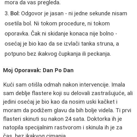
mora da vas pregleda.
Bol:
Odgovor je jasan - ni jedne sekunde nisam
osetila bol. Ni tokom procedure, ni tokom
oporavka. Čak ni skidanje konaca nije bolno -
osećaj je bio kao da se izvlači tanka struna, a
potpuno bez ikakvog čupkanja ili peckanja.
Moj Oporavak: Dan Po Dan
Kući sam otišla odmah nakon intervencije. Imala
sam deblje flastere koji su delovali zastrašujuće, ali
jedini osećaj je bio kao da nosim uski kačket i
moram da podižem glavu da bih bolje videla. Ti prvi
flasteri skinuti su nakon 24 sata. Doktorka ih je
natopila specijalnim rastvorom i skinula ih je za
čas, bez ikakvog cimanja.