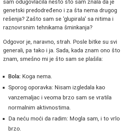
sam odugovlačila nešto što sam znala da je
genetski predodređeno i za šta nema drugog
rešenja? Zašto sam se 'glupirala' sa nitima i
raznovrsnim tehnikama šminkanja?
Odgovor je, naravno, strah. Posle bitke su svi
generali, pa tako i ja. Sada, kada znam ono što
znam, smešno mi je što sam se plašila:
Bola:
Koga nema.
Sporog oporavka: Nisam izgledala kao
vanzemaljac i veoma brzo sam se vratila
normalnim aktivnostima.
Da neću moći da radim: Mogla sam, i to vrlo
brzo.