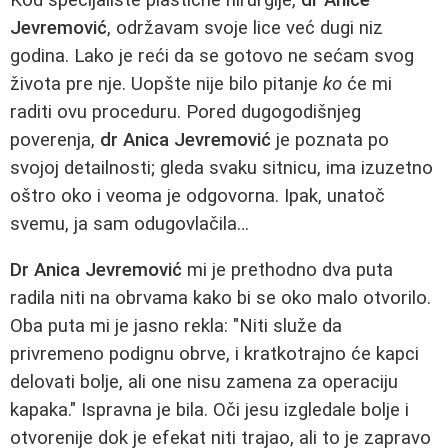
Jevremović
, održavam svoje lice već dugi niz
godina. Lako je reći da se gotovo ne sećam svog
života pre nje. Uopšte nije bilo pitanje
ko
će mi
raditi ovu proceduru. Pored dugogodišnjeg
poverenja,
dr Anica Jevremović
je poznata po
svojoj detailnosti; gleda svaku sitnicu, ima izuzetno
oštro oko i veoma je odgovorna. Ipak, unatoč
svemu, ja sam odugovlačila…
Dr Anica Jevremović
mi je prethodno dva puta
radila niti na obrvama kako bi se oko malo otvorilo.
Oba puta mi je jasno rekla: "Niti služe da
privremeno podignu obrve, i kratkotrajno će kapci
delovati bolje, ali one nisu zamena za operaciju
kapaka." Ispravna je bila. Oči jesu izgledale bolje i
otvorenije dok je efekat niti trajao, ali to je zapravo