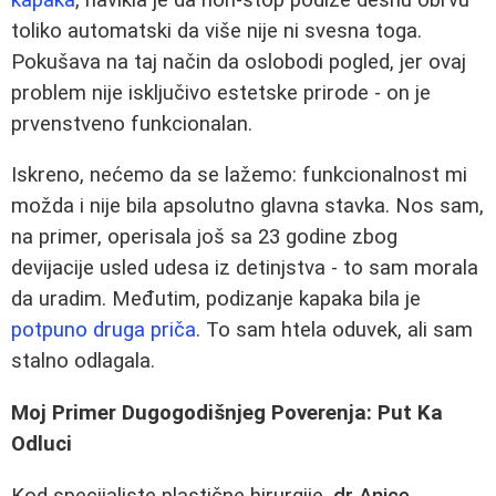
toliko automatski da više nije ni svesna toga.
Pokušava na taj način da oslobodi pogled, jer ovaj
problem nije isključivo estetske prirode - on je
prvenstveno funkcionalan.
Iskreno, nećemo da se lažemo: funkcionalnost mi
možda i nije bila apsolutno glavna stavka. Nos sam,
na primer, operisala još sa 23 godine zbog
devijacije usled udesa iz detinjstva - to sam morala
da uradim. Međutim, podizanje kapaka bila je
potpuno druga priča
. To sam htela oduvek, ali sam
stalno odlagala.
Moj Primer Dugogodišnjeg Poverenja: Put Ka
Odluci
Kod specijaliste plastične hirurgije,
dr Anice