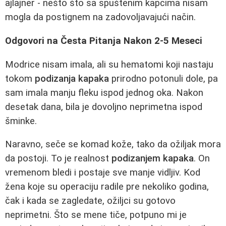
ajlajner - nešto što sa spuštenim kapcima nisam
mogla da postignem na zadovoljavajući način.
Odgovori na Česta Pitanja Nakon 2-5 Meseci
Modrice nisam imala, ali su hematomi koji nastaju
tokom
podizanja kapaka
prirodno potonuli dole, pa
sam imala manju fleku ispod jednog oka. Nakon
desetak dana, bila je dovoljno neprimetna ispod
šminke.
Naravno, seče se komad kože, tako da ožiljak mora
da postoji. To je realnost
podizanjem kapaka
. On
vremenom bledi i postaje sve manje vidljiv. Kod
žena koje su operaciju radile pre nekoliko godina,
čak i kada se zagledate, ožiljci su gotovo
neprimetni. Što se mene tiče, potpuno mi je