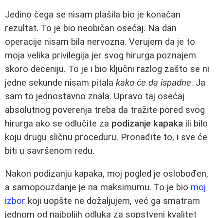
Jedino čega se nisam plašila bio je konačan
rezultat. To je bio neobičan osećaj. Na dan
operacije nisam bila nervozna. Verujem da je to
moja velika privilegija jer svog hirurga poznajem
skoro deceniju. To je i bio ključni razlog zašto se ni
jedne sekunde nisam pitala
kako će da ispadne
. Ja
sam to jednostavno znala. Upravo taj osećaj
absolutnog poverenja treba da tražite pored svog
hirurga ako se odlučite za
podizanje kapaka
ili bilo
koju drugu sličnu proceduru. Pronađite to, i sve će
biti u savršenom redu.
Nakon podizanju kapaka, moj pogled je oslobođen,
a samopouzdanje je na maksimumu. To je bio
moj
izbor
koji uopšte ne dožaljujem, već ga smatram
jednom od najboljih odluka za sopstveni kvalitet