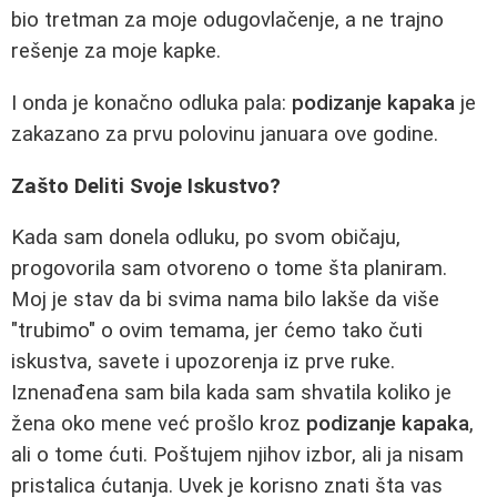
bio tretman za moje odugovlačenje, a ne trajno
rešenje za moje kapke.
I onda je konačno odluka pala:
podizanje kapaka
je
zakazano za prvu polovinu januara ove godine.
Zašto Deliti Svoje Iskustvo?
Kada sam donela odluku, po svom običaju,
progovorila sam otvoreno o tome šta planiram.
Moj je stav da bi svima nama bilo lakše da više
"trubimo" o ovim temama, jer ćemo tako čuti
iskustva, savete i upozorenja iz prve ruke.
Iznenađena sam bila kada sam shvatila koliko je
žena oko mene već prošlo kroz
podizanje kapaka
,
ali o tome ćuti. Poštujem njihov izbor, ali ja nisam
pristalica ćutanja. Uvek je korisno znati šta vas