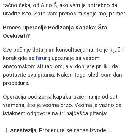
tačno čeka, od A do Š, ako vam je potrebno da
uradite isto. Zato vam prenosim svoje
moj primer
.
Proces Operacije Podizanja Kapaka: Šta
Očekivati?
Sve počinje detaljnim konsultacijama. To je ključni
korak gde se
hirurg
upoznaje sa vašom
anatomskom situacijom, a vi dobijate priliku da
postavite sva pitanja. Nakon toga, sledi sam dan
procedure.
Operacija
podizanja kapaka
traje manje od sat
vremena, što je veoma brzo. Veoma je važno da
istaknem odgovore na tri najčešća pitanja:
Anestezija:
Procedure se danas izvode u