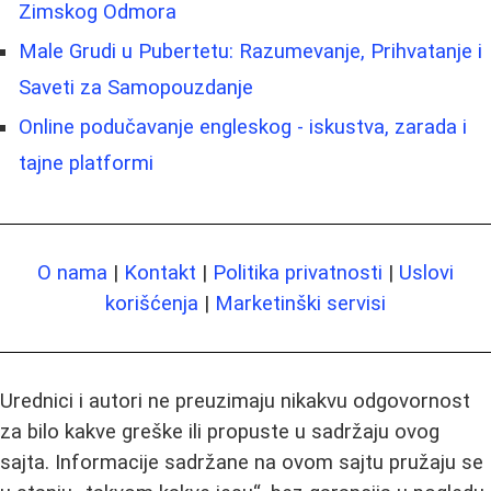
Zimskog Odmora
Male Grudi u Pubertetu: Razumevanje, Prihvatanje i
Saveti za Samopouzdanje
Online podučavanje engleskog - iskustva, zarada i
tajne platformi
O nama
|
Kontakt
|
Politika privatnosti
|
Uslovi
korišćenja
|
Marketinški servisi
Urednici i autori ne preuzimaju nikakvu odgovornost
za bilo kakve greške ili propuste u sadržaju ovog
sajta. Informacije sadržane na ovom sajtu pružaju se