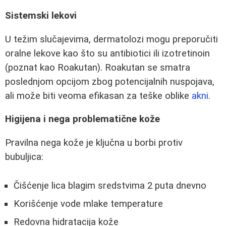
Sistemski lekovi
U težim slučajevima, dermatolozi mogu preporučiti
oralne lekove kao što su antibiotici ili izotretinoin
(poznat kao Roakutan). Roakutan se smatra
poslednjom opcijom zbog potencijalnih nuspojava,
ali može biti veoma efikasan za teške oblike
akni
.
Higijena i nega problematične kože
Pravilna nega kože je ključna u borbi protiv
bubuljica:
Čišćenje lica blagim sredstvima 2 puta dnevno
Korišćenje vode mlake temperature
Redovna hidratacija kože