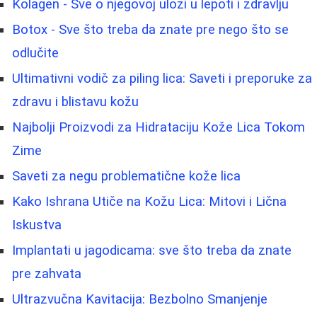
Kolagen - Sve o njegovoj ulozi u lepoti i zdravlju
Botox - Sve što treba da znate pre nego što se
odlučite
Ultimativni vodič za piling lica: Saveti i preporuke za
zdravu i blistavu kožu
Najbolji Proizvodi za Hidrataciju Kože Lica Tokom
Zime
Saveti za negu problematične kože lica
Kako Ishrana Utiče na Kožu Lica: Mitovi i Lična
Iskustva
Implantati u jagodicama: sve što treba da znate
pre zahvata
Ultrazvučna Kavitacija: Bezbolno Smanjenje