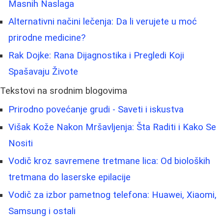
Masnih Naslaga
Alternativni načini lečenja: Da li verujete u moć
prirodne medicine?
Rak Dojke: Rana Dijagnostika i Pregledi Koji
Spašavaju Živote
Tekstovi na srodnim blogovima
Prirodno povećanje grudi - Saveti i iskustva
Višak Kože Nakon Mršavljenja: Šta Raditi i Kako Se
Nositi
Vodič kroz savremene tretmane lica: Od bioloških
tretmana do laserske epilacije
Vodič za izbor pametnog telefona: Huawei, Xiaomi,
Samsung i ostali