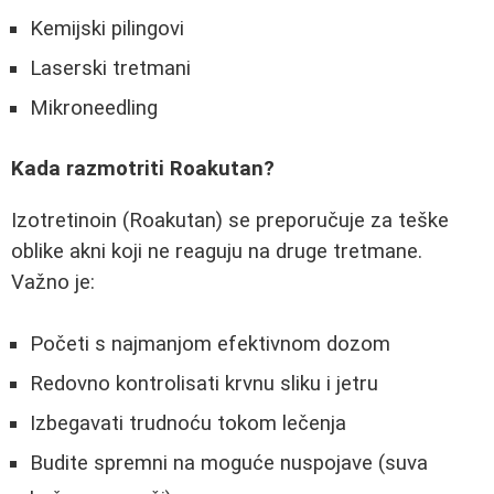
Kemijski pilingovi
Laserski tretmani
Mikroneedling
Kada razmotriti Roakutan?
Izotretinoin (Roakutan) se preporučuje za teške
oblike akni koji ne reaguju na druge tretmane.
Važno je:
Početi s najmanjom efektivnom dozom
Redovno kontrolisati krvnu sliku i jetru
Izbegavati trudnoću tokom lečenja
Budite spremni na moguće nuspojave (suva