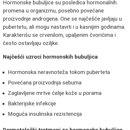
Hormonske bubuljice su posledica hormonalnih
promena u organizmu, posebno povećane
proizvodnje androgena. One se najčešće javljaju u
pubertetu, ali mogu nastaviti i u kasnijim godinama.
Karakterišu se crvenilom, upaljenim čvorićima i
često ostavljaju oziljke.
Najčešći uzroci hormonskih bubuljica
Hormonska neravnoteža tokom puberteta
Povećana proizvodnja sebuma
Zaglavljene mrtve ćelije kože u porama
Bakterijske infekcije
Moguća insulinska rezistencija
Dermatološki tretmani za hormonske bubuljice