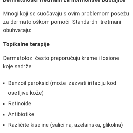
Mnogi koji se suočavaju s ovim problemom posežu
za dermatološkom pomoći. Standardni tretmani
obuhvataju:
Topikalne terapije
Dermatolozi često preporučuju kreme i losione
koje sadrže:
Benzoil peroksid (može izazvati iritaciju kod
osetljive kože)
Retinoide
Antibiotike
Različite kiseline (salicilna, azelainska, glikolna)