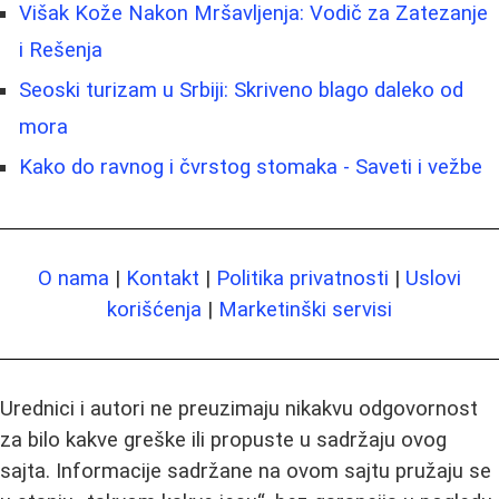
Višak Kože Nakon Mršavljenja: Vodič za Zatezanje
i Rešenja
Seoski turizam u Srbiji: Skriveno blago daleko od
mora
Kako do ravnog i čvrstog stomaka - Saveti i vežbe
O nama
|
Kontakt
|
Politika privatnosti
|
Uslovi
korišćenja
|
Marketinški servisi
Urednici i autori ne preuzimaju nikakvu odgovornost
za bilo kakve greške ili propuste u sadržaju ovog
sajta. Informacije sadržane na ovom sajtu pružaju se