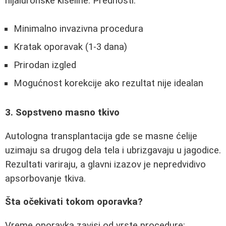
hijaluronske kiseline. Prednosti:
Minimalno invazivna procedura
Kratak oporavak (1-3 dana)
Prirodan izgled
Mogućnost korekcije ako rezultat nije idealan
3. Sopstveno masno tkivo
Autologna transplantacija gde se masne ćelije
uzimaju sa drugog dela tela i ubrizgavaju u jagodice.
Rezultati variraju, a glavni izazov je nepredvidivo
apsorbovanje tkiva.
Šta očekivati tokom oporavka?
Vreme oporavka zavisi od vrste procedure: