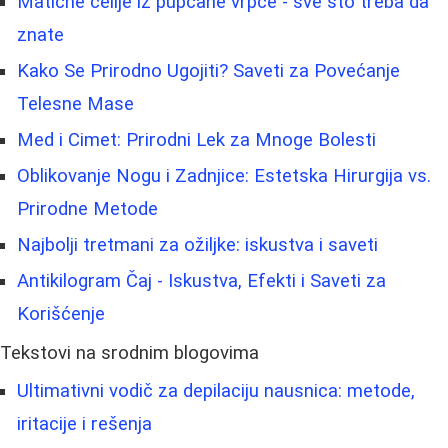
Matične ćelije iz pupčane vrpce - sve što treba da
znate
Kako Se Prirodno Ugojiti? Saveti za Povećanje
Telesne Mase
Med i Cimet: Prirodni Lek za Mnoge Bolesti
Oblikovanje Nogu i Zadnjice: Estetska Hirurgija vs.
Prirodne Metode
Najbolji tretmani za ožiljke: iskustva i saveti
Antikilogram Čaj - Iskustva, Efekti i Saveti za
Korišćenje
Tekstovi na srodnim blogovima
Ultimativni vodič za depilaciju nausnica: metode,
iritacije i rešenja