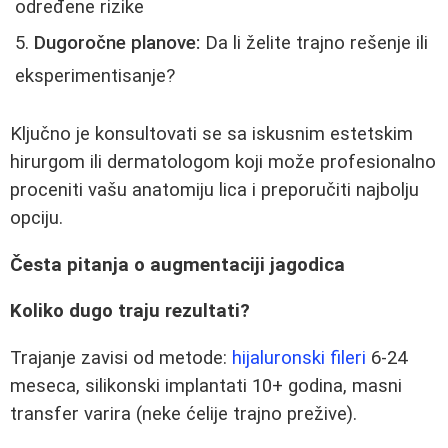
određene rizike
Dugoročne planove:
Da li želite trajno rešenje ili
eksperimentisanje?
Ključno je konsultovati se sa iskusnim estetskim
hirurgom ili dermatologom koji može profesionalno
proceniti vašu anatomiju lica i preporučiti najbolju
opciju.
Česta pitanja o augmentaciji jagodica
Koliko dugo traju rezultati?
Trajanje zavisi od metode:
hijaluronski fileri
6-24
meseca, silikonski implantati 10+ godina, masni
transfer varira (neke ćelije trajno prežive).