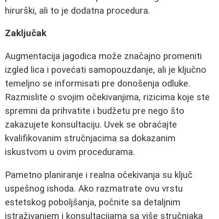
hirurški, ali to je dodatna procedura.
Zaključak
Augmentacija jagodica može značajno promeniti
izgled lica i povećati samopouzdanje, ali je ključno
temeljno se informisati pre donošenja odluke.
Razmislite o svojim očekivanjima, rizicima koje ste
spremni da prihvatite i budžetu pre nego što
zakazujete konsultaciju. Uvek se obraćajte
kvalifikovanim stručnjacima sa dokazanim
iskustvom u ovim procedurama.
Pametno planiranje i realna očekivanja su ključ
uspešnog ishoda. Ako razmatrate ovu vrstu
estetskog poboljšanja, počnite sa detaljnim
istraživanjem i konsultacijama sa više stručnjaka