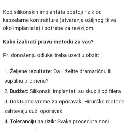
Kod silikonskih implantata postoji rizik od
kapselarne kontrakture (stvaranje ožiljnog tkiva
oko implantata) i potrebe za revizijom.
Kako izabrati pravu metodu za vas?
Pri donošenju odluke treba uzeti u obzir:
Željene rezultate:
Da li želite dramatičnu ili
suptilnu promenu?
Budžet:
Silikonski implantati su skuplji od filera
Dostupno vreme za oporavak:
Hirurške metode
zahtevaju duži oporavak
Toleranciju na rizik:
Svaka procedura nosi