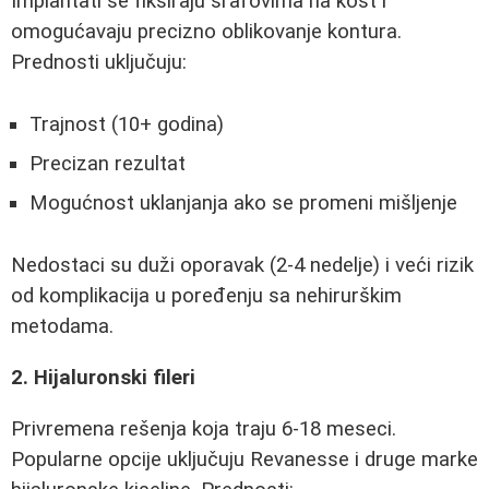
Implantati se fiksiraju šrafovima na kost i
omogućavaju precizno oblikovanje kontura.
Prednosti uključuju:
Trajnost (10+ godina)
Precizan rezultat
Mogućnost uklanjanja ako se promeni mišljenje
Nedostaci su duži oporavak (2-4 nedelje) i veći rizik
od komplikacija u poređenju sa nehirurškim
metodama.
2. Hijaluronski fileri
Privremena rešenja koja traju 6-18 meseci.
Popularne opcije uključuju Revanesse i druge marke