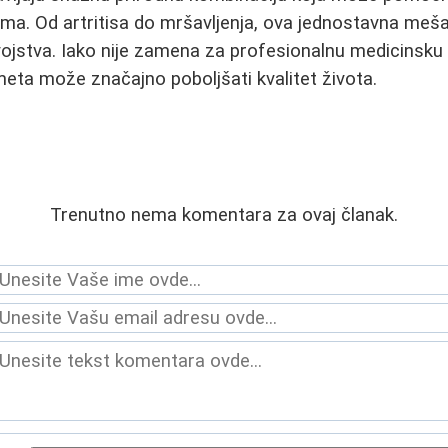
ma. Od artritisa do mršavljenja, ova jednostavna meš
vojstva. Iako nije zamena za profesionalnu medicinsk
eta može značajno poboljšati kvalitet života.
Trenutno nema komentara za ovaj članak.