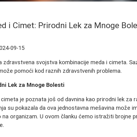
d i Cimet: Prirodni Lek za Mnoge Bole
024-09-15
a zdravstvena svojstva kombinacije meda i cimeta. Sa
može pomoći kod raznih zdravstvenih problema.
dni Lek za Mnoge Bolesti
cimeta je poznata još od davnina kao prirodni lek za 
anja su pokazala da ova jednostavna mešavina može im
 na organizam. U ovom članku ćemo istražiti brojne p
e.