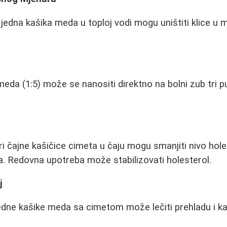
 jedna kašika meda u toploj vodi mogu uništiti klice 
eda (1:5) može se nanositi direktno na bolni zub tri 
ri čajne kašičice cimeta u čaju mogu smanjiti nivo hole
. Redovna upotreba može stabilizovati holesterol.
j
edne kašike meda sa cimetom može lečiti prehladu i kaša