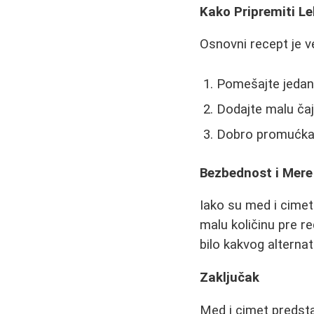
Kako Pripremiti L
Osnovni recept je 
Pomešajte jedan
Dodajte malu ča
Dobro promućkajt
Bezbednost i Mere
Iako su med i cimet 
malu količinu pre re
bilo kakvog alternat
Zaključak
Med i cimet predst