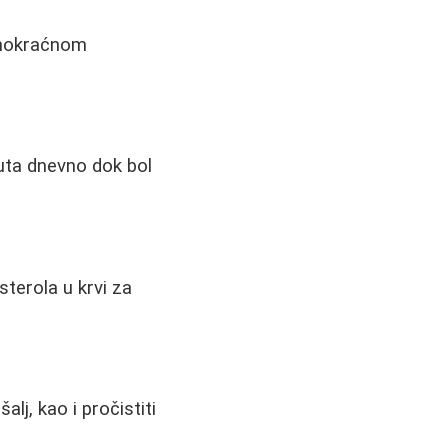
u mokraćnom
puta dnevno dok bol
sterola u krvi za
lj, kao i pročistiti