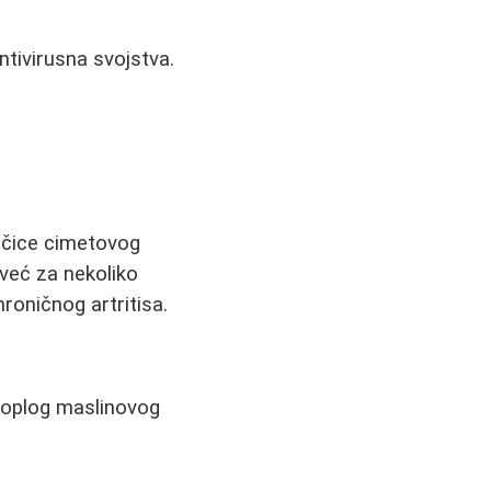
ntivirusna svojstva.
ičice cimetovog
već za nekoliko
oničnog artritisa.
toplog maslinovog