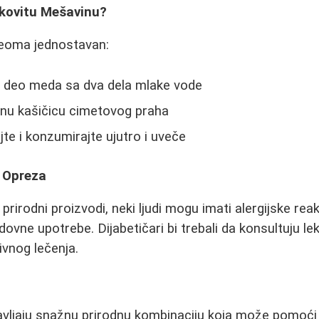
ekovitu Mešavinu?
veoma jednostavan:
 deo meda sa dva dela mlake vode
jnu kašičicu cimetovog praha
e i konzumirajte ujutro i uveče
 Opreza
prirodni proizvodi, neki ljudi mogu imati alergijske reak
dovne upotrebe. Dijabetičari bi trebali da konsultuju l
ivnog lečenja.
avljaju snažnu prirodnu kombinaciju koja može pomoći 