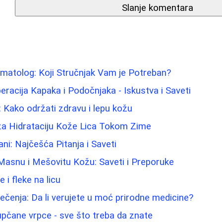
Slanje komentara
matolog: Koji Stručnjak Vam je Potreban?
eracija Kapaka i Podočnjaka - Iskustva i Saveti
: Kako održati zdravu i lepu kožu
 za Hidrataciju Kože Lica Tokom Zime
ni: Najčešća Pitanja i Saveti
Masnu i Mešovitu Kožu: Saveti i Preporuke
e i fleke na licu
 lečenja: Da li verujete u moć prirodne medicine?
pupčane vrpce - sve što treba da znate