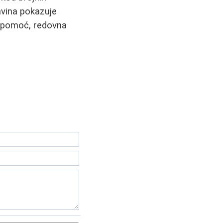
avina pokazuje
u pomoć, redovna