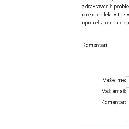
zdravstvenih proble
izuzetna lekovita s
upotreba meda i cim
Komentari
Vaše ime:
Vaš email:
Komentar: