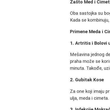
Zašto Med i Cimet
Oba sastojka su bog
Kada se kombinuju, 
Primene Meda i C
1. Artritis i Bolov
Mešavina jednog de
praha može se koris
minuta. Takođe, uz
2. Gubitak Kose
Za one koji imaju 
ulja, meda i cimeta
3. Infekcije Mokr