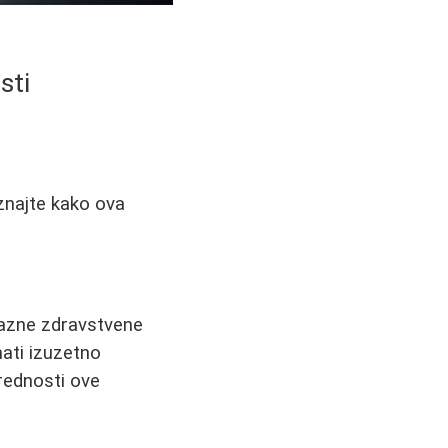
sti
znajte kako ova
razne zdravstvene
ati izuzetno
rednosti ove