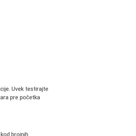
cije. Uvek testirajte
ekara pre početka
kod brojnih