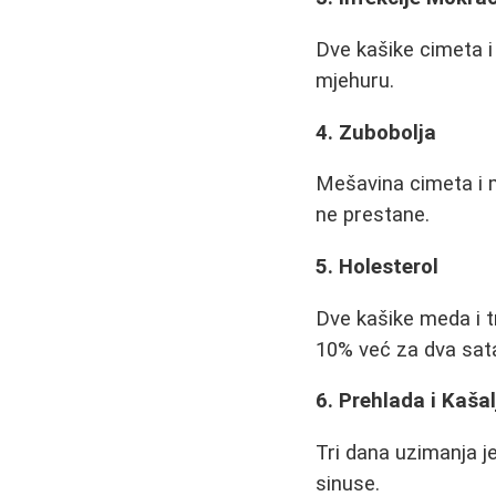
Dve kašike cimeta i
mjehuru.
4. Zubobolja
Mešavina cimeta i m
ne prestane.
5. Holesterol
Dve kašike meda i t
10% već za dva sata
6. Prehlada i Kašal
Tri dana uzimanja j
sinuse.