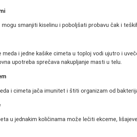
emi
 mogu smanjiti kiselinu i poboljšati probavu čak i teških
 meda i jedne kašike cimeta u toploj vodi ujutro i uv
ovna upotreba sprečava nakupljanje masti u telu.
tem
a i cimeta jača imunitet i štiti organizam od bakterija
e
ta u jednakim količinama može lečiti ekceme, lišajeve