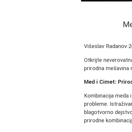
Me
Višeslav Radanov
2
Otkrijte neverovatn
prirodna mešavina 
Med i Cimet: Priro
Kombinacija meda i 
probleme. Istraživ
blagotvorno dejstvo
prirodne kombinacij