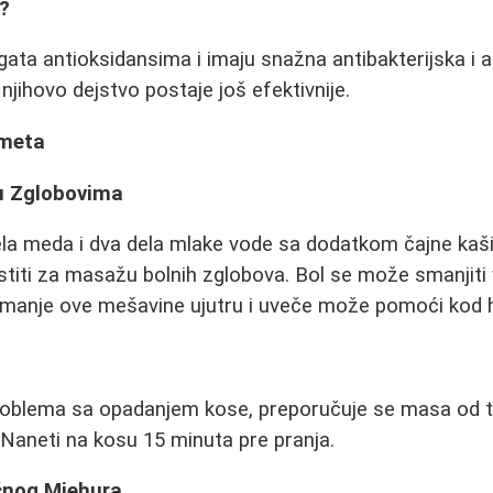
?
ata antioksidansima i imaju snažna antibakterijska i a
njihovo dejstvo postaje još efektivnije.
imeta
i u Zglobovima
la meda i dva dela mlake vode sa dodatkom čajne kaš
titi za masažu bolnih zglobova. Bol se može smanjiti 
imanje ove mešavine ujutru i uveče može pomoći kod hr
problema sa opadanjem kose, preporučuje se masa od 
. Naneti na kosu 15 minuta pre pranja.
aćnog Mjehura