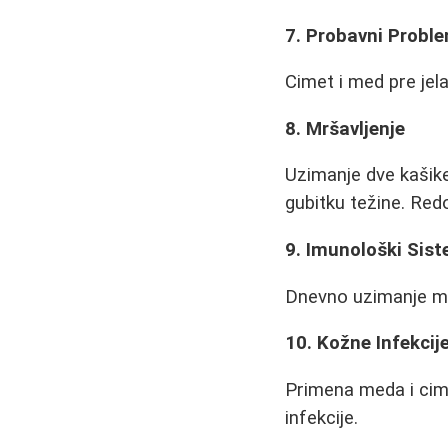
7. Probavni Probl
Cimet i med pre jela
8. Mršavljenje
Uzimanje dve kašike
gubitku težine. Red
9. Imunološki Sis
Dnevno uzimanje med
10. Kožne Infekcij
Primena meda i cime
infekcije.