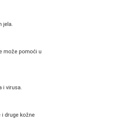
 jela.
eče može pomoći u
 i virusa.
 i druge kožne