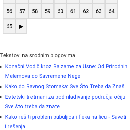
56
57
58
59
60
61
62
63
64
65
▶
Tekstovi na srodnim blogovima
Konačni Vodič kroz Balzame za Usne: Od Prirodnih
Melemova do Savremene Nege
Kako do Ravnog Stomaka: Sve Što Treba da Znaš
Estetski tretmani za podmlađivanje područja očiju:
Sve što treba da znate
Kako rešiti problem bubuljica i fleka na licu - Saveti
i rešenja