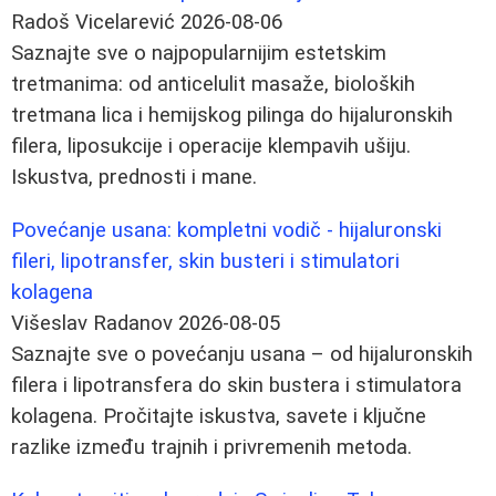
Radoš Vicelarević
2026-08-06
Saznajte sve o najpopularnijim estetskim
tretmanima: od anticelulit masaže, bioloških
tretmana lica i hemijskog pilinga do hijaluronskih
filera, liposukcije i operacije klempavih ušiju.
Iskustva, prednosti i mane.
Povećanje usana: kompletni vodič - hijaluronski
fileri, lipotransfer, skin busteri i stimulatori
kolagena
Višeslav Radanov
2026-08-05
Saznajte sve o povećanju usana – od hijaluronskih
filera i lipotransfera do skin bustera i stimulatora
kolagena. Pročitajte iskustva, savete i ključne
razlike između trajnih i privremenih metoda.