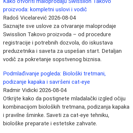
Kako otvoriti maloprodaju Swisslion Takovo
proizvoda: kompletni uslovi i vodič
Radoš Vicelarević
2026-08-04
Saznajte sve uslove za otvaranje maloprodaje
Swisslion Takovo proizvoda – od procedure
registracije i potrebnih dozvola, do iskustava
preduzetnika i saveta za uspešan start. Detaljan
vodič za pokretanje sopstvenog biznisa.
Podmlađivanje pogleda: Biološki tretmani,
podizanje kapaka i savršeni cat-eye
Radmir Vidicki
2026-08-04
Otkrijte kako da postignete mladalački izgled očiju
kombinacijom bioloških tretmana, podizanja kapaka
i pravilne šminke. Saveti za cat-eye tehniku,
biološke preparate i estetske zahvate.