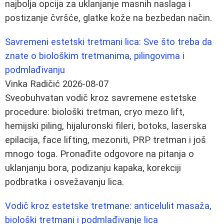
najbolja opcija za uklanjanje masnih naslaga i
postizanje čvršće, glatke kože na bezbedan način.
Savremeni estetski tretmani lica: Sve što treba da
znate o biološkim tretmanima, pilingovima i
podmlađivanju
Vinka Radičić
2026-08-07
Sveobuhvatan vodič kroz savremene estetske
procedure: biološki tretman, cryo mezo lift,
hemijski piling, hijaluronski fileri, botoks, laserska
epilacija, face lifting, mezoniti, PRP tretman i još
mnogo toga. Pronađite odgovore na pitanja o
uklanjanju bora, podizanju kapaka, korekciji
podbratka i osvežavanju lica.
Vodič kroz estetske tretmane: anticelulit masaža,
biološki tretmani i podmlađivanje lica