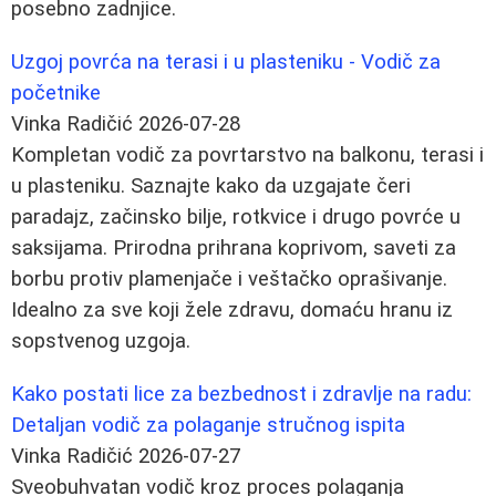
posebno zadnjice.
Uzgoj povrća na terasi i u plasteniku - Vodič za
početnike
Vinka Radičić
2026-07-28
Kompletan vodič za povrtarstvo na balkonu, terasi i
u plasteniku. Saznajte kako da uzgajate čeri
paradajz, začinsko bilje, rotkvice i drugo povrće u
saksijama. Prirodna prihrana koprivom, saveti za
borbu protiv plamenjače i veštačko oprašivanje.
Idealno za sve koji žele zdravu, domaću hranu iz
sopstvenog uzgoja.
Kako postati lice za bezbednost i zdravlje na radu:
Detaljan vodič za polaganje stručnog ispita
Vinka Radičić
2026-07-27
Sveobuhvatan vodič kroz proces polaganja