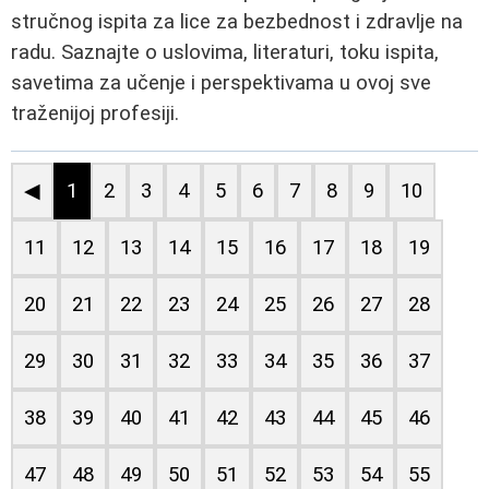
stručnog ispita za lice za bezbednost i zdravlje na
radu. Saznajte o uslovima, literaturi, toku ispita,
savetima za učenje i perspektivama u ovoj sve
traženijoj profesiji.
◀
1
2
3
4
5
6
7
8
9
10
11
12
13
14
15
16
17
18
19
20
21
22
23
24
25
26
27
28
29
30
31
32
33
34
35
36
37
38
39
40
41
42
43
44
45
46
47
48
49
50
51
52
53
54
55