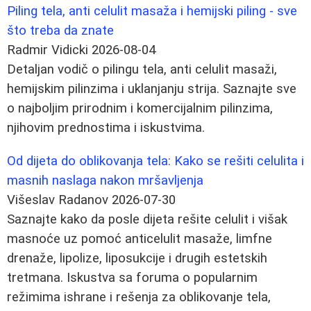
Piling tela, anti celulit masaža i hemijski piling - sve
što treba da znate
Radmir Vidicki
2026-08-04
Detaljan vodič o pilingu tela, anti celulit masaži,
hemijskim pilinzima i uklanjanju strija. Saznajte sve
o najboljim prirodnim i komercijalnim pilinzima,
njihovim prednostima i iskustvima.
Od dijeta do oblikovanja tela: Kako se rešiti celulita i
masnih naslaga nakon mršavljenja
Višeslav Radanov
2026-07-30
Saznajte kako da posle dijeta rešite celulit i višak
masnoće uz pomoć anticelulit masaže, limfne
drenaže, lipolize, liposukcije i drugih estetskih
tretmana. Iskustva sa foruma o popularnim
režimima ishrane i rešenja za oblikovanje tela,