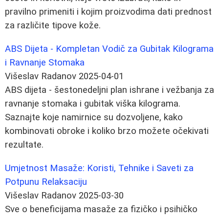
pravilno primeniti i kojim proizvodima dati prednost
za različite tipove kože.
ABS Dijeta - Kompletan Vodič za Gubitak Kilograma
i Ravnanje Stomaka
Višeslav Radanov
2025-04-01
ABS dijeta - šestonedeljni plan ishrane i vežbanja za
ravnanje stomaka i gubitak viška kilograma.
Saznajte koje namirnice su dozvoljene, kako
kombinovati obroke i koliko brzo možete očekivati
rezultate.
Umjetnost Masaže: Koristi, Tehnike i Saveti za
Potpunu Relaksaciju
Višeslav Radanov
2025-03-30
Sve o beneficijama masaže za fizičko i psihičko