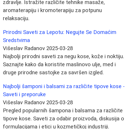
zdravlje. Istražite različite tehnike masaže,
aromaterapiju i kromoterapiju za potpunu
relaksaciju.
Prirodni Saveti za Lepotu: Negujte Se Domaćim
Sredstvima
Višeslav Radanov
2025-03-28
Najbolji prirodni saveti za negu kose, kože i noktiju.
Saznajte kako da koristite maslinovo ulje, med i
druge prirodne sastojke za savršen izgled.
Najbolji šamponi i balsami za različite tipove kose -
Saveti i preporuke
Višeslav Radanov
2025-03-28
Pregled popularnih šampona i balsama za različite
tipove kose. Saveti za odabir proizvoda, diskusija o
formulacijama i etici u kozmetičkoj industriji.