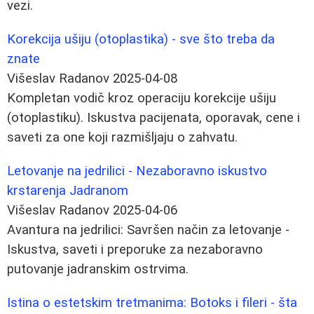
vezi.
Korekcija ušiju (otoplastika) - sve što treba da
znate
Višeslav Radanov
2025-04-08
Kompletan vodič kroz operaciju korekcije ušiju
(otoplastiku). Iskustva pacijenata, oporavak, cene i
saveti za one koji razmišljaju o zahvatu.
Letovanje na jedrilici - Nezaboravno iskustvo
krstarenja Jadranom
Višeslav Radanov
2025-04-06
Avantura na jedrilici: Savršen način za letovanje -
Iskustva, saveti i preporuke za nezaboravno
putovanje jadranskim ostrvima.
Istina o estetskim tretmanima: Botoks i fileri - šta