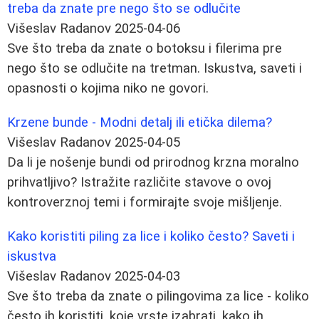
treba da znate pre nego što se odlučite
Višeslav Radanov
2025-04-06
Sve što treba da znate o botoksu i filerima pre
nego što se odlučite na tretman. Iskustva, saveti i
opasnosti o kojima niko ne govori.
Krzene bunde - Modni detalj ili etička dilema?
Višeslav Radanov
2025-04-05
Da li je nošenje bundi od prirodnog krzna moralno
prihvatljivo? Istražite različite stavove o ovoj
kontroverznoj temi i formirajte svoje mišljenje.
Kako koristiti piling za lice i koliko često? Saveti i
iskustva
Višeslav Radanov
2025-04-03
Sve što treba da znate o pilingovima za lice - koliko
često ih koristiti, koje vrste izabrati, kako ih