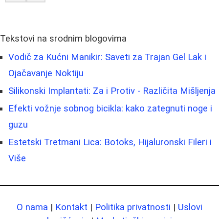
Tekstovi na srodnim blogovima
Vodič za Kućni Manikir: Saveti za Trajan Gel Lak i
Ojačavanje Noktiju
Silikonski Implantati: Za i Protiv - Različita Mišljenja
Efekti vožnje sobnog bicikla: kako zategnuti noge i
guzu
Estetski Tretmani Lica: Botoks, Hijaluronski Fileri i
Više
O nama
|
Kontakt
|
Politika privatnosti
|
Uslovi