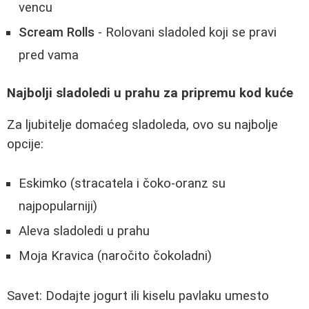
vencu
Scream Rolls
- Rolovani sladoled koji se pravi
pred vama
Najbolji sladoledi u prahu za pripremu kod kuće
Za ljubitelje domaćeg sladoleda, ovo su najbolje
opcije:
Eskimko (stracatela i čoko-oranz su
najpopularniji)
Aleva sladoledi u prahu
Moja Kravica (naročito čokoladni)
Savet: Dodajte jogurt ili kiselu pavlaku umesto