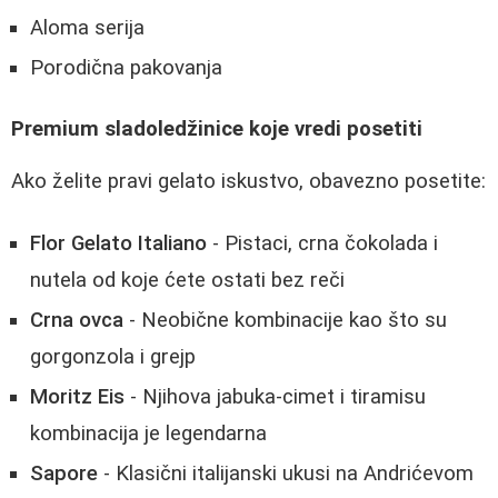
Aloma serija
Porodična pakovanja
Premium sladoledžinice koje vredi posetiti
Ako želite pravi gelato iskustvo, obavezno posetite:
Flor Gelato Italiano
- Pistaci, crna čokolada i
nutela od koje ćete ostati bez reči
Crna ovca
- Neobične kombinacije kao što su
gorgonzola i grejp
Moritz Eis
- Njihova jabuka-cimet i tiramisu
kombinacija je legendarna
Sapore
- Klasični italijanski ukusi na Andrićevom