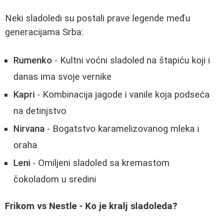
Neki sladoledi su postali prave legende među
generacijama Srba:
Rumenko
- Kultni voćni sladoled na štapiću koji i
danas ima svoje vernike
Kapri
- Kombinacija jagode i vanile koja podseća
na detinjstvo
Nirvana
- Bogatstvo karamelizovanog mleka i
oraha
Leni
- Omiljeni sladoled sa kremastom
čokoladom u sredini
Frikom vs Nestle - Ko je kralj sladoleda?