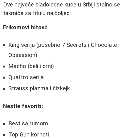
Dve najveće sladoledne kuće u Srbiji stalno se
takmiče za titulu najboljeg:
Frikomovi hitovi:
King serija (posebno 7 Secrets i Chocolate
Obsession)
Macho (beli i crni)
Quattro serija
Strauss plazma i čizkejk
Nestle favoriti:
Best sa rumom
Top Gun korneti