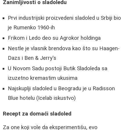
Zanimljivosti o sladoledu
Prvi industrijski proizvedeni sladoled u Srbiji bio
je Rumenko 1960-ih
Frikom i Ledo deo su Agrokor holdinga
Nestle je vlasnik brendova kao što su Haagen-
Dazs i Ben & Jerry's
U Novom Sadu postoji Butik Sladoleda sa
izuzetno kremastim ukusima
Najskuplji sladoled u Beogradu je u Radisson
Blue hotelu (Icelab iskustvo)
Recept za domaći sladoled
Za one koji vole da eksperimentišu, evo