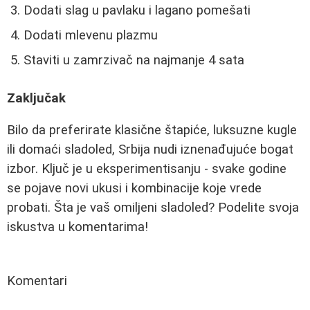
Dodati slag u pavlaku i lagano pomešati
Dodati mlevenu plazmu
Staviti u zamrzivač na najmanje 4 sata
Zaključak
Bilo da preferirate klasične štapiće, luksuzne kugle
ili domaći sladoled, Srbija nudi iznenađujuće bogat
izbor. Ključ je u eksperimentisanju - svake godine
se pojave novi ukusi i kombinacije koje vrede
probati. Šta je vaš omiljeni sladoled? Podelite svoja
iskustva u komentarima!
Komentari