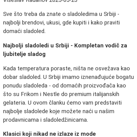
Sve što treba da znate o sladoledima u Srbiji -
najbolji brendovi, ukusi, gde kupiti i kako praviti
domaći sladoled.
Najbolji sladoledi u Srbiji - Kompletan vodič za
ljubitelje sladog
Kada temperatura poraste, ništa ne osvežava kao
dobar sladoled. U Srbiji imamo iznenađujuće bogatu
ponudu sladoleda - od domaćih proizvođača kao
što su Frikom i Nestle do premium italijanskih
gelateria. U ovom članku ćemo vam predstaviti
najbolje sladolede koje možete naći u našim
prodavnicama i sladoledžinicama.
Klasici koji nikad ne izlaze iz mode