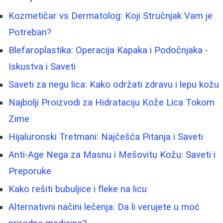
Kozmetičar vs Dermatolog: Koji Stručnjak Vam je
Potreban?
Blefaroplastika: Operacija Kapaka i Podočnjaka -
Iskustva i Saveti
Saveti za negu lica: Kako održati zdravu i lepu kožu
Najbolji Proizvodi za Hidrataciju Kože Lica Tokom
Zime
Hijaluronski Tretmani: Najčešća Pitanja i Saveti
Anti-Age Nega za Masnu i Mešovitu Kožu: Saveti i
Preporuke
Kako rešiti bubuljice i fleke na licu
Alternativni načini lečenja: Da li verujete u moć