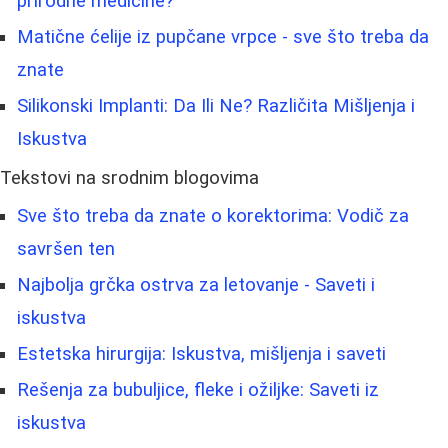
prirodne medicine?
Matične ćelije iz pupčane vrpce - sve što treba da
znate
Silikonski Implanti: Da Ili Ne? Različita Mišljenja i
Iskustva
Tekstovi na srodnim blogovima
Sve što treba da znate o korektorima: Vodič za
savršen ten
Najbolja grčka ostrva za letovanje - Saveti i
iskustva
Estetska hirurgija: Iskustva, mišljenja i saveti
Rešenja za bubuljice, fleke i ožiljke: Saveti iz
iskustva