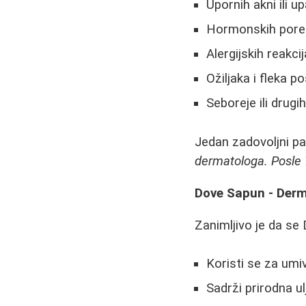
Upornih akni ili up
Hormonskih porem
Alergijskih reakci
Ožiljaka i fleka po
Seboreje ili drugi
Jedan zadovoljni pac
dermatologa. Posle 7
Dove Sapun - Derma
Zanimljivo je da s
Koristi se za um
Sadrži prirodna ul