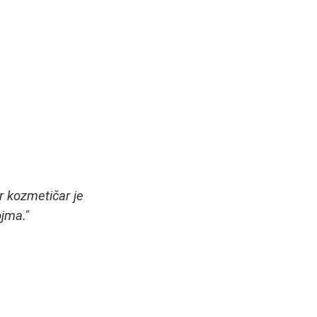
r kozmetičar je
jma."