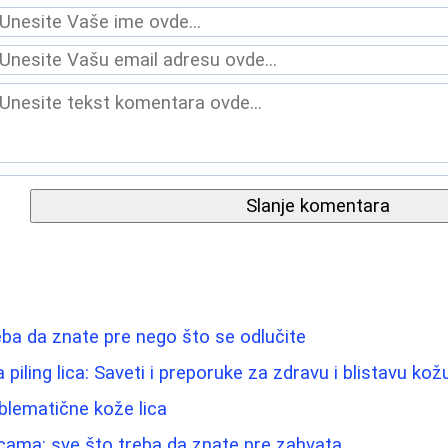
Slanje komentara
eba da znate pre nego što se odlučite
a piling lica: Saveti i preporuke za zdravu i blistavu kož
blematične kože lica
icama: sve što treba da znate pre zahvata