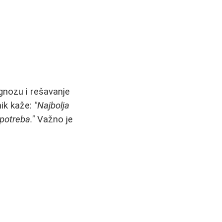
gnozu i rešavanje
nik kaže:
"Najbolja
potreba."
Važno je