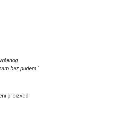
avršenog
a sam bez pudera."
ni proizvod: