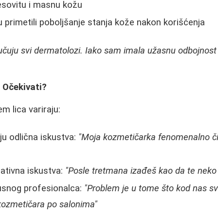
sovitu i masnu kožu
u primetili poboljšanje stanja kože nakon korišćenja
čuju svi dermatolozi. Iako sam imala užasnu odbojnos
a Očekivati?
m lica variraju:
ju odlična iskustva:
"Moja kozmetičarka fenomenalno čis
gativna iskustva:
"Posle tretmana izađeš kao da te neko
kusnog profesionalca:
"Problem je u tome što kod nas sv
kozmetičara po salonima"