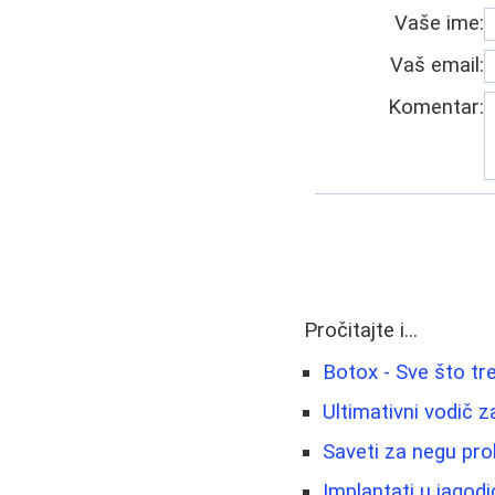
Vaše ime:
Vaš email:
Komentar:
Pročitajte i...
Botox - Sve što tr
Ultimativni vodič z
Saveti za negu pro
Implantati u jagod