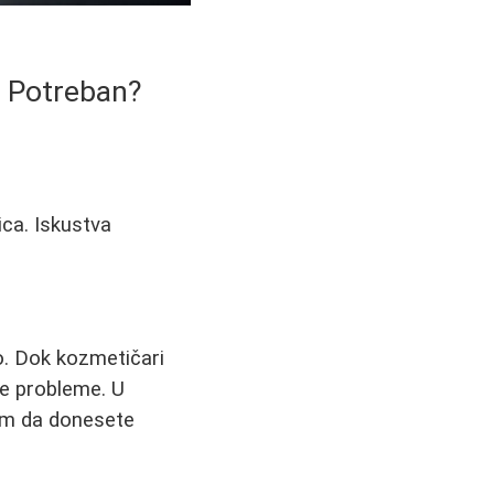
e Potreban?
ica. Iskustva
o. Dok kozmetičari
ne probleme. U
am da donesete