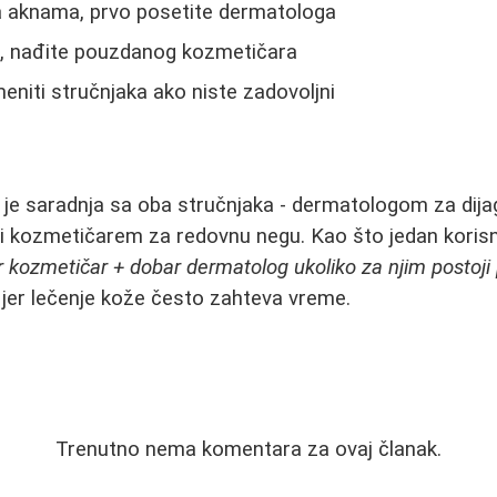
 aknama, prvo posetite dermatologa
, nađite pouzdanog kozmetičara
eniti stručnjaka ako niste zadovoljni
 je saradnja sa oba stručnjaka - dermatologom za dija
a i kozmetičarem za redovnu negu. Kao što jedan koris
 kozmetičar + dobar dermatolog ukoliko za njim postoji 
iv, jer lečenje kože često zahteva vreme.
Trenutno nema komentara za ovaj članak.