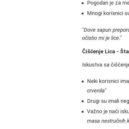
Pogodan je za me
Mnogi korisnici s
"Dove sapun preporu
očistio mi je lice."
Čišćenje Lica - Št
Iskustva sa čišćenje
Neki korisnici ima
crvenila"
Drugi su imali ne
Važno je naći is
masa nestručnih 