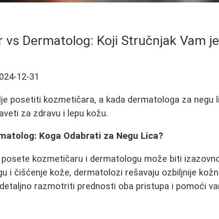
 vs Dermatolog: Koji Stručnjak Vam j
024-12-31
lje posetiti kozmetičara, a kada dermatologa za negu l
saveti za zdravu i lepu kožu.
matolog: Koga Odabrati za Negu Lica?
 posete kozmetičaru i dermatologu može biti izazovn
u i čišćenje kože, dermatolozi rešavaju ozbiljnije kož
etaljno razmotriti prednosti oba pristupa i pomoći v
.