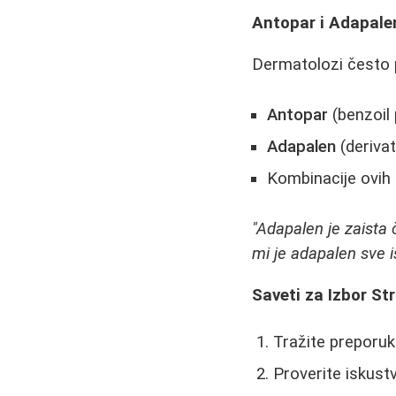
Antopar i Adapale
Dermatolozi često 
Antopar
(benzoil 
Adapalen
(derivat
Kombinacije ovih 
"Adapalen je zaista 
mi je adapalen sve i
Saveti za Izbor St
Tražite preporuke
Proverite iskust