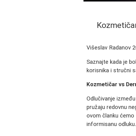
Kozmetičar
Višeslav Radanov
2
Saznajte kada je bo
korisnika i stručni 
Kozmetičar vs Der
Odlučivanje između
pružaju redovnu neg
ovom članku ćemo d
informisanu odluku