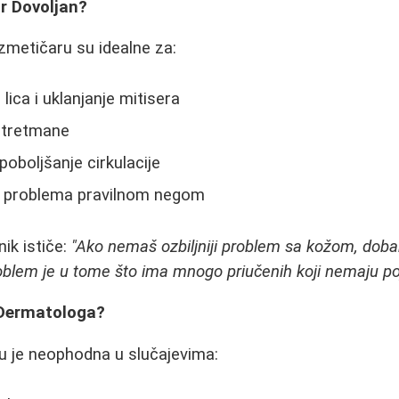
r Dovoljan?
metičaru su idealne za:
ica i uklanjanje mitisera
 tretmane
poboljšanje cirkulacije
h problema pravilnom negom
ik ističe:
"Ako nemaš ozbiljniji problem sa kožom, doba
oblem je u tome što ima mnogo priučenih koji nemaju po
 Dermatologa?
 je neophodna u slučajevima: