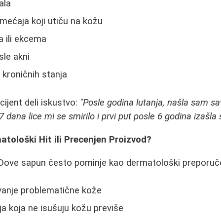
ala
ećaja koji utiču na kožu
ja ili ekcema
sle akni
h kroničnih stanja
ijent deli iskustvo:
"Posle godina lutanja, našla sam s
 dana lice mi se smirilo i prvi put posle 6 godina izašl
tološki Hit ili Precenjen Proizvod?
e Dove sapun često pominje kao dermatološki preporuče
ivanje problematične kože
ja koja ne isušuju kožu previše