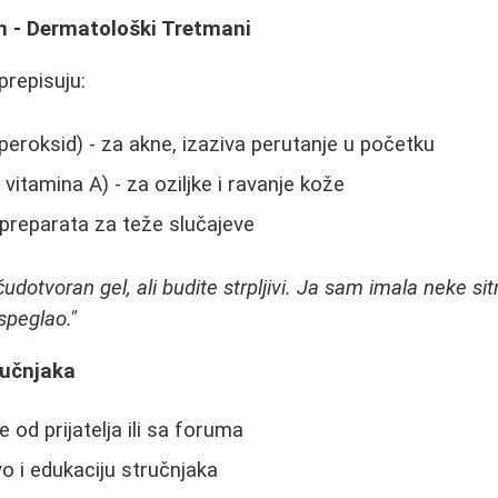
n - Dermatološki Tretmani
prepisuju:
peroksid) - za akne, izaziva perutanje u početku
 vitamina A) - za oziljke i ravanje kože
preparata za teže slučajeve
čudotvoran gel, ali budite strpljivi. Ja sam imala neke si
speglao."
ručnjaka
 od prijatelja ili sa foruma
vo i edukaciju stručnjaka