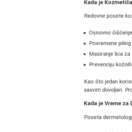
Kada je Kozmetiča
Redovne posete koz
Osnovno čišćenje l
Povremene piling
Masiranje lica za 
Prevenciju kožni
Kao što jedan korisn
sasvim dovoljan. Pr
Kada je Vreme za
Poseta dermatologu