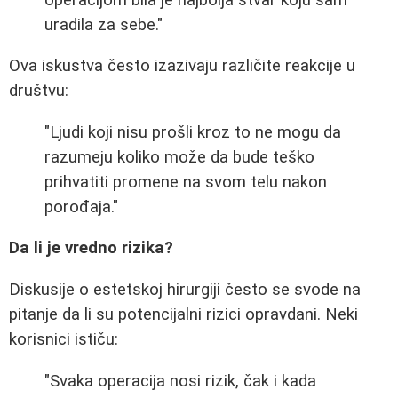
uradila za sebe."
Ova iskustva često izazivaju različite reakcije u
društvu:
"Ljudi koji nisu prošli kroz to ne mogu da
razumeju koliko može da bude teško
prihvatiti promene na svom telu nakon
porođaja."
Da li je vredno rizika?
Diskusije o estetskoj hirurgiji često se svode na
pitanje da li su potencijalni rizici opravdani. Neki
korisnici ističu:
"Svaka operacija nosi rizik, čak i kada