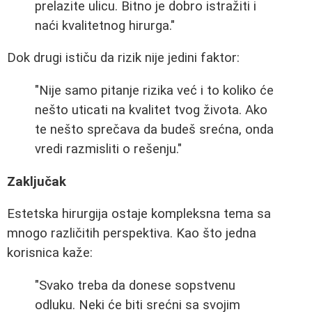
prelazite ulicu. Bitno je dobro istražiti i
naći kvalitetnog hirurga."
Dok drugi ističu da rizik nije jedini faktor:
"Nije samo pitanje rizika već i to koliko će
nešto uticati na kvalitet tvog života. Ako
te nešto sprečava da budeš srećna, onda
vredi razmisliti o rešenju."
Zaključak
Estetska hirurgija ostaje kompleksna tema sa
mnogo različitih perspektiva. Kao što jedna
korisnica kaže:
"Svako treba da donese sopstvenu
odluku. Neki će biti srećni sa svojim