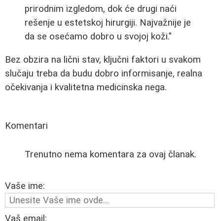
prirodnim izgledom, dok će drugi naći
rešenje u estetskoj hirurgiji. Najvažnije je
da se osećamo dobro u svojoj koži."
Bez obzira na lični stav, ključni faktori u svakom
slučaju treba da budu dobro informisanje, realna
očekivanja i kvalitetna medicinska nega.
Komentari
Trenutno nema komentara za ovaj članak.
Vaše ime:
Vaš email: