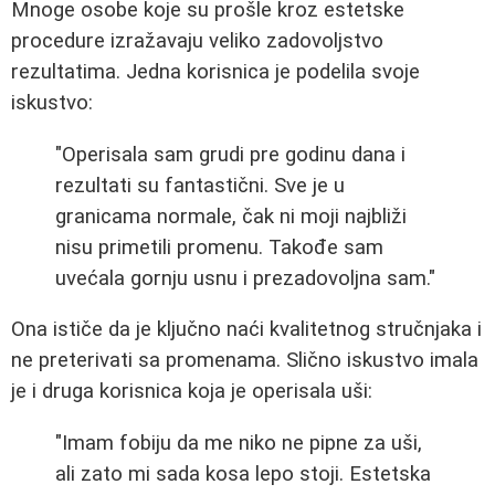
Mnoge osobe koje su prošle kroz estetske
procedure izražavaju veliko zadovoljstvo
rezultatima. Jedna korisnica je podelila svoje
iskustvo:
"Operisala sam grudi pre godinu dana i
rezultati su fantastični. Sve je u
granicama normale, čak ni moji najbliži
nisu primetili promenu. Takođe sam
uvećala gornju usnu i prezadovoljna sam."
Ona ističe da je ključno naći kvalitetnog stručnjaka i
ne preterivati sa promenama. Slično iskustvo imala
je i druga korisnica koja je operisala uši:
"Imam fobiju da me niko ne pipne za uši,
ali zato mi sada kosa lepo stoji. Estetska