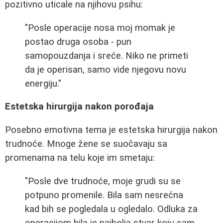
pozitivno uticale na njihovu psihu:
"Posle operacije nosa moj momak je
postao druga osoba - pun
samopouzdanja i sreće. Niko ne primeti
da je operisan, samo vide njegovu novu
energiju."
Estetska hirurgija nakon porođaja
Posebno emotivna tema je estetska hirurgija nakon
trudnoće. Mnoge žene se suočavaju sa
promenama na telu koje im smetaju:
"Posle dve trudnoće, moje grudi su se
potpuno promenile. Bila sam nesrećna
kad bih se pogledala u ogledalo. Odluka za
operacijom bila je najbolja stvar koju sam