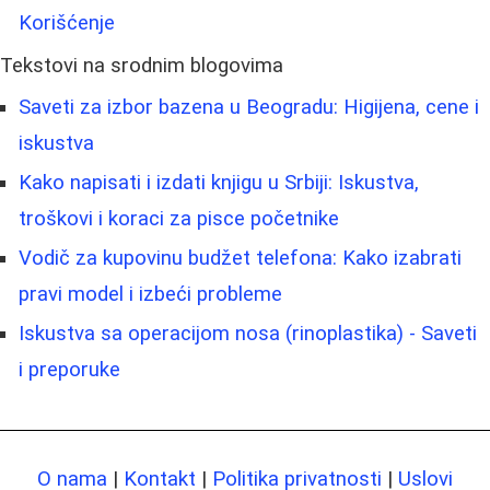
Korišćenje
Tekstovi na srodnim blogovima
Saveti za izbor bazena u Beogradu: Higijena, cene i
iskustva
Kako napisati i izdati knjigu u Srbiji: Iskustva,
troškovi i koraci za pisce početnike
Vodič za kupovinu budžet telefona: Kako izabrati
pravi model i izbeći probleme
Iskustva sa operacijom nosa (rinoplastika) - Saveti
i preporuke
O nama
|
Kontakt
|
Politika privatnosti
|
Uslovi