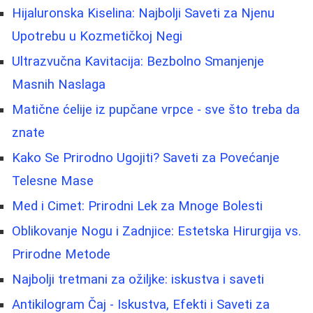
Hijaluronska Kiselina: Najbolji Saveti za Njenu
Upotrebu u Kozmetičkoj Negi
Ultrazvučna Kavitacija: Bezbolno Smanjenje
Masnih Naslaga
Matične ćelije iz pupčane vrpce - sve što treba da
znate
Kako Se Prirodno Ugojiti? Saveti za Povećanje
Telesne Mase
Med i Cimet: Prirodni Lek za Mnoge Bolesti
Oblikovanje Nogu i Zadnjice: Estetska Hirurgija vs.
Prirodne Metode
Najbolji tretmani za ožiljke: iskustva i saveti
Antikilogram Čaj - Iskustva, Efekti i Saveti za