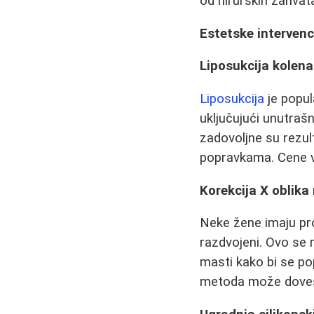
od hirurških zahvat
Estetske intervenc
Liposukcija kolena
Liposukcija
je popu
uključujući unutrašn
zadovoljne su rezul
popravkama. Cene var
Korekcija X oblika
Neke žene imaju pro
razdvojeni. Ovo se 
masti kako bi se po
metoda može dovest