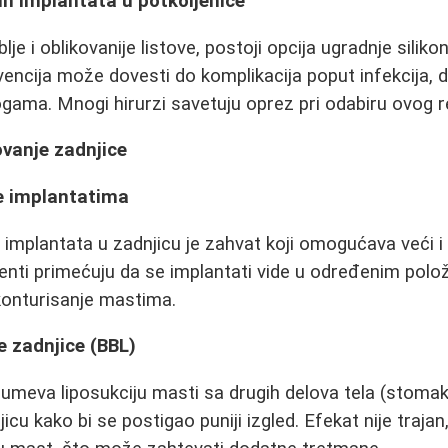
ih implantata u potkoljenice
lje i oblikovanije listove, postoji opcija ugradnje siliko
encija može dovesti do komplikacija poput infekcija, d
ama. Mnogi hirurzi savetuju oprez pri odabiru ovog r
ovanje zadnjice
e implantatima
 implantata u zadnjicu je zahvat koji omogućava veći i ok
enti primećuju da se implantati vide u određenim polož
onturisanje mastima.
e zadnjice (BBL)
eva liposukciju masti sa drugih delova tela (stomak,
icu kako bi se postigao puniji izgled. Efekat nije traja