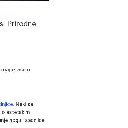
s. Prirodne
znajte više o
dnjice
. Neki se
u o estetskim
nje nogu i zadnjice,