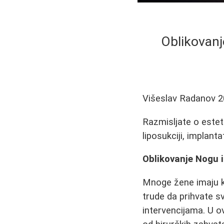
Oblikovanj
Višeslav Radanov
2
Razmisljate o estet
liposukciji, implan
Oblikovanje Nogu i
Mnoge žene imaju ko
trude da prihvate sv
intervencijama. U o