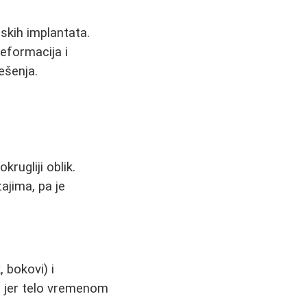
nskih implantata.
eformacija i
ešenja.
rugliji oblik.
ajima, pa je
 bokovi) i
n, jer telo vremenom