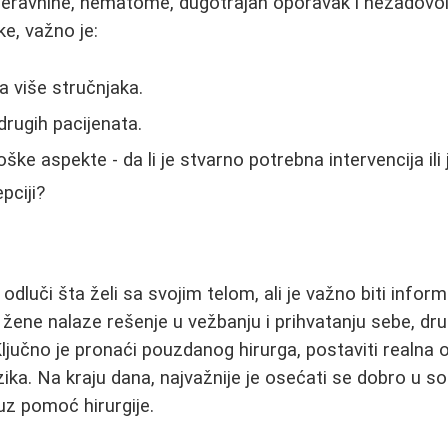
, neravnine, hematome, dugotrajan oporavak i nezadovol
e, važno je:
a više stručnjaka.
 drugih pacijenata.
ške aspekte - da li je stvarno potrebna intervencija ili 
pciji?
dluči šta želi sa svojim telom, ali je važno biti infor
žene nalaze rešenje u vežbanju i prihvatanju sebe, dr
jučno je pronaći pouzdanog hirurga, postaviti realna oč
ka. Na kraju dana, najvažnije je osećati se dobro u sop
uz pomoć hirurgije.