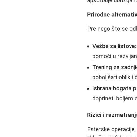
apsorbuje ubrizgan
Prirodne alternati
Pre nego što se odl
Vežbe za listove:
pomoći u razvijan
Trening za zadnji
poboljšati oblik i
Ishrana bogata p
doprineti boljem o
Rizici i razmatranj
Estetske operacije,