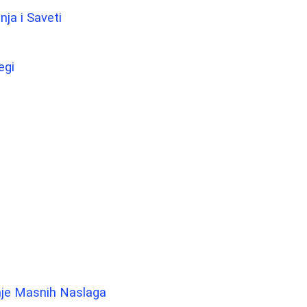
nja i Saveti
egi
anje Masnih Naslaga