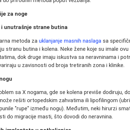
a do prirodnih metoda poput vežbanja.
ije za noge
 i unutrašnje strane butina
larna metoda za
uklanjanje masnih naslaga
sa specifičn
ju stranu butina i kolena. Neke žene koje su imale ovu 
tatima, dok druge imaju iskustva sa neravninama i po
iraju u zavisnosti od broja tretiranih zona i klinike.
 nogu
blem sa X nogama, gde se kolena previše dodiruju, dok
može rešiti ortopedskim zahvatima ili lipofilingom (ubr
punile "rupe" između nogu). Međutim, neki hirurzi sma
i do migracije masti, što dovodi do neravnina.