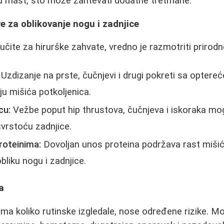
u mast, što može zahtevati dodatne tretmane.
ve za oblikovanje nogu i zadnjice
učite za hirurške zahvate, vredno je razmotriti prirod
Uzdizanje na prste, čučnjevi i drugi pokreti sa opter
ju mišića potkoljenica.
cu:
Vežbe poput hip thrustova, čučnjeva i iskoraka m
 čvrstoću zadnjice.
roteinima:
Dovoljan unos proteina podržava rast miši
bliku nogu i zadnjice.
a
 ma koliko rutinske izgledale, nose određene rizike. M