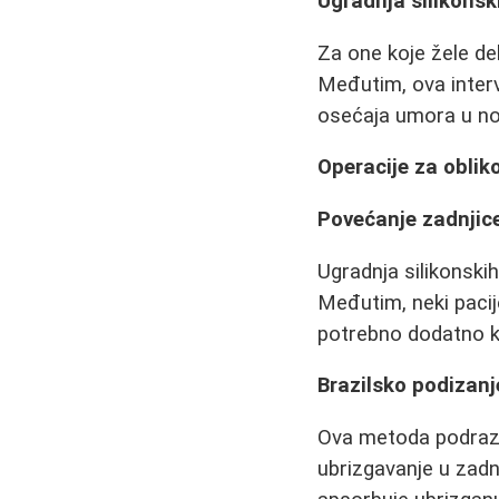
Ugradnja silikonsk
Za one koje žele deb
Međutim, ova interv
osećaja umora u nog
Operacije za oblik
Povećanje zadnjic
Ugradnja silikonskih
Međutim, neki pacij
potrebno dodatno k
Brazilsko podizanj
Ova metoda podrazum
ubrizgavanje u zadnj