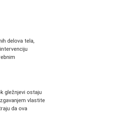
ih delova tela,
intervenciju
trebnim
 gležnjevi ostaju
izgavanjem vlastite
traju da ova