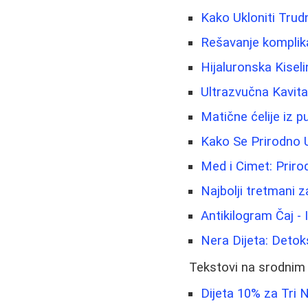
Kako Ukloniti Trudn
Rešavanje komplik
Hijaluronska Kisel
Ultrazvučna Kavit
Matične ćelije iz 
Kako Se Prirodno 
Med i Cimet: Priro
Najbolji tretmani za
Antikilogram Čaj - 
Nera Dijeta: Detok
Tekstovi na srodnim
Dijeta 10% za Tri 