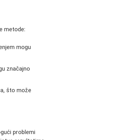
ne metode:
ećenjem mogu
ogu značajno
ća, što može
ogući problemi