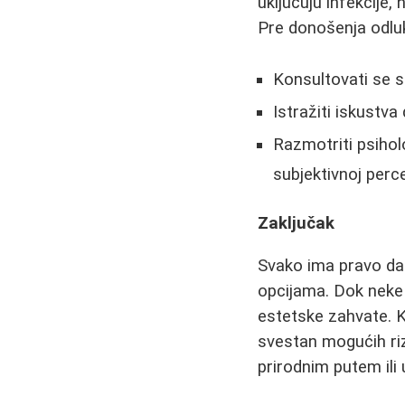
uključuju infekcije
Pre donošenja odluk
Konsultovati se s
Istražiti iskustva
Razmotriti psiholo
subjektivnoj perce
Zaključak
Svako ima pravo da o
opcijama. Dok neke 
estetske zahvate. Kl
svestan mogućih rizi
prirodnim putem ili 