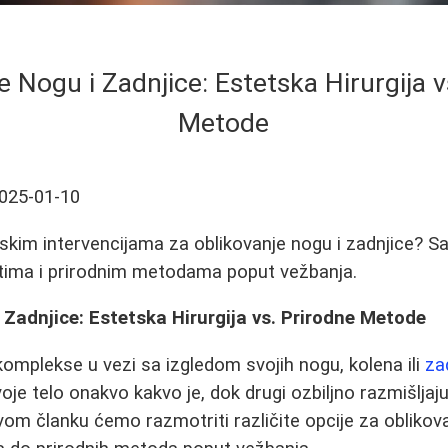
e Nogu i Zadnjice: Estetska Hirurgija v
Metode
025-01-10
skim intervencijama za oblikovanje nogu i zadnjice? Sa
tatima i prirodnim metodama poput vežbanja.
 Zadnjice: Estetska Hirurgija vs. Prirodne Metode
mplekse u vezi sa izgledom svojih nogu, kolena ili
za
oje telo onakvo kakvo je, dok drugi ozbiljno razmišljaj
vom članku ćemo razmotriti različite opcije za oblikova