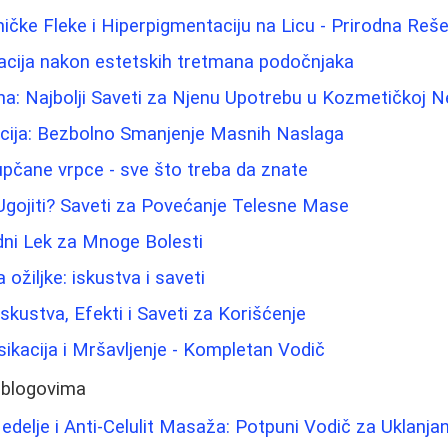
ičke Fleke i Hiperpigmentaciju na Licu - Prirodna Reše
acija nakon estetskih tretmana podočnjaka
ina: Najbolji Saveti za Njenu Upotrebu u Kozmetičkoj N
acija: Bezbolno Smanjenje Masnih Naslaga
pupčane vrpce - sve što treba da znate
Ugojiti? Saveti za Povećanje Telesne Mase
dni Lek za Mnoge Bolesti
 ožiljke: iskustva i saveti
Iskustva, Efekti i Saveti za Korišćenje
sikacija i Mršavljenje - Kompletan Vodič
 blogovima
Nedelje i Anti-Celulit Masaža: Potpuni Vodič za Uklanj