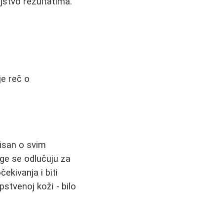
jstvo rezultatima.
je reč o
misan o svim
uge se odlučuju za
ekivanja i biti
stvenoj koži - bilo