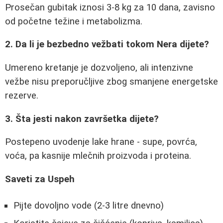
Prosečan gubitak iznosi 3-8 kg za 10 dana, zavisno
od početne težine i metabolizma.
2. Da li je bezbedno vežbati tokom Nera dijete?
Umereno kretanje je dozvoljeno, ali intenzivne
vežbe nisu preporučljive zbog smanjene energetske
rezerve.
3. Šta jesti nakon završetka dijete?
Postepeno uvodenje lake hrane - supe, povrća,
voća, pa kasnije mlečnih proizvoda i proteina.
Saveti za Uspeh
Pijte dovoljno vode (2-3 litre dnevno)