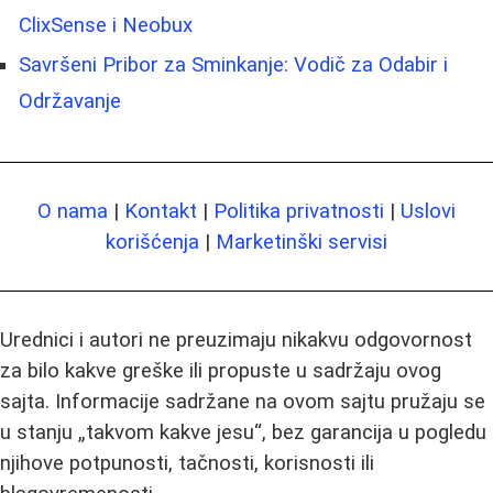
ClixSense i Neobux
Savršeni Pribor za Sminkanje: Vodič za Odabir i
Održavanje
O nama
|
Kontakt
|
Politika privatnosti
|
Uslovi
korišćenja
|
Marketinški servisi
Urednici i autori ne preuzimaju nikakvu odgovornost
za bilo kakve greške ili propuste u sadržaju ovog
sajta. Informacije sadržane na ovom sajtu pružaju se
u stanju „takvom kakve jesu“, bez garancija u pogledu
njihove potpunosti, tačnosti, korisnosti ili