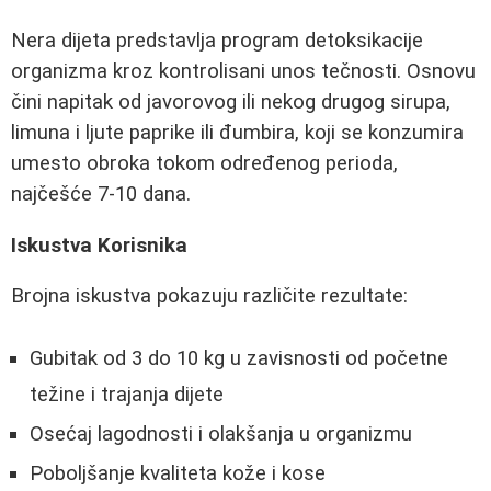
Nera dijeta predstavlja program detoksikacije
organizma kroz kontrolisani unos tečnosti. Osnovu
čini napitak od javorovog ili nekog drugog sirupa,
limuna i ljute paprike ili đumbira, koji se konzumira
umesto obroka tokom određenog perioda,
najčešće 7-10 dana.
Iskustva Korisnika
Brojna iskustva pokazuju različite rezultate:
Gubitak od 3 do 10 kg u zavisnosti od početne
težine i trajanja dijete
Osećaj lagodnosti i olakšanja u organizmu
Poboljšanje kvaliteta kože i kose