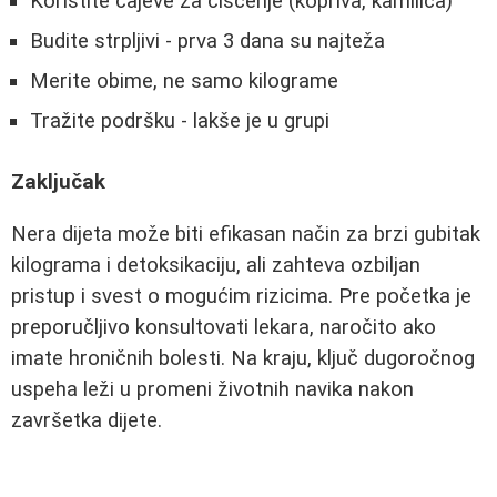
Koristite čajeve za čišćenje (kopriva, kamilica)
Budite strpljivi - prva 3 dana su najteža
Merite obime, ne samo kilograme
Tražite podršku - lakše je u grupi
Zaključak
Nera dijeta može biti efikasan način za brzi gubitak
kilograma i detoksikaciju, ali zahteva ozbiljan
pristup i svest o mogućim rizicima. Pre početka je
preporučljivo konsultovati lekara, naročito ako
imate hroničnih bolesti. Na kraju, ključ dugoročnog
uspeha leži u promeni životnih navika nakon
završetka dijete.