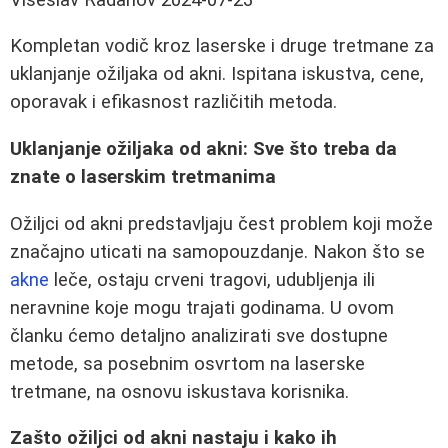
Kompletan vodič kroz laserske i druge tretmane za
uklanjanje ožiljaka od akni. Ispitana iskustva, cene,
oporavak i efikasnost različitih metoda.
Uklanjanje ožiljaka od akni: Sve što treba da
znate o laserskim tretmanima
Ožiljci od akni predstavljaju čest problem koji može
značajno uticati na samopouzdanje. Nakon što se
akne
leče, ostaju crveni tragovi, udubljenja ili
neravnine koje mogu trajati godinama. U ovom
članku ćemo detaljno analizirati sve dostupne
metode, sa posebnim osvrtom na laserske
tretmane, na osnovu iskustava korisnika.
Zašto ožiljci od akni nastaju i kako ih