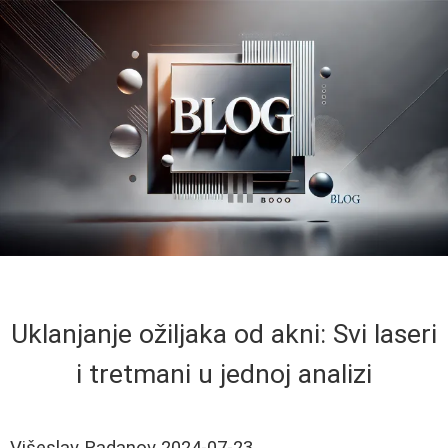
Uklanjanje ožiljaka od akni: Svi laseri
i tretmani u jednoj analizi
Višeslav Radanov
2024-07-23