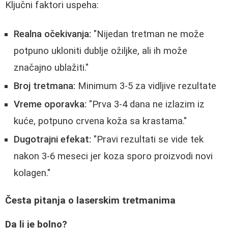
Ključni faktori uspeha:
Realna očekivanja:
"Nijedan tretman ne može
potpuno ukloniti dublje ožiljke, ali ih može
značajno ublažiti."
Broj tretmana:
Minimum 3-5 za vidljive rezultate
Vreme oporavka:
"Prva 3-4 dana ne izlazim iz
kuće, potpuno crvena koža sa krastama."
Dugotrajni efekat:
"Pravi rezultati se vide tek
nakon 3-6 meseci jer koza sporo proizvodi novi
kolagen."
Česta pitanja o laserskim tretmanima
Da li je bolno?