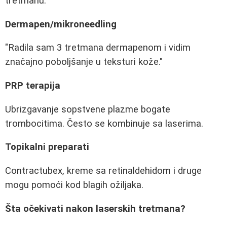
tretmanu.
Dermapen/mikroneedling
"Radila sam 3 tretmana dermapenom i vidim
značajno poboljšanje u teksturi kože."
PRP terapija
Ubrizgavanje sopstvene plazme bogate
trombocitima. Često se kombinuje sa laserima.
Topikalni preparati
Contractubex, kreme sa retinaldehidom i druge
mogu pomoći kod blagih ožiljaka.
Šta očekivati nakon laserskih tretmana?