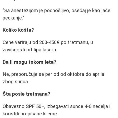
"Sa anestezijom je podnošljivo, osećaj je kao jače
peckanje."
Koliko košta?
Cene variraju od 200-450€ po tretmanu, u
zavisnosti od tipa lasera.
Da li mogu tokom leta?
Ne, preporučuje se period od oktobra do aprila
zbog sunca.
Šta posle tretmana?
Obavezno SPF 50+, izbegavati sunce 4-6 nedelja i
koristiti prepisane kreme.