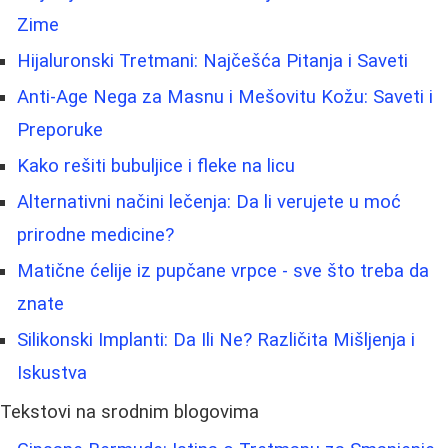
Zime
Hijaluronski Tretmani: Najčešća Pitanja i Saveti
Anti-Age Nega za Masnu i Mešovitu Kožu: Saveti i
Preporuke
Kako rešiti bubuljice i fleke na licu
Alternativni načini lečenja: Da li verujete u moć
prirodne medicine?
Matične ćelije iz pupčane vrpce - sve što treba da
znate
Silikonski Implanti: Da Ili Ne? Različita Mišljenja i
Iskustva
Tekstovi na srodnim blogovima