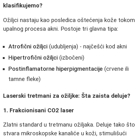
klasifikujemo?
Ožiljci nastaju kao posledica oštećenja kože tokom
upalnog procesa akni. Postoje tri glavna tipa:
Atrofični ožiljci
(udubljenja) - najčešći kod akni
Hipertrofični ožiljci
(izbočeni)
Postinflamatorne hiperpigmentacije
(crvene ili
tamne fleke)
Laserski tretmani za ožiljke: Šta zaista deluje?
1. Frakcionisani CO2 laser
Zlatni standard u tretmanu ožiljaka. Deluje tako što
stvara mikroskopske kanaliće u koži, stimulišući