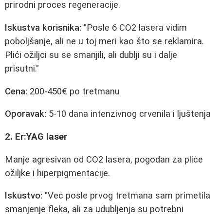
prirodni proces regeneracije.
Iskustva korisnika:
"Posle 6 CO2 lasera vidim
poboljšanje, ali ne u toj meri kao što se reklamira.
Plići ožiljci su se smanjili, ali dublji su i dalje
prisutni."
Cena:
200-450€ po tretmanu
Oporavak:
5-10 dana intenzivnog crvenila i ljuštenja
2. Er:YAG laser
Manje agresivan od CO2 lasera, pogodan za pliće
ožiljke i hiperpigmentacije.
Iskustvo:
"Već posle prvog tretmana sam primetila
smanjenje fleka, ali za udubljenja su potrebni