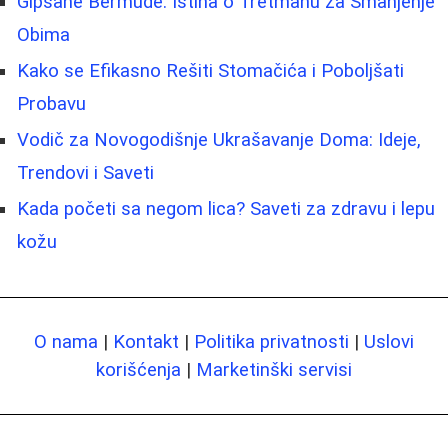
Gipsane Bermude: Istina o Tretmanu za Smanjenje
Obima
Kako se Efikasno Rešiti Stomačića i Poboljšati
Probavu
Vodič za Novogodišnje Ukrašavanje Doma: Ideje,
Trendovi i Saveti
Kada početi sa negom lica? Saveti za zdravu i lepu
kožu
O nama
|
Kontakt
|
Politika privatnosti
|
Uslovi
korišćenja
|
Marketinški servisi