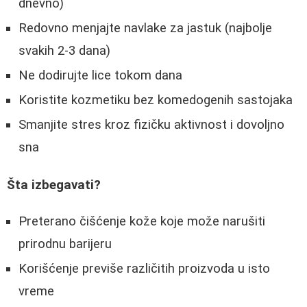
dnevno)
Redovno menjajte navlake za jastuk (najbolje
svakih 2-3 dana)
Ne dodirujte lice tokom dana
Koristite kozmetiku bez komedogenih sastojaka
Smanjite stres kroz fizičku aktivnost i dovoljno
sna
Šta izbegavati?
Preterano čišćenje kože koje može narušiti
prirodnu barijeru
Korišćenje previše različitih proizvoda u isto
vreme