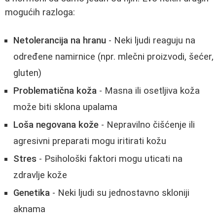
mogućih razloga:
Netolerancija na hranu
- Neki ljudi reaguju na
određene namirnice (npr. mlečni proizvodi, šećer,
gluten)
Problematična koža
- Masna ili osetljiva koža
može biti sklona upalama
Loša negovana kože
- Nepravilno čišćenje ili
agresivni preparati mogu iritirati kožu
Stres
- Psihološki faktori mogu uticati na
zdravlje kože
Genetika
- Neki ljudi su jednostavno skloniji
aknama