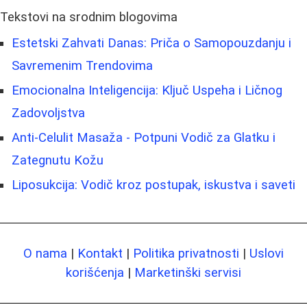
Tekstovi na srodnim blogovima
Estetski Zahvati Danas: Priča o Samopouzdanju i
Savremenim Trendovima
Emocionalna Inteligencija: Ključ Uspeha i Ličnog
Zadovoljstva
Anti-Celulit Masaža - Potpuni Vodič za Glatku i
Zategnutu Kožu
Liposukcija: Vodič kroz postupak, iskustva i saveti
O nama
|
Kontakt
|
Politika privatnosti
|
Uslovi
korišćenja
|
Marketinški servisi