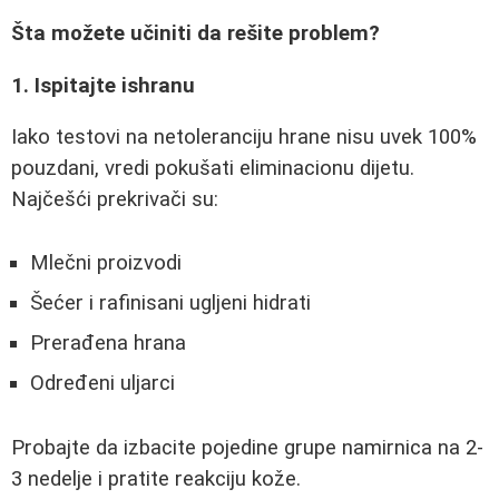
Šta možete učiniti da rešite problem?
1. Ispitajte ishranu
Iako testovi na netoleranciju hrane nisu uvek 100%
pouzdani, vredi pokušati eliminacionu dijetu.
Najčešći prekrivači su:
Mlečni proizvodi
Šećer i rafinisani ugljeni hidrati
Prerađena hrana
Određeni uljarci
Probajte da izbacite pojedine grupe namirnica na 2-
3 nedelje i pratite reakciju kože.