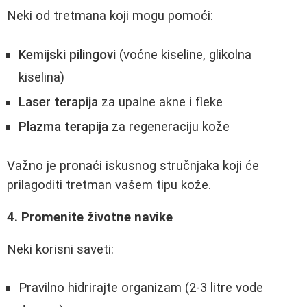
Neki od tretmana koji mogu pomoći:
Kemijski pilingovi
(voćne kiseline, glikolna
kiselina)
Laser terapija
za upalne akne i fleke
Plazma terapija
za regeneraciju kože
Važno je pronaći iskusnog stručnjaka koji će
prilagoditi tretman vašem tipu kože.
4. Promenite životne navike
Neki korisni saveti:
Pravilno hidrirajte organizam (2-3 litre vode