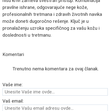
nisu krivi zahteva svestran pristup. Kombinacija
pravilne ishrane, odgovarajuće nege kože,
profesionalnih tretmana i zdravih životnih navika
može doneti dugoročno rešenje. Ključ je u
pronalaženju uzroka specifičnog za vašu kožu i
doslednosti u tretmanu.
Komentari
Trenutno nema komentara za ovaj članak.
Vaše ime:
Vaš email: