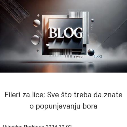
Fileri za lice: Sve što treba da znate
o popunjavanju bora
Višeslav Radanov
2024-10-02