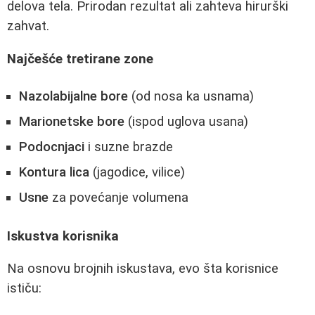
delova tela. Prirodan rezultat ali zahteva hirurški
zahvat.
Najčešće tretirane zone
Nazolabijalne bore
(od nosa ka usnama)
Marionetske bore
(ispod uglova usana)
Podocnjaci
i suzne brazde
Kontura lica
(jagodice, vilice)
Usne
za povećanje volumena
Iskustva korisnika
Na osnovu brojnih iskustava, evo šta korisnice
ističu: