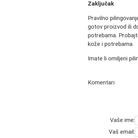
Zaključak
Pravilno pilingovan
gotov proizvod ili d
potrebama. Probajte
kože i potrebama.
Imate li omiljeni pi
Komentari
Vaše ime:
Vaš email: