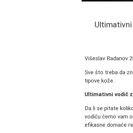
Ultimativni
Višeslav Radanov
2
Sve što treba da zna
tipove kože.
Ultimativni vodič z
Da li se pitate koli
vodiču ćemo vam otkr
efikasne domaće rec