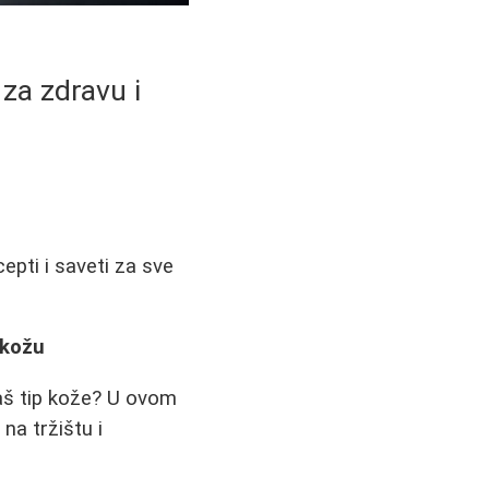
 za zdravu i
cepti i saveti za sve
 kožu
 vaš tip kože? U ovom
na tržištu i