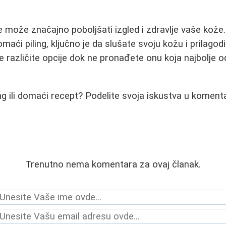
je može značajno poboljšati izgled i zdravlje vaše kože
omaći piling, ključno je da slušate svoju kožu i prilagod
 različite opcije dok ne pronađete onu koja najbolje 
ling ili domaći recept? Podelite svoja iskustva u koment
Trenutno nema komentara za ovaj članak.