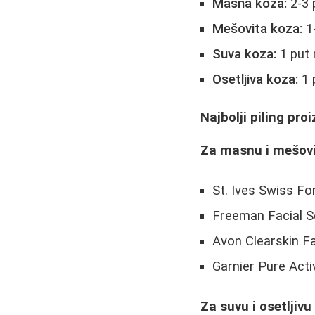
Masna koza:
2-3 
Mešovita koza:
1-
Suva koza:
1 put 
Osetljiva koza:
1 
Najbolji piling pro
Za masnu i mešov
St. Ives Swiss Fo
Freeman Facial Sc
Avon Clearskin Fa
Garnier Pure Acti
Za suvu i osetljivu