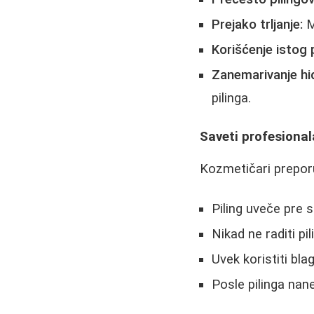
Prejako trljanje:
M
Korišćenje istog pi
Zanemarivanje hid
pilinga.
Saveti profesiona
Kozmetičari prepor
Piling uveče pre 
Nikad ne raditi pi
Uvek koristiti bl
Posle pilinga nan