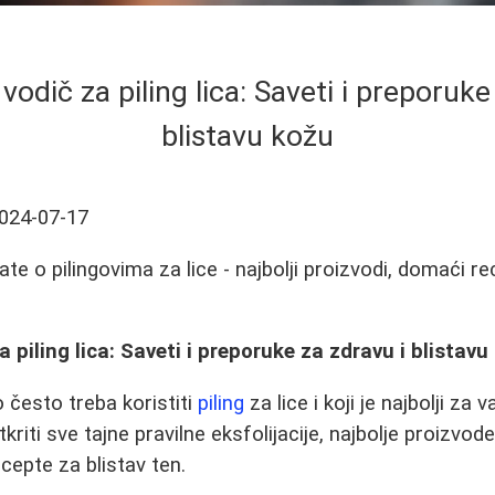
 vodič za piling lica: Saveti i preporuke
blistavu kožu
024-07-17
te o pilingovima za lice - najbolji proizvodi, domaći re
a piling lica: Saveti i preporuke za zdravu i blistavu
ko često treba koristiti
piling
za lice i koji je najbolji za
iti sve tajne pravilne eksfolijacije, najbolje proizvode 
epte za blistav ten.