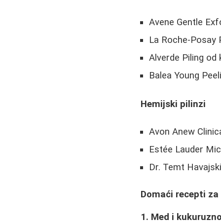
Avene Gentle Exfo
La Roche-Posay P
Alverde Piling od 
Balea Young Peel
Hemijski pilinzi
Avon Anew Clinica
Estée Lauder Mic
Dr. Temt Havajski
Domaći recepti za 
1. Med i kukuruzn