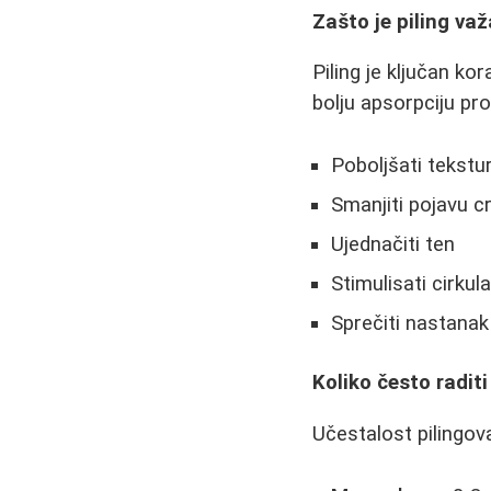
Zašto je piling va
Piling je ključan ko
bolju apsorpciju pr
Poboljšati tekstu
Smanjiti pojavu cr
Ujednačiti ten
Stimulisati cirkula
Sprečiti nastanak
Koliko često raditi
Učestalost pilingov