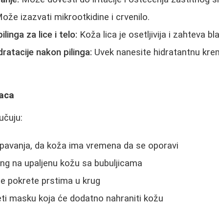
ože izazvati mikrootkidine i crvenilo.
linga za lice i telo:
Koža lica je osetljivija i zahteva bl
ratacije nakon pilinga:
Uvek nanesite hidratantnu kre
laca
učuju:
spavanja, da koža ima vremena da se oporavi
ling na upaljenu kožu sa bubuljicama
age pokrete prstima u krug
eti masku koja će dodatno nahraniti kožu