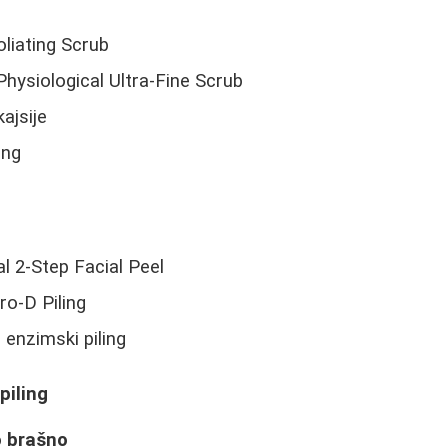
liating Scrub
hysiological Ultra-Fine Scrub
kajsije
ing
l 2-Step Facial Peel
ro-D Piling
 enzimski piling
piling
o brašno