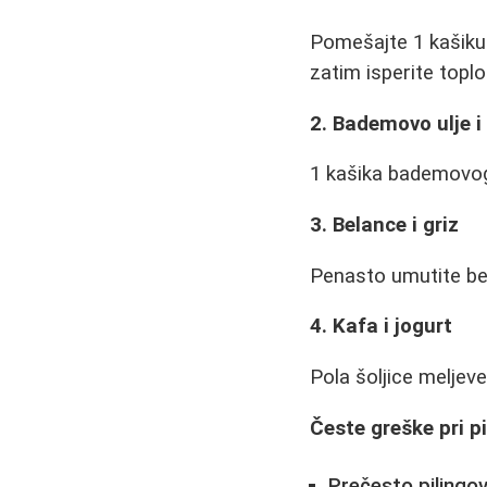
Pomešajte 1 kašiku
zatim isperite top
2. Bademovo ulje i
1 kašika bademovog 
3. Belance i griz
Penasto umutite bel
4. Kafa i jogurt
Pola šoljice meljeve
Česte greške pri p
Prečesto pilingov