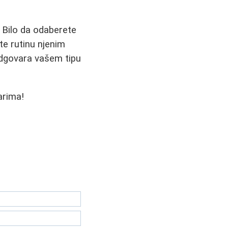
. Bilo da odaberete
ite rutinu njenim
odgovara vašem tipu
arima!