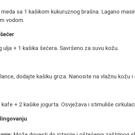
 meda sa 1 kašikom kukuruznog brašna. Lagano masiraj
lom vodom.
 šećer
ulja + 1 kašika šećera. Savršeno za suvu kožu.
ance, dodajte kašiku griza. Nanosite na vlažnu kožu i 
 kafe + 2 kašike jogurta. Osvježava i stimuliše cirkulaci
ilingovanju
anje:
Može dovesti do iritacije i oštećenja zaštitnog s