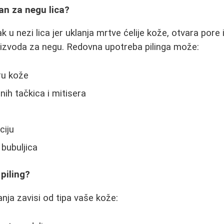
žan za negu lica?
rak u nezi lica jer uklanja mrtve ćelije kože, otvara por
oizvoda za negu. Redovna upotreba pilinga može:
ru kože
nih tačkica i mitisera
ciju
 bubuljica
 piling?
anja zavisi od tipa vaše kože: