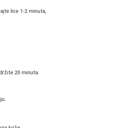
te lice 1-2 minuta,
držite 20 minuta.
ju.
loja kože.