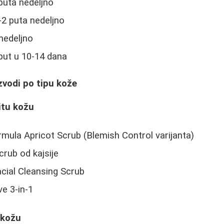
puta nedeljno
2 puta nedeljno
nedeljno
put u 10-14 dana
izvodi po tipu kože
itu kožu
rmula Apricot Scrub (Blemish Control varijanta)
rub od kajsije
cial Cleansing Scrub
ve 3-in-1
 kožu