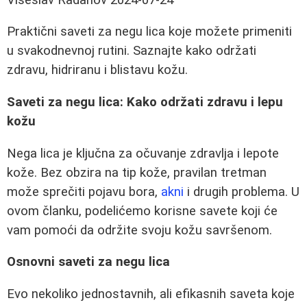
Praktični saveti za negu lica koje možete primeniti
u svakodnevnoj rutini. Saznajte kako održati
zdravu, hidriranu i blistavu kožu.
Saveti za negu lica: Kako održati zdravu i lepu
kožu
Nega lica je ključna za očuvanje zdravlja i lepote
kože. Bez obzira na tip kože, pravilan tretman
može sprečiti pojavu bora,
akni
i drugih problema. U
ovom članku, podelićemo korisne savete koji će
vam pomoći da održite svoju kožu savršenom.
Osnovni saveti za negu lica
Evo nekoliko jednostavnih, ali efikasnih saveta koje