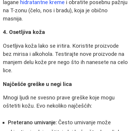
lagane
hidratantne kreme
i obratite posebnu pažnju
na T-zonu (čelo, nos i bradu), koja je obično
masnija.
4. Osetljiva koža
Osetljiva koža lako se iritira. Koristite proizvode
bez mirisa i alkohola. Testirajte nove proizvode na
manjem delu kože pre nego što ih nanesete na celo
lice.
Najčešće greške u negi lica
Mnogi ljudi ne svesno prave greške koje mogu
oštetiti kožu. Evo nekoliko najčešćih:
Preterano umivanje:
Često umivanje može