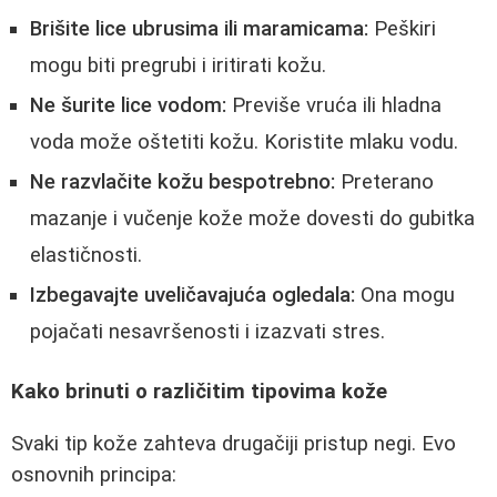
Brišite lice ubrusima ili maramicama:
Peškiri
mogu biti pregrubi i iritirati kožu.
Ne šurite lice vodom:
Previše vruća ili hladna
voda može oštetiti kožu. Koristite mlaku vodu.
Ne razvlačite kožu bespotrebno:
Preterano
mazanje i vučenje kože može dovesti do gubitka
elastičnosti.
Izbegavajte uveličavajuća ogledala:
Ona mogu
pojačati nesavršenosti i izazvati stres.
Kako brinuti o različitim tipovima kože
Svaki tip kože zahteva drugačiji pristup negi. Evo
osnovnih principa: