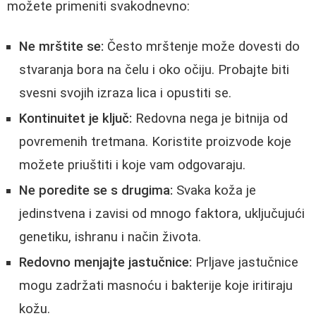
možete primeniti svakodnevno:
Ne mrštite se:
Često mrštenje može dovesti do
stvaranja bora na čelu i oko očiju. Probajte biti
svesni svojih izraza lica i opustiti se.
Kontinuitet je ključ:
Redovna nega je bitnija od
povremenih tretmana. Koristite proizvode koje
možete priuštiti i koje vam odgovaraju.
Ne poredite se s drugima:
Svaka koža je
jedinstvena i zavisi od mnogo faktora, uključujući
genetiku, ishranu i način života.
Redovno menjajte jastučnice:
Prljave jastučnice
mogu zadržati masnoću i bakterije koje iritiraju
kožu.