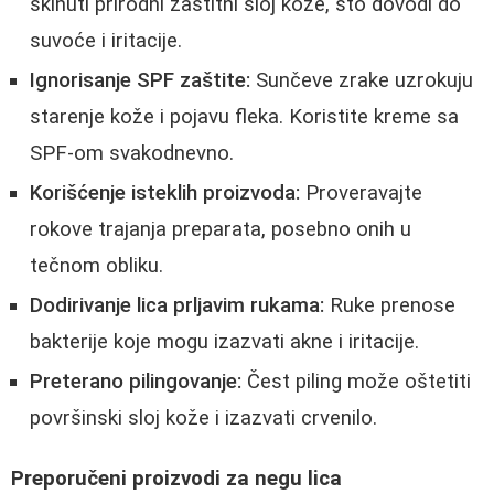
skinuti prirodni zaštitni sloj kože, što dovodi do
suvoće i iritacije.
Ignorisanje SPF zaštite:
Sunčeve zrake uzrokuju
starenje kože i pojavu fleka. Koristite kreme sa
SPF-om svakodnevno.
Korišćenje isteklih proizvoda:
Proveravajte
rokove trajanja preparata, posebno onih u
tečnom obliku.
Dodirivanje lica prljavim rukama:
Ruke prenose
bakterije koje mogu izazvati akne i iritacije.
Preterano pilingovanje:
Čest piling može oštetiti
površinski sloj kože i izazvati crvenilo.
Preporučeni proizvodi za negu lica