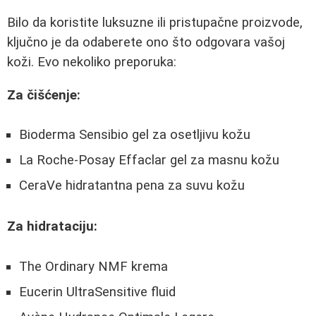
Bilo da koristite luksuzne ili pristupačne proizvode,
ključno je da odaberete ono što odgovara vašoj
koži. Evo nekoliko preporuka:
Za čišćenje:
Bioderma Sensibio gel za osetljivu kožu
La Roche-Posay Effaclar gel za masnu kožu
CeraVe hidratantna pena za suvu kožu
Za hidrataciju:
The Ordinary NMF krema
Eucerin UltraSensitive fluid