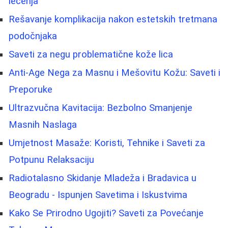
lečenja
Rešavanje komplikacija nakon estetskih tretmana
podočnjaka
Saveti za negu problematične kože lica
Anti-Age Nega za Masnu i Mešovitu Kožu: Saveti i
Preporuke
Ultrazvučna Kavitacija: Bezbolno Smanjenje
Masnih Naslaga
Umjetnost Masaže: Koristi, Tehnike i Saveti za
Potpunu Relaksaciju
Radiotalasno Skidanje Mladeža i Bradavica u
Beogradu - Ispunjen Savetima i Iskustvima
Kako Se Prirodno Ugojiti? Saveti za Povećanje