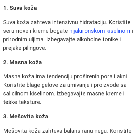
1. Suva koža
Suva koža zahteva intenzivnu hidrataciju. Koristite
serumove i kreme bogate
hijaluronskom kiselinom
i
prirodnim uljima. Izbegavajte alkoholne tonike i
prejake pilingove.
2. Masna koža
Masna koža ima tendenciju proširenih pora i akni.
Koristite blage gelove za umivanje i proizvode sa
salicilnom kiselinom. Izbegavajte masne kreme i
teške teksture.
3. Mešovita koža
Mešovita koža zahteva balansiranu negu. Koristite