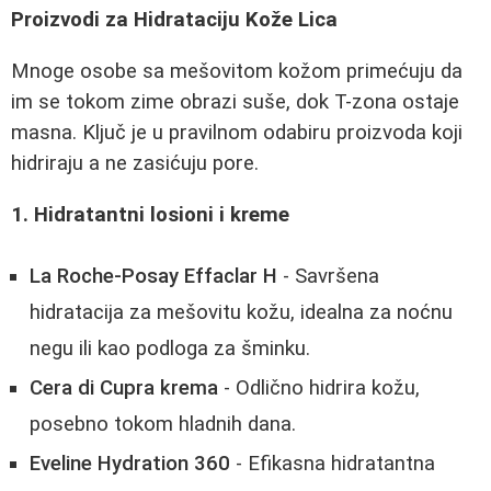
Proizvodi za Hidrataciju Kože Lica
Mnoge osobe sa mešovitom kožom primećuju da
im se tokom zime obrazi suše, dok T-zona ostaje
masna. Ključ je u pravilnom odabiru proizvoda koji
hidriraju a ne zasićuju pore.
1. Hidratantni losioni i kreme
La Roche-Posay Effaclar H
- Savršena
hidratacija za mešovitu kožu, idealna za noćnu
negu ili kao podloga za šminku.
Cera di Cupra krema
- Odlično hidrira kožu,
posebno tokom hladnih dana.
Eveline Hydration 360
- Efikasna hidratantna