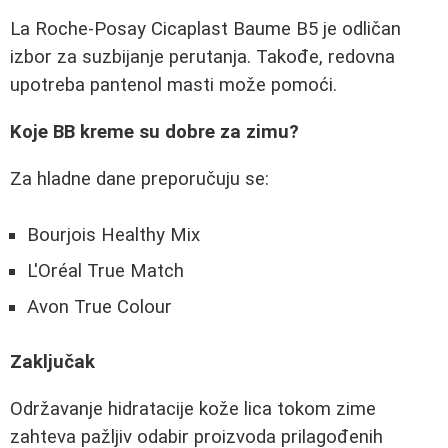
La Roche-Posay Cicaplast Baume B5 je odličan
izbor za suzbijanje perutanja. Takođe, redovna
upotreba pantenol masti može pomoći.
Koje BB kreme su dobre za zimu?
Za hladne dane preporučuju se:
Bourjois Healthy Mix
L'Oréal True Match
Avon True Colour
Zaključak
Održavanje hidratacije kože lica tokom zime
zahteva pažljiv odabir proizvoda prilagođenih