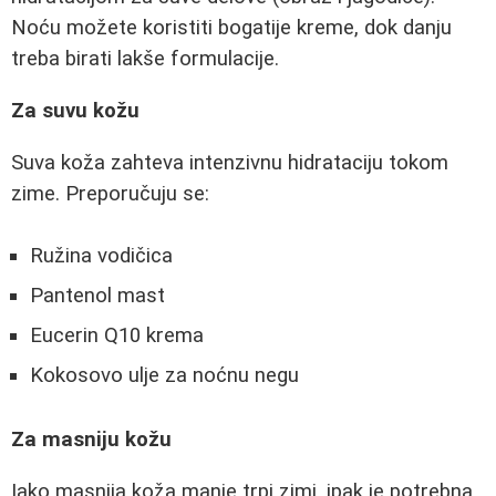
Noću možete koristiti bogatije kreme, dok danju
treba birati lakše formulacije.
Za suvu kožu
Suva koža zahteva intenzivnu hidrataciju tokom
zime. Preporučuju se:
Ružina vodičica
Pantenol mast
Eucerin Q10 krema
Kokosovo ulje za noćnu negu
Za masniju kožu
Iako masnija koža manje trpi zimi, ipak je potrebna