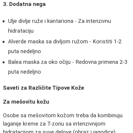
3. Dodatna nega
Ulje divlje ruže i kantariona - Za intenzivnu
hidrataciju
Alverde maska sa divljom ružom - Koristiti 1-2
puta nedeljno
Balea maska za oko očiju - Redovna primena 2-3
puta nedeljno
Saveti za Različite Tipove Kože
Za mešovitu kožu
Osobe sa mešovitom kožom treba da kombinuju
laganije kreme za T-zonu sa intenzivnijom
hidratacijom za suve delove (obraz i jagodice).