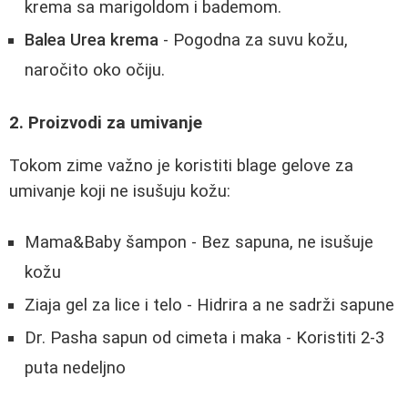
krema sa marigoldom i bademom.
Balea Urea krema
- Pogodna za suvu kožu,
naročito oko očiju.
2. Proizvodi za umivanje
Tokom zime važno je koristiti blage gelove za
umivanje koji ne isušuju kožu:
Mama&Baby šampon - Bez sapuna, ne isušuje
kožu
Ziaja gel za lice i telo - Hidrira a ne sadrži sapune
Dr. Pasha sapun od cimeta i maka - Koristiti 2-3
puta nedeljno