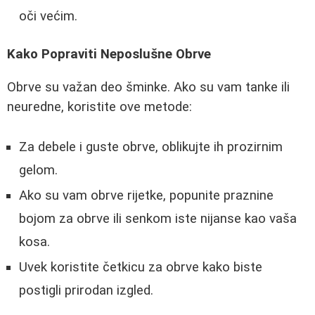
oči većim.
Kako Popraviti Neposlušne Obrve
Obrve su važan deo šminke. Ako su vam tanke ili
neuredne, koristite ove metode:
Za debele i guste obrve, oblikujte ih prozirnim
gelom.
Ako su vam obrve rijetke, popunite praznine
bojom za obrve ili senkom iste nijanse kao vaša
kosa.
Uvek koristite četkicu za obrve kako biste
postigli prirodan izgled.