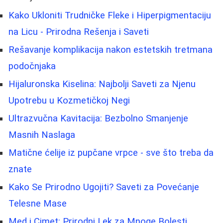
Kako Ukloniti Trudničke Fleke i Hiperpigmentaciju
na Licu - Prirodna Rešenja i Saveti
Rešavanje komplikacija nakon estetskih tretmana
podočnjaka
Hijaluronska Kiselina: Najbolji Saveti za Njenu
Upotrebu u Kozmetičkoj Negi
Ultrazvučna Kavitacija: Bezbolno Smanjenje
Masnih Naslaga
Matične ćelije iz pupčane vrpce - sve što treba da
znate
Kako Se Prirodno Ugojiti? Saveti za Povećanje
Telesne Mase
Med i Cimet: Prirodni Lek za Mnoge Bolesti