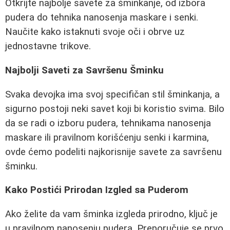
Otkrijte najbolje savete za šminkanje, od izbora
pudera do tehnika nanosenja maskare i senki.
Naučite kako istaknuti svoje oči i obrve uz
jednostavne trikove.
Najbolji Saveti za Savršenu Šminku
Svaka devojka ima svoj specifičan stil šminkanja, a
sigurno postoji neki savet koji bi koristio svima. Bilo
da se radi o izboru pudera, tehnikama nanosenja
maskare ili pravilnom korišćenju senki i karmina,
ovde ćemo podeliti najkorisnije savete za savršenu
šminku.
Kako Postići Prirodan Izgled sa Puderom
Ako želite da vam šminka izgleda prirodno, ključ je
u pravilnom nanosenju pudera. Preporučuje se prvo