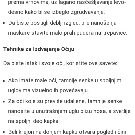
prema vrhovima, uz lagano rasčešljavanje levo-
desno kako bi se izbeglo zgrudvavanje.
Da biste postigli deblji izgled, pre nanošenja
maskare stavite malo prah pudera na trepavice.
Tehnike za Izdvajanje Očiju
Da biste istakli svoje oči, koristite ove savete:
Ako imate male oči, tamnije senke u spoljnjim
uglovima vizuelno ih povećavaju.
Za oči koje su previše udaljene, tamnije senke
nanosite u unutrašnjem uglu blizu nosa, a svetlije
na spoljni deo kapka.
Beli krejon na donjem kapku otvara pogled i čini