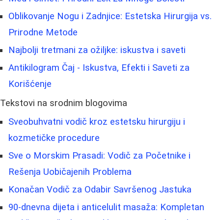
Oblikovanje Nogu i Zadnjice: Estetska Hirurgija vs.
Prirodne Metode
Najbolji tretmani za ožiljke: iskustva i saveti
Antikilogram Čaj - Iskustva, Efekti i Saveti za
Korišćenje
Tekstovi na srodnim blogovima
Sveobuhvatni vodič kroz estetsku hirurgiju i
kozmetičke procedure
Sve o Morskim Prasadi: Vodič za Početnike i
Rešenja Uobičajenih Problema
Konačan Vodič za Odabir Savršenog Jastuka
90-dnevna dijeta i anticelulit masaža: Kompletan