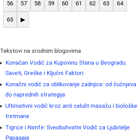
56
57
58
59
60
61
62
63
64
65
▶
Tekstovi na srodnim blogovima
Konačan Vodič za Kupovinu Stana u Beogradu:
Saveti, Greške i Ključni Faktori
Konačni vodič za oblikovanje zadnjice: od čučnjeva
do naprednih strategija
Ultimativni vodič kroz anti celulit masažu i biološke
tretmane
Tigrice i Nimfe: Sveobuhvatni Vodič za Ljubitelje
Papagaja