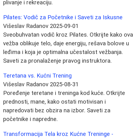
plivanje i rekreaciju.
Pilates: Vodič za Početnike i Saveti za Iskusne
Višeslav Radanov
2025-09-01
Sveobuhvatan vodič kroz Pilates. Otkrijte kako ova
vežba oblikuje telo, daje energiju, rešava bolove u
leđima i koja je optimalna učestalost vežbanja.
Saveti za pronalaženje pravog instruktora.
Teretana vs. Kućni Trening
Višeslav Radanov
2025-08-31
Poređenje teretane i treninga kod kuće. Otkrijte
prednosti, mane, kako ostati motivisan i
napredovati bez obzira na izbor. Saveti za
početnike i napredne.
Transformacija Tela kroz Kućne Treninge -