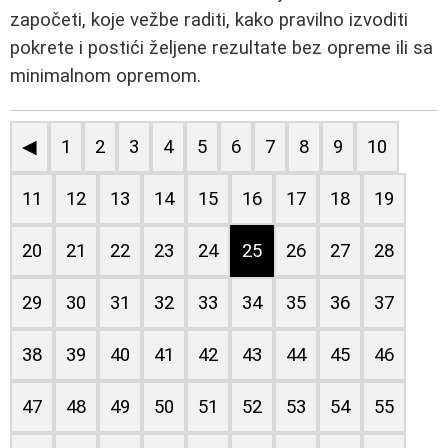
započeti, koje vežbe raditi, kako pravilno izvoditi
pokrete i postići željene rezultate bez opreme ili sa
minimalnom opremom.
◀
1
2
3
4
5
6
7
8
9
10
11
12
13
14
15
16
17
18
19
20
21
22
23
24
25
26
27
28
29
30
31
32
33
34
35
36
37
38
39
40
41
42
43
44
45
46
47
48
49
50
51
52
53
54
55