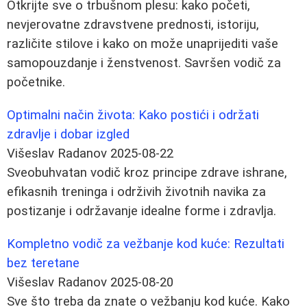
Otkrijte sve o trbušnom plesu: kako početi,
nevjerovatne zdravstvene prednosti, istoriju,
različite stilove i kako on može unaprijediti vaše
samopouzdanje i ženstvenost. Savršen vodič za
početnike.
Optimalni način života: Kako postići i održati
zdravlje i dobar izgled
Višeslav Radanov
2025-08-22
Sveobuhvatan vodič kroz principе zdrave ishrane,
efikasnih treninga i održivih životnih navika za
postizanje i održavanje idealne forme i zdravlja.
Kompletno vodič za vežbanje kod kuće: Rezultati
bez teretane
Višeslav Radanov
2025-08-20
Sve što treba da znate o vežbanju kod kuće. Kako