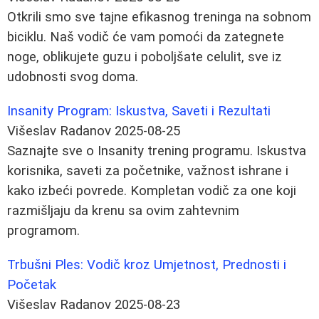
Otkrili smo sve tajne efikasnog treninga na sobnom
biciklu. Naš vodič će vam pomoći da zategnete
noge, oblikujete guzu i poboljšate celulit, sve iz
udobnosti svog doma.
Insanity Program: Iskustva, Saveti i Rezultati
Višeslav Radanov
2025-08-25
Saznajte sve o Insanity trening programu. Iskustva
korisnika, saveti za početnike, važnost ishrane i
kako izbeći povrede. Kompletan vodič za one koji
razmišljaju da krenu sa ovim zahtevnim
programom.
Trbušni Ples: Vodič kroz Umjetnost, Prednosti i
Početak
Višeslav Radanov
2025-08-23