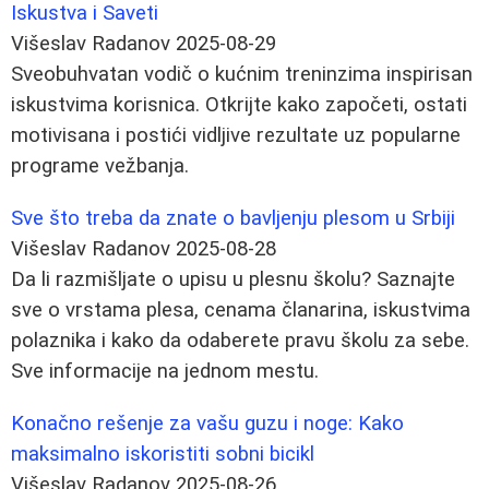
Iskustva i Saveti
Višeslav Radanov
2025-08-29
Sveobuhvatan vodič o kućnim treninzima inspirisan
iskustvima korisnica. Otkrijte kako započeti, ostati
motivisana i postići vidljive rezultate uz popularne
programe vežbanja.
Sve što treba da znate o bavljenju plesom u Srbiji
Višeslav Radanov
2025-08-28
Da li razmišljate o upisu u plesnu školu? Saznajte
sve o vrstama plesa, cenama članarina, iskustvima
polaznika i kako da odaberete pravu školu za sebe.
Sve informacije na jednom mestu.
Konačno rešenje za vašu guzu i noge: Kako
maksimalno iskoristiti sobni bicikl
Višeslav Radanov
2025-08-26