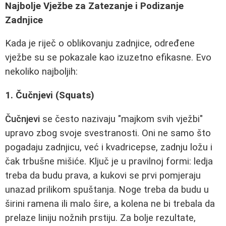
Najbolje Vježbe za Zatezanje i Podizanje
Zadnjice
Kada je riječ o oblikovanju zadnjice, određene
vježbe su se pokazale kao izuzetno efikasne. Evo
nekoliko najboljih:
1. Čučnjevi (Squats)
Čučnjevi
se često nazivaju "majkom svih vježbi"
upravo zbog svoje svestranosti. Oni ne samo što
pogadaju zadnjicu, već i kvadricepse, zadnju ložu i
čak trbušne mišiće. Ključ je u pravilnoj formi: ledja
treba da budu prava, a kukovi se prvi pomjeraju
unazad prilikom spuštanja. Noge treba da budu u
širini ramena ili malo šire, a kolena ne bi trebala da
prelaze liniju nožnih prstiju. Za bolje rezultate,