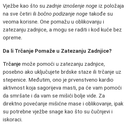
Vježbe kao što su
zadnje iznošenje noge
iz položaja
na sve četiri ili
bočno podizanje noge
takođe su
veoma korisne. One pomažu u oblikovanju i
zatezanju zadnjice, a mogu se raditi i kod kuće bez
opreme.
Da li Trčanje Pomaže u Zatezanju Zadnjice?
Trčanje
može pomoći u zatezanju zadnjice,
posebno ako uključujete brdske staze ili trčanje uz
stepenice. Međutim, ono je prvenstveno kardio
aktivnost koja sagorijeva masti, pa će vam pomoći
da smršate i da vam se mišići bolje vide. Za
direktno povećanje mišićne mase i oblikovanje, ipak
su potrebne vježbe snage kao što su čučnjevi i
iskoraci.