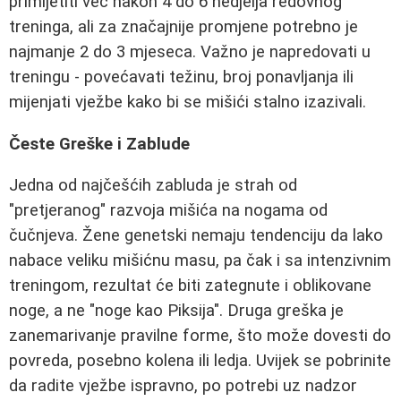
primijetiti već nakon 4 do 6 nedjelja redovnog
treninga, ali za značajnije promjene potrebno je
najmanje 2 do 3 mjeseca. Važno je napredovati u
treningu - povećavati težinu, broj ponavljanja ili
mijenjati vježbe kako bi se mišići stalno izazivali.
Česte Greške i Zablude
Jedna od najčešćih zabluda je strah od
"pretjeranog" razvoja mišića na nogama od
čučnjeva. Žene genetski nemaju tendenciju da lako
nabace veliku mišićnu masu, pa čak i sa intenzivnim
treningom, rezultat će biti zategnute i oblikovane
noge, a ne "noge kao Piksija". Druga greška je
zanemarivanje pravilne forme, što može dovesti do
povreda, posebno kolena ili ledja. Uvijek se pobrinite
da radite vježbe ispravno, po potrebi uz nadzor