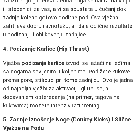
za izolaciju gluteusa. Jedna noga se nalazi na klupi
ili stepenici iza vas, a vi se spuštate u čučanj dok
zadnje koleno gotovo dodirne pod. Ova vježba
zahtijeva dobru ravnotežu, ali daje odlične rezultate
u podizanju i oblikovanju zadnjice.
4. Podizanje Karlice (Hip Thrust)
Vježba
podizanja karlice
izvodi se ležeći na leđima
sa nogama savijenim u koljenima. Podižete kukove
prema gore, stišćući pri tome zadnjicu. Ovo je jedna
od najboljih vježbi za aktivaciju gluteusa, a
dodavanjem opterećenja (na primer, tegova na
kukovima) možete intenzivirati trening.
5. Zadnje Iznošenje Noge (Donkey Kicks) i Slične
Vježbe na Podu