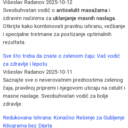
Višeslav Radanov
2025-10-12
Sveobuhvatan vodič o
anticelulit masažama
i
zdravim načinima za
uklanjanje masnih naslaga
.
Otkrijte kako kombinovati pravilnu ishranu, vežbanje
i specijalne tretmane za postizanje optimalnih
rezultata.
Sve što treba da znate o zelenom čaju: Vaš vodič
za zdravlje i lepotu
Višeslav Radanov
2025-10-11
Saznajte sve o neverovatnim prednostima zelenog
čaja, pravilnoj pripremi i njegovom uticaju na celulit i
masne naslage. Sveobuhvatan vodič za bolje
zdravlje.
Redukovana Ishrana: Konačno Rešenje za Gubljenje
Kilograma bez Dijeta