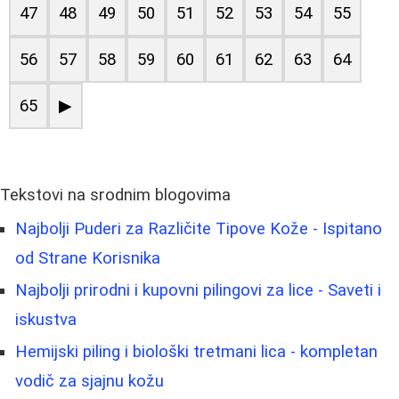
47
48
49
50
51
52
53
54
55
56
57
58
59
60
61
62
63
64
65
▶
Tekstovi na srodnim blogovima
Najbolji Puderi za Različite Tipove Kože - Ispitano
od Strane Korisnika
Najbolji prirodni i kupovni pilingovi za lice - Saveti i
iskustva
Hemijski piling i biološki tretmani lica - kompletan
vodič za sjajnu kožu