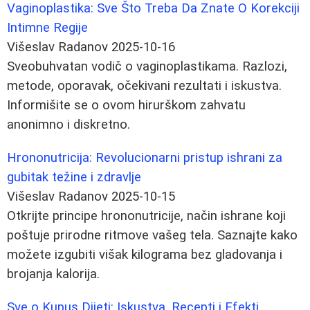
Vaginoplastika: Sve Što Treba Da Znate O Korekciji
Intimne Regije
Višeslav Radanov
2025-10-16
Sveobuhvatan vodič o vaginoplastikama. Razlozi,
metode, oporavak, očekivani rezultati i iskustva.
Informišite se o ovom hirurškom zahvatu
anonimno i diskretno.
Hrononutricija: Revolucionarni pristup ishrani za
gubitak težine i zdravlje
Višeslav Radanov
2025-10-15
Otkrijte principe hrononutricije, način ishrane koji
poštuje prirodne ritmove vašeg tela. Saznajte kako
možete izgubiti višak kilograma bez gladovanja i
brojanja kalorija.
Sve o Kupus Dijeti: Iskustva, Recepti i Efekti