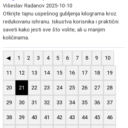
Višeslav Radanov
2025-10-10
Otkrijte tajnu uspešnog gubljenja kilograma kroz
redukovanu ishranu. Iskustva korisnika i praktični
saveti kako jesti sve što volite, ali u manjim
količinama.
◀
1
2
3
4
5
6
7
8
9
10
11
12
13
14
15
16
17
18
19
20
21
22
23
24
25
26
27
28
29
30
31
32
33
34
35
36
37
38
39
40
41
42
43
44
45
46