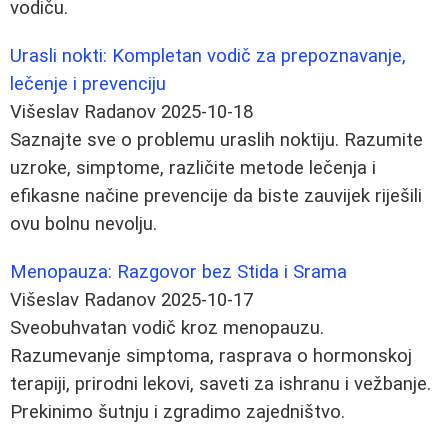
vodiču.
Urasli nokti: Kompletan vodič za prepoznavanje,
lečenje i prevenciju
Višeslav Radanov
2025-10-18
Saznajte sve o problemu uraslih noktiju. Razumite
uzroke, simptome, različite metode lečenja i
efikasne načine prevencije da biste zauvijek riješili
ovu bolnu nevolju.
Menopauza: Razgovor bez Stida i Srama
Višeslav Radanov
2025-10-17
Sveobuhvatan vodič kroz menopauzu.
Razumevanje simptoma, rasprava o hormonskoj
terapiji, prirodni lekovi, saveti za ishranu i vežbanje.
Prekinimo šutnju i zgradimo zajedništvo.