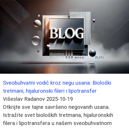
Sveobuhvatni vodič kroz negu usana: Biološki
tretmani, hijaluronski fileri i lipotransfer
Višeslav Radanov
2025-10-19
Otkrijte sve tajne savršeno negovanih usana.
Istražite svet bioloških tretmana, hijaluronskih
filera i lipotransfera u našem sveobuhvatnom