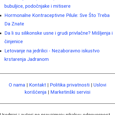
bubuljice, podočnjake i mitisere
Hormonalne Kontraceptivne Pilule: Sve Što Treba
Da Znate
Da li su silikonske usne i grudi privlačne? Mišljenja i
činjenice
Letovanje na jedrilici - Nezaboravno iskustvo
krstarenja Jadranom
O nama
|
Kontakt
|
Politika privatnosti
|
Uslovi
korišćenja
|
Marketinški servisi
Urednici i autori ne preuzimaju nikakvu odgovornost