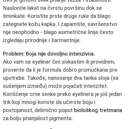
Ovo je gotovo uvek pitanje vežbe i stabilnosti.
Naslonite lakat na čvrstu površinu dok se
šminkate. Koristite prste druge ruke da blago
zategnete kožu kapka. I zapamtite, savršenstvo
nije neophodno - blago asimetrične linije često
izgledaju prirodnije i šarmantnije.
Problem: Boja nije dovoljno intenzivna.
Ako vam se eyeliner čini sivkastim ili providnim,
proverite da li je formula dobro promućkana pre
upotrebe. Takođe, nanosenje dva tanka sloja (sa
sušenjem između) može pojačati intenzitet.
Korišćenje crne senke preko eyelinera je još jedan
trik koji mnogi koriste da učvrste boju i
postojanost, delimično poput
biološkog tretmana
za bolju prianjalost pigmenta.