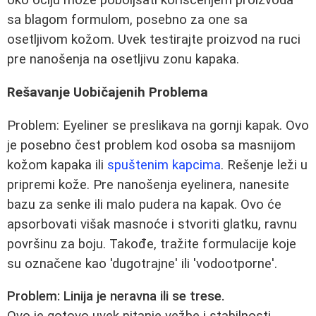
oko očiju može poboljšati korišćenjem proizvoda
sa blagom formulom, posebno za one sa
osetljivom kožom. Uvek testirajte proizvod na ruci
pre nanošenja na osetljivu zonu kapaka.
Rešavanje Uobičajenih Problema
Problem: Eyeliner se preslikava na gornji kapak. Ovo
je posebno čest problem kod osoba sa masnijom
kožom kapaka ili
spuštenim kapcima
. Rešenje leži u
pripremi kože. Pre nanošenja eyelinera, nanesite
bazu za senke ili malo pudera na kapak. Ovo će
apsorbovati višak masnoće i stvoriti glatku, ravnu
površinu za boju. Takođe, tražite formulacije koje
su označene kao 'dugotrajne' ili 'vodootporne'.
Problem: Linija je neravna ili se trese.