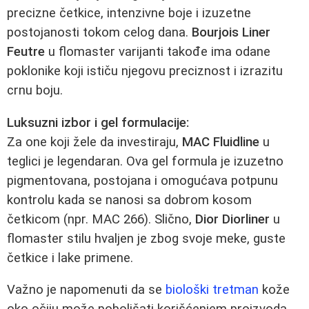
precizne četkice, intenzivne boje i izuzetne
postojanosti tokom celog dana.
Bourjois Liner
Feutre
u flomaster varijanti takođe ima odane
poklonike koji ističu njegovu preciznost i izrazitu
crnu boju.
Luksuzni izbor i gel formulacije:
Za one koji žele da investiraju,
MAC Fluidline
u
teglici je legendaran. Ova gel formula je izuzetno
pigmentovana, postojana i omogućava potpunu
kontrolu kada se nanosi sa dobrom kosom
četkicom (npr. MAC 266). Slično,
Dior Diorliner
u
flomaster stilu hvaljen je zbog svoje meke, guste
četkice i lake primene.
Važno je napomenuti da se
biološki tretman
kože