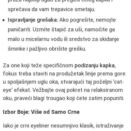
sprečava da vam trepavice smetaju.
Ispravljanje grešaka:
Ako pogrešite, nemojte
paničariti. Uzmite štapić za uši, namočite ga
malo u micelarnu vodu ili sredstvo za skidanje
šminke i pažljivo obrišite grešku.
Za one koji teže specifičnom
podizanju kapka
,
fokus treba staviti na produžetak linije prema gore
u spoljašnjem uglu oka, stvarajući taj poželjni 'cat-
eye' efekat. Vežbajte ovaj pokret na relaksiranom
oku, praveći blagi trougao koji ćete zatim popuniti.
Izbor Boje: Više od Samo Crne
Iako je crni eyeliner nesumnjivo klasik, istraživanje