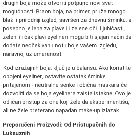
drugih boja može otvoriti potpuno novi svet
mogućnosti. Braon boja, na primer, pruža mnogo
blaži i prirodniji izgled, savršen za dnevnu šminku, a
posebno je lepa za plave ili zelene oči. Ljubičasti,
zeleni ili čak plavi eyelineri mogu biti sjajan način da
dodate neočekivanu notu boje vašem izgledu,
naravno, uz umerenost.
Kod izražajnih boja, ključ je u balansu. Ako koristite
obojeni eyeliner, ostavite ostatak šminke
pritajenom - neutralne senke i obična maskara će
dozvoliti da se boja eyelinera zaista istakne. Ovo je
odličan pristup za one koji žele da eksperimentišu,
ali ne žele preterano napadan make-up izlazak.
Preporučeni Proizvodi: Od Pristupačnih do
Luksuznih