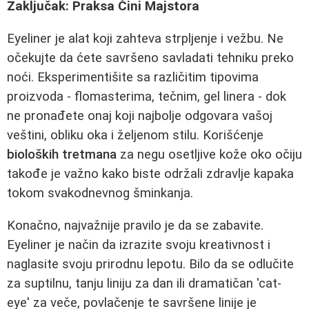
Zaključak: Praksa Čini Majstora
Eyeliner je alat koji zahteva strpljenje i vežbu. Ne
očekujte da ćete savršeno savladati tehniku preko
noći. Eksperimentišite sa različitim tipovima
proizvoda - flomasterima, tečnim, gel linera - dok
ne pronađete onaj koji najbolje odgovara vašoj
veštini, obliku oka i željenom stilu. Korišćenje
bioloških tretmana
za negu osetljive kože oko očiju
takođe je važno kako biste održali zdravlje kapaka
tokom svakodnevnog šminkanja.
Konačno, najvažnije pravilo je da se zabavite.
Eyeliner je način da izrazite svoju kreativnost i
naglasite svoju prirodnu lepotu. Bilo da se odlučite
za suptilnu, tanju liniju za dan ili dramatičan 'cat-
eye' za veče, povlačenje te savršene linije je