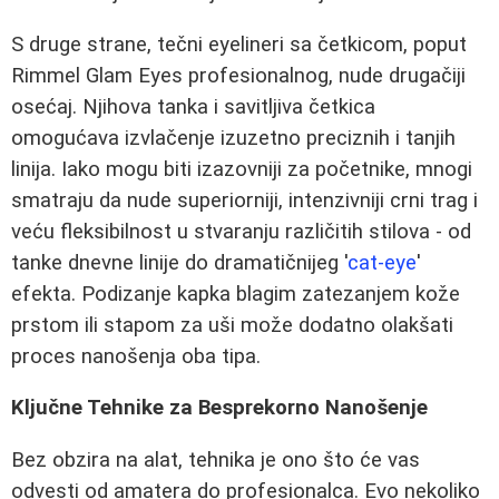
S druge strane, tečni eyelineri sa četkicom, poput
Rimmel Glam Eyes profesionalnog, nude drugačiji
osećaj. Njihova tanka i savitljiva četkica
omogućava izvlačenje izuzetno preciznih i tanjih
linija. Iako mogu biti izazovniji za početnike, mnogi
smatraju da nude superiorniji, intenzivniji crni trag i
veću fleksibilnost u stvaranju različitih stilova - od
tanke dnevne linije do dramatičnijeg '
cat-eye
'
efekta. Podizanje kapka blagim zatezanjem kože
prstom ili stapom za uši može dodatno olakšati
proces nanošenja oba tipa.
Ključne Tehnike za Besprekorno Nanošenje
Bez obzira na alat, tehnika je ono što će vas
odvesti od amatera do profesionalca. Evo nekoliko