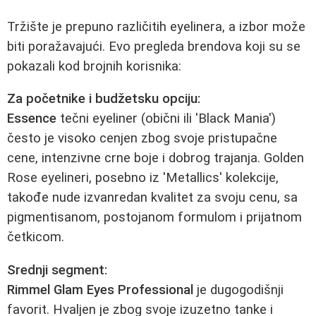
Tržište je prepuno različitih eyelinera, a izbor može
biti poražavajući. Evo pregleda brendova koji su se
pokazali kod brojnih korisnika:
Za početnike i budžetsku opciju:
Essence
tečni eyeliner (obični ili 'Black Mania')
često je visoko cenjen zbog svoje pristupačne
cene, intenzivne crne boje i dobrog trajanja. Golden
Rose eyelineri, posebno iz 'Metallics' kolekcije,
takođe nude izvanredan kvalitet za svoju cenu, sa
pigmentisanom, postojanom formulom i prijatnom
četkicom.
Srednji segment:
Rimmel Glam Eyes Professional
je dugogodišnji
favorit. Hvaljen je zbog svoje izuzetno tanke i