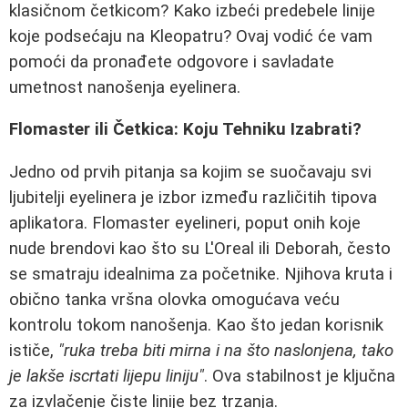
klasičnom četkicom? Kako izbeći predebele linije
koje podsećaju na Kleopatru? Ovaj vodić će vam
pomoći da pronađete odgovore i savladate
umetnost nanošenja eyelinera.
Flomaster ili Četkica: Koju Tehniku Izabrati?
Jedno od prvih pitanja sa kojim se suočavaju svi
ljubitelji eyelinera je izbor između različitih tipova
aplikatora. Flomaster eyelineri, poput onih koje
nude brendovi kao što su L'Oreal ili Deborah, često
se smatraju idealnima za početnike. Njihova kruta i
obično tanka vršna olovka omogućava veću
kontrolu tokom nanošenja. Kao što jedan korisnik
ističe,
"ruka treba biti mirna i na što naslonjena, tako
je lakše iscrtati lijepu liniju"
. Ova stabilnost je ključna
za izvlačenje čiste linije bez trzanja.