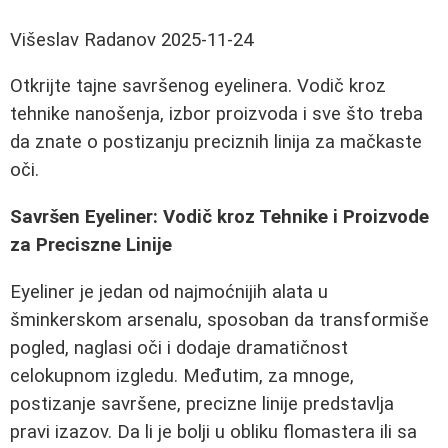
Višeslav Radanov
2025-11-24
Otkrijte tajne savršenog eyelinera. Vodič kroz
tehnike nanošenja, izbor proizvoda i sve što treba
da znate o postizanju preciznih linija za mačkaste
oči.
Savršen Eyeliner: Vodič kroz Tehnike i Proizvode
za Preciszne Linije
Eyeliner je jedan od najmoćnijih alata u
šminkerskom arsenalu, sposoban da transformiše
pogled, naglasi oči i dodaje dramatičnost
celokupnom izgledu. Međutim, za mnoge,
postizanje savršene, precizne linije predstavlja
pravi izazov. Da li je bolji u obliku flomastera ili sa