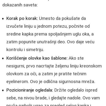
dokazanih saveta:
Korak po korak:
Umesto da pokušate da
izvučete liniju u jednom potezu, počnite od
sredine kapka prema spoljašnjem uglu oka, a
zatim popunite unutrašnji deo. Ovo daje veću
kontrolu i simetriju.
Korišćenje olovke kao šablone:
Ako ste
nesigurni, prvo nacrtajte željenu liniju kreonskom
olovkom za oči, a zatim je pratite tečnim
eyelinerom. Ovo je odlična sigurnosna mreža.
Pozicioniranje ogledala:
Držite ogledalo ispred
sebe, na nivou brade, i gledajte nadole. Ovo vam
pruža najbolji ugao za pregled celog kapka i