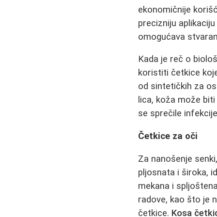
ekonomičnije korišć
precizniju aplikaciju
omogućava stvaranje 
Kada je reč o biolo
koristiti četkice ko
od sintetičkih za o
lica, koža može biti
se sprečile infekcije
Četkice za oči
Za nanošenje senki, 
pljosnata i široka,
mekana i spljošten
radove, kao što je n
četkice.
Kosa četki