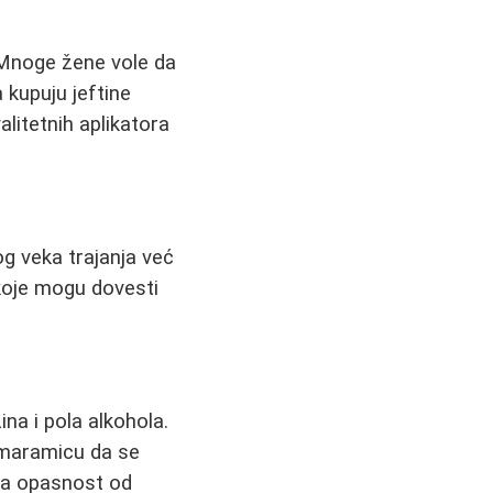
. Mnoge žene vole da
 kupuju jeftine
alitetnih aplikatora
g veka trajanja već
a koje mogu dovesti
na i pola alkohola.
u maramicu da se
ala opasnost od