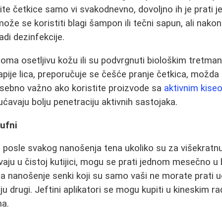
stite četkice samo vi svakodnevno, dovoljno ih je prat
može se koristiti blagi šampon ili tečni sapun, ali nako
radi dezinfekcije.
eoma osetljivu kožu ili su podvrgnuti biološkim tretma
rapije lica, preporučuje se češće pranje četkica, možda
osebno važno ako koristite proizvode sa
aktivnim kise
ćavaju bolju penetraciju aktivnih sastojaka.
pufni
i posle svakog nanošenja tena ukoliko su za višekratn
vaju u čistoj kutijici, mogu se prati jednom mesečno u 
e za nanošenje senki koji su samo vaši ne morate prati
ju drugi. Jeftini aplikatori se mogu kupiti u kineskim r
na.