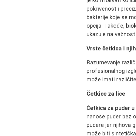
je kontrolisati koli
pokrivenost i preciz
bakterije koje se mo
opcija. Takođe,
bio
ukazuje na važnost 
Vrste četkica i nj
Razumevanje različit
profesionalnog izgle
može imati različite 
Četkice za lice
Četkica za puder u
nanose puder bez o
pudere jer njihova 
može biti sintetičk