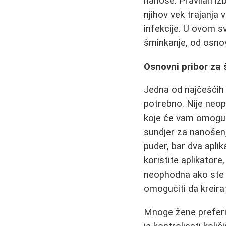
nanose. Pravilan iz
njihov vek trajanja 
infekcije. U ovom s
šminkanje, od osno
Osnovni pribor za
Jedna od najčešćih d
potrebno. Nije neop
koje će vam omogući
sundjer za nanošenj
puder, bar dva aplik
koristite aplikatore
neophodna ako ste n
omogućiti da kreirat
Mnoge žene preferir