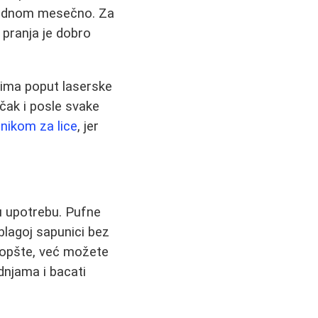
i jednom mesečno. Za
n pranja je dobro
nima poput laserske
 čak i posle svake
onikom za lice
, jer
u upotrebu. Pufne
blagoj sapunici bez
 uopšte, već možete
adnjama i bacati