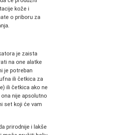
 da će produžiti
tacije kože i
ate o priboru za
nja.
katora je zaista
ati na one alatke
ni je potreban
fna ili četkica za
) ili četkica ako ne
o ona nije apsolutno
i set koji će vam
a prirodnije i lakše