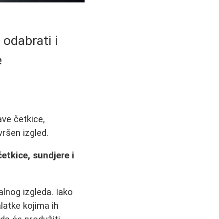
 odabrati i
e
ave četkice,
vršen izgled.
etkice, sundjere i
lnog izgleda. Iako
atke kojima ih