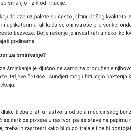
se smanjio rizik od iritacije.
koji dolaze uz palete su često jeftini i lošeg kvaliteta
m aplikatorima, ali kada se oni istroše pre senke, onda
često bezveze. Bolje rešenje je investirati u nekoliko kv
rajati godinama.
ibor za šminkanje?
za šminkanje je ključno ne samo za produženje njihovo
ože. Prljave četkice i sundjeri mogu biti leglo bakterij
fekcija.
 dlake treba prati u rastvoru od pola medicinskog benzi
već se četkice potope u rastvor, pa se stave na papirn
 treba ih rastresti kako bi dugo trajale i ne bi postoj