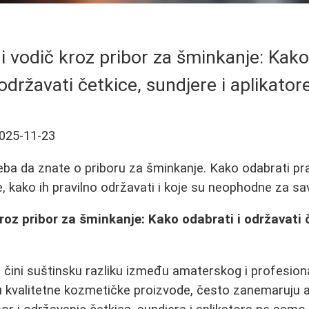
i vodič kroz pribor za šminkanje: Kako
održavati četkice, sundjere i aplikator
025-11-23
eba da znate o priboru za šminkanje. Kako odabrati pr
e, kako ih pravilno održavati i koje su neophodne za sa
kroz pribor za šminkanje: Kako odabrati i održavati č
 čini suštinsku razliku između amaterskog i profesiona
 kvalitetne kozmetičke proizvode, često zanemaruju al