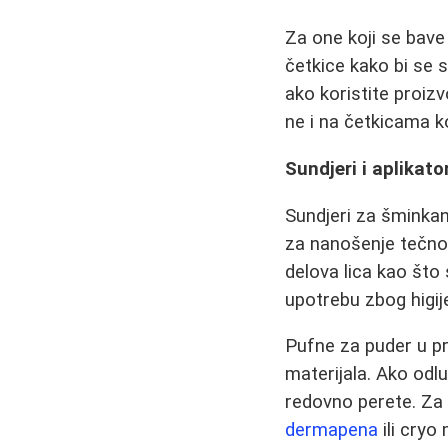
Za one koji se bav
četkice kako bi se 
ako koristite proi
ne i na četkicama ko
Sundjeri i aplikato
Sundjeri za šminkan
za nanošenje tečnog
delova lica kao što
upotrebu zbog higij
Pufne za puder u pra
materijala. Ako odluč
redovno perete. Za 
dermapena
ili cryo