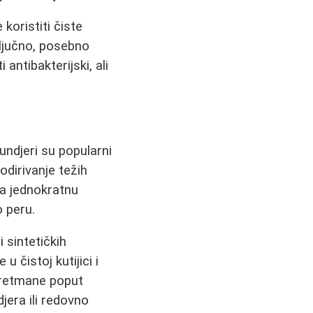
koristiti čiste
ključno, posebno
 antibakterijski, ali
undjeri su popularni
dirivanje težih
za jednokratnu
o peru.
 sintetičkih
u čistoj kutijici i
 tretmane poput
jera ili redovno