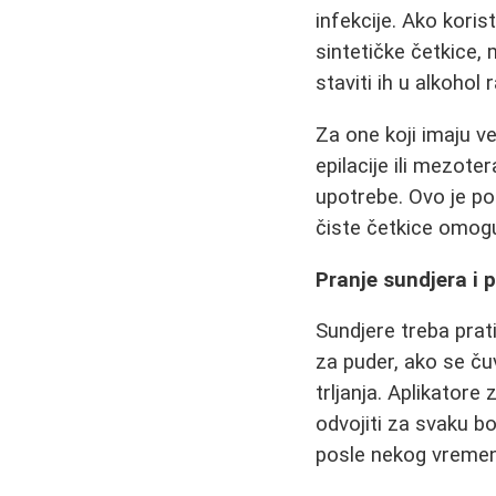
infekcije. Ako kori
sintetičke četkice, 
staviti ih u alkohol 
Za one koji imaju v
epilacije ili mezote
upotrebe. Ovo je p
čiste četkice omogu
Pranje sundjera i 
Sundjere treba prat
za puder, ako se ču
trljanja. Aplikator
odvojiti za svaku bo
posle nekog vreme