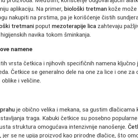
činu proizvoda. Međutim, korišćenje odgovarajućih alatk
niju aplikaciju. Na primer,
biološki tretman
kože može bi
gu nakupiti na prstima, pa je korišćenje čistih sundjera 
loški tretmani
poput
mezoterapije lica
zahtevaju pažlji
higijenskih navika tokom šminkanja.
ihove namene
ih vrsta četkica i njihovih specifičnih namena ključno 
da. Četkice se generalno dele na one za lice i one za o
oblike i veličine.
 prahu
je obično velika i mekana, sa gustim dlačicama
stavljanja traga. Kabuki četkice su posebno popularne
gusta struktura omogućava intenzivnije nanošenje.
Čet
a, jer se ne upija proizvod kao prirodne dlačice, što o