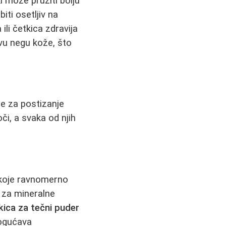
i može pružiti bolju
ti osetljiv na
ili četkica zdravija
vu negu kože, što
je za postizanje
či, a svaka od njih
 koje ravnomerno
 za mineralne
kica za tečni puder
mogućava