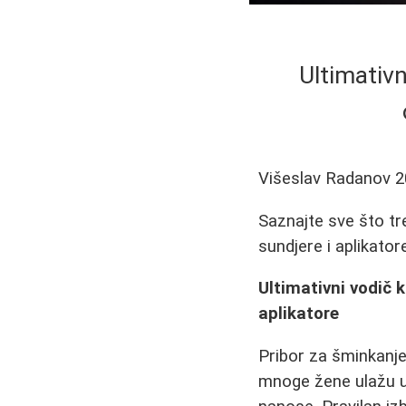
Ultimativn
Višeslav Radanov
2
Saznajte sve što tr
sundjere i aplikator
Ultimativni vodič 
aplikatore
Pribor za šminkanje
mnoge žene ulažu u