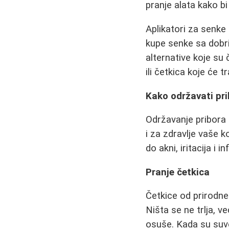
pranje alata kako bi 
Aplikatori za senke 
kupe senke sa dobri
alternative koje su 
ili četkica koje će t
Kako održavati pr
Održavanje pribora 
i za zdravlje vaše k
do akni, iritacija i in
Pranje četkica
Četkice od prirodne
Ništa se ne trlja, 
osuše. Kada su suve,