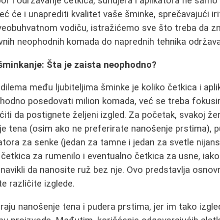
bor i održavanje četkica, sundjera i aplikatora ne samo
već će i unaprediti kvalitet vaše šminke, sprečavajući iri
veobuhvatnom vodiču, istražićemo sve što treba da zn
vnih neophodnih komada do naprednih tehnika održava
 šminkanje: Šta je zaista neophodno?
ilema među ljubiteljima šminke je koliko četkica i apli
hodno posedovati milion komada, već se treba fokusir
ti da postignete željeni izgled. Za početak, svakoj že
e tena (osim ako ne preferirate nanošenje prstima), pu
atora za senke (jedan za tamne i jedan za svetle nijanse
, četkica za rumenilo i eventualno četkica za usne, iak
avikli da nanosite ruž bez nje. Ovo predstavlja osnovn
e različite izglede.
aju nanošenje tena i pudera prstima, jer im tako izgled