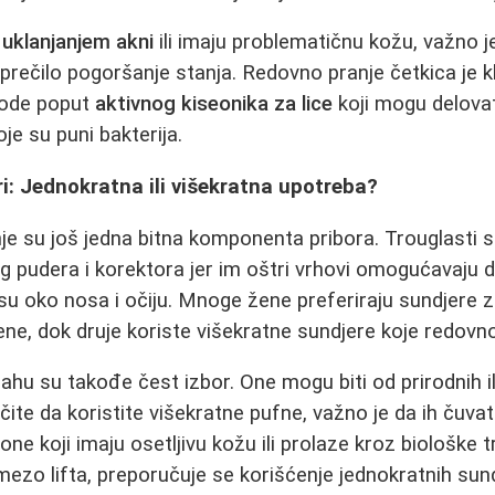
e
uklanjanjem akni
ili imaju problematičnu kožu, važno je 
sprečilo pogoršanje stanja. Redovno pranje četkica je 
zvode poput
aktivnog kiseonika za lice
koji mogu delovati
je su puni bakterija.
ri: Jednokratna ili višekratna upotreba?
je su još jedna bitna komponenta pribora. Trouglasti s
 pudera i korektora jer im oštri vrhovi omogućavaju do
 su oko nosa i očiju. Mnoge žene preferiraju sundjere 
ene, dok druje koriste višekratne sundjere koje redovn
hu su takođe čest izbor. One mogu biti od prirodnih ili
ite da koristite višekratne pufne, važno je da ih čuvate 
one koji imaju osetljivu kožu ili prolaze kroz biološke
 mezo lifta, preporučuje se korišćenje jednokratnih sund