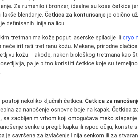
enje. Za rumenilo i bronzer, idealne su kose četkice 
 i lakše blendanje.
Četkica za konturisanje
je obično uži
definisanih linija na licu.
škim tretmanima kože poput laserske epilacije ili
cryo 
je neće iritirati tretiranu kožu. Mekane, prirodne dlačice
setljivu kožu. Takođe, nakon biološkog tretmana kao š
 osetljivija, pa je bitno koristiti četkice koje su temelj
.
postoji nekoliko ključnih četkica.
Četkica za nanošenj
 idealna za nanošenje osnovne boje na kapak.
Četkica z
a, sa zaobljenim vrhom koji omogućava meko stapanje b
anošenje senke u pregib kapka ili ispod očiju, koriste 
ca
je savršena za izvlačenje linija senkom ili za stvar