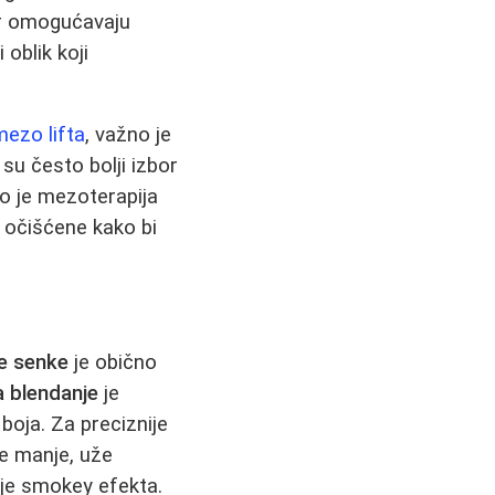
jer omogućavaju
 oblik koji
mezo lifta
, važno je
 su često bolji izbor
to je mezoterapija
no očišćene kako bi
e senke
je obično
a blendanje
je
oja. Za preciznije
se manje, uže
anje smokey efekta.