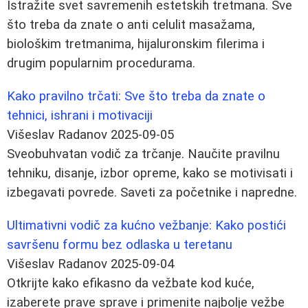
Istražite svet savremenih estetskih tretmana. Sve
što treba da znate o anti celulit masažama,
biološkim tretmanima, hijaluronskim filerima i
drugim popularnim procedurama.
Kako pravilno trčati: Sve što treba da znate o
tehnici, ishrani i motivaciji
Višeslav Radanov
2025-09-05
Sveobuhvatan vodič za trčanje. Naučite pravilnu
tehniku, disanje, izbor opreme, kako se motivisati i
izbegavati povrede. Saveti za početnike i napredne.
Ultimativni vodič za kućno vežbanje: Kako postići
savršenu formu bez odlaska u teretanu
Višeslav Radanov
2025-09-04
Otkrijte kako efikasno da vežbate kod kuće,
izaberete prave sprave i primenite najbolje vežbe