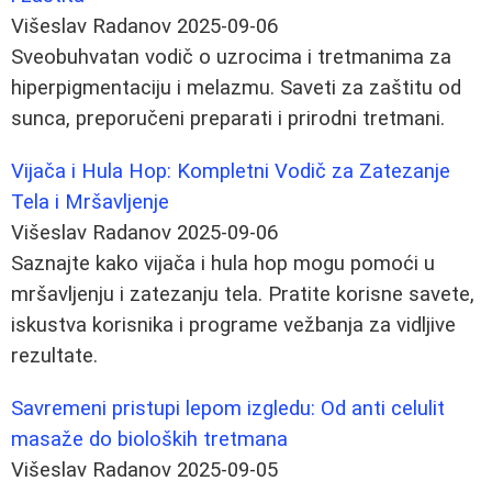
Višeslav Radanov
2025-09-06
Sveobuhvatan vodič o uzrocima i tretmanima za
hiperpigmentaciju i melazmu. Saveti za zaštitu od
sunca, preporučeni preparati i prirodni tretmani.
Vijača i Hula Hop: Kompletni Vodič za Zatezanje
Tela i Mršavljenje
Višeslav Radanov
2025-09-06
Saznajte kako vijača i hula hop mogu pomoći u
mršavljenju i zatezanju tela. Pratite korisne savete,
iskustva korisnika i programe vežbanja za vidljive
rezultate.
Savremeni pristupi lepom izgledu: Od anti celulit
masaže do bioloških tretmana
Višeslav Radanov
2025-09-05