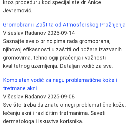
kroz proceduru kod specijaliste dr Anice
Jevremović.
Gromobrani i Zaštita od Atmosferskog Pražnjenja
Višeslav Radanov
2025-09-14
Saznajte sve o principima rada gromobrana,
njihovoj efikasnosti u zaštiti od požara izazvanih
gromovima, tehnologiji praćenja i važnosti
kvalitetnog uzemljenja. Detaljan vodič za sve.
Kompletan vodič za negu problematične kože i
tretmane akni
Višeslav Radanov
2025-09-08
Sve što treba da znate o negi problematične kože,
lečenju akni i različitim tretmanima. Saveti
dermatologa i iskustva korisnika.