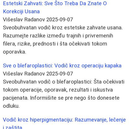
Estetski Zahvati: Sve Što Treba Da Znate O
Korekciji Usana
Višeslav Radanov
2025-09-07
Sveobuhvatan vodič kroz estetske zahvate usana.
Razumejte razlike između trajnih i privremenih
filera, rizike, prednosti i šta očekivati tokom
oporavka.
Sve o blefaroplastici: Vodič kroz operaciju kapaka
Višeslav Radanov
2025-09-07
Sveobuhvatan vodič o blefaroplastici: Šta očekivati
tokom operacije, oporavak, rezultati i iskustva
pacijenata. Informišite se pre nego što donesete
odluku.
Vodič kroz hiperpigmentaciju: Razumevanje, lečenje
i zaštita