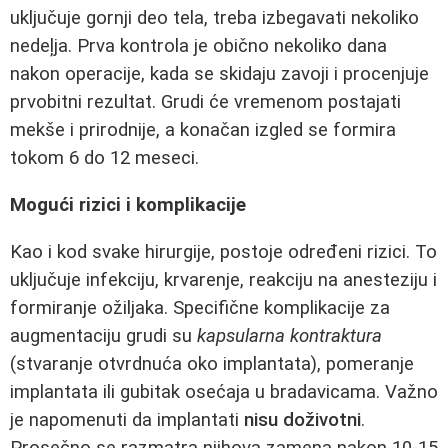
uključuje gornji deo tela, treba izbegavati nekoliko
nedeļja. Prva kontrola je obično nekoliko dana
nakon operacije, kada se skidaju zavoji i procenjuje
prvobitni rezultat. Grudi će vremenom postajati
mekše i prirodnije, a konačan izgled se formira
tokom 6 do 12 meseci.
Mogući rizici i komplikacije
Kao i kod svake hirurgije, postoje određeni rizici. To
uključuje infekciju, krvarenje, reakciju na anesteziju i
formiranje ožiljaka. Specifične komplikacije za
augmentaciju grudi su
kapsularna kontraktura
(stvaranje otvrdnuća oko implantata), pomeranje
implantata ili gubitak osećaja u bradavicama. Važno
je napomenuti da implantati
nisu doživotni
.
Prosečno se razmatra njihova zamena nakon 10-15