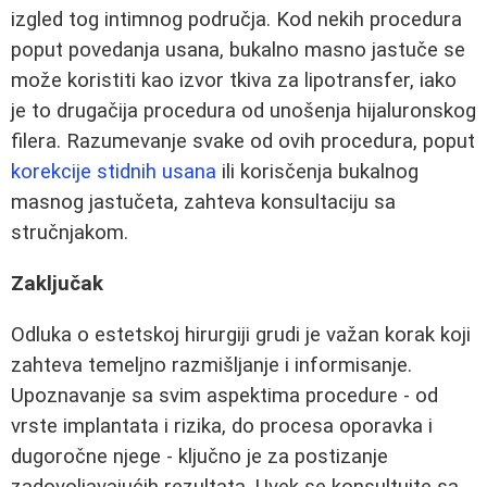
izgled tog intimnog područja. Kod nekih procedura
poput povedanja usana, bukalno masno jastuče se
može koristiti kao izvor tkiva za lipotransfer, iako
je to drugačija procedura od unošenja hijaluronskog
filera. Razumevanje svake od ovih procedura, poput
korekcije stidnih usana
ili korisčenja bukalnog
masnog jastučeta, zahteva konsultaciju sa
stručnjakom.
Zaključak
Odluka o estetskoj hirurgiji grudi je važan korak koji
zahteva temeljno razmišljanje i informisanje.
Upoznavanje sa svim aspektima procedure - od
vrste implantata i rizika, do procesa oporavka i
dugoročne njege - ključno je za postizanje
zadovoljavajućih rezultata. Uvek se konsultujte sa