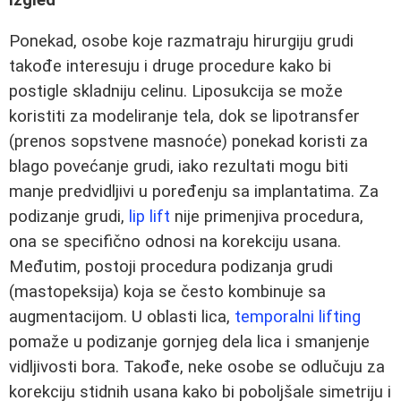
Ponekad, osobe koje razmatraju hirurgiju grudi
takođe interesuju i druge procedure kako bi
postigle skladniju celinu. Liposukcija se može
koristiti za modeliranje tela, dok se lipotransfer
(prenos sopstvene masnoće) ponekad koristi za
blago povećanje grudi, iako rezultati mogu biti
manje predvidljivi u poređenju sa implantatima. Za
podizanje grudi,
lip lift
nije primenjiva procedura,
ona se specifično odnosi na korekciju usana.
Međutim, postoji procedura podizanja grudi
(mastopeksija) koja se često kombinuje sa
augmentacijom. U oblasti lica,
temporalni lifting
pomaže u podizanje gornjeg dela lica i smanjenje
vidljivosti bora. Takođe, neke osobe se odlučuju za
korekciju stidnih usana kako bi poboljšale simetriju i