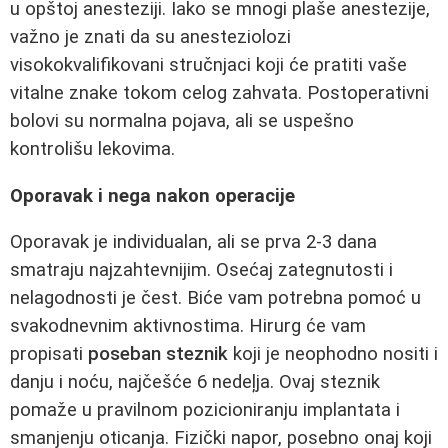
u opštoj anesteziji. Iako se mnogi plaše anestezije,
važno je znati da su anesteziolozi
visokokvalifikovani stručnjaci koji će pratiti vaše
vitalne znake tokom celog zahvata. Postoperativni
bolovi su normalna pojava, ali se uspešno
kontrolišu lekovima.
Oporavak i nega nakon operacije
Oporavak je individualan, ali se prva 2-3 dana
smatraju najzahtevnijim. Osećaj zategnutosti i
nelagodnosti je čest. Biće vam potrebna pomoć u
svakodnevnim aktivnostima. Hirurg će vam
propisati
poseban steznik
koji je neophodno nositi i
danju i noću, najčešće 6 nedeļja. Ovaj steznik
pomaže u pravilnom pozicioniranju implantata i
smanjenju oticanja. Fizički napor, posebno onaj koji