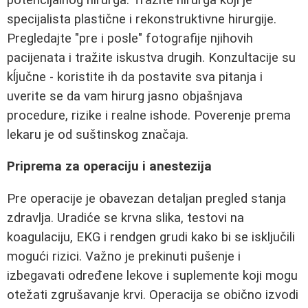
specijalista plastične i rekonstruktivne hirurgije.
Pregledajte "pre i posle" fotografije njihovih
pacijenata i tražite iskustva drugih. Konzultacije su
kĺjučne - koristite ih da postavite sva pitanja i
uverite se da vam hirurg jasno objašnjava
procedure, rizike i realne ishode. Poverenje prema
lekaru je od suštinskog značaja.
Priprema za operaciju i anestezija
Pre operacije je obavezan detaljan pregled stanja
zdravlja. Uradiće se krvna slika, testovi na
koagulaciju, EKG i rendgen grudi kako bi se isključili
mogući rizici. Važno je prekinuti pušenje i
izbegavati određene lekove i suplemente koji mogu
otežati zgrušavanje krvi. Operacija se obično izvodi