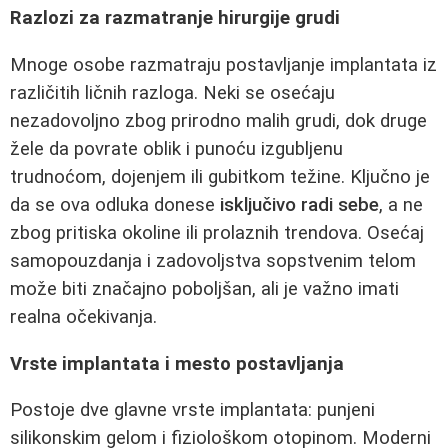
Razlozi za razmatranje hirurgije grudi
Mnoge osobe razmatraju postavljanje implantata iz
različitih ličnih razloga. Neki se osećaju
nezadovoljno zbog prirodno malih grudi, dok druge
žele da povrate oblik i punoću izgubljenu
trudnoćom, dojenjem ili gubitkom težine. Ključno je
da se ova odluka donese
isključivo radi sebe
, a ne
zbog pritiska okoline ili prolaznih trendova. Osećaj
samopouzdanja i zadovoljstva sopstvenim telom
može biti značajno poboljšan, ali je važno imati
realna očekivanja.
Vrste implantata i mesto postavljanja
Postoje dve glavne vrste implantata: punjeni
silikonskim gelom i fiziološkom otopinom. Moderni