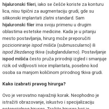
hijaluronski fileri
, iako se češće koriste za konturu
lica, nisu tipični za augmentaciju grudi, gde su
silikonski implantati zlatni standard. Sam
hijaluronski filer
ima svoju primenu u drugim
oblastima estetske medicine. Kada je u pitanju
mesto postavljanja, hirurg može preporučiti
pozicioniranje
ispod mišića
(submuscularno) ili
ispod žlezdanog tkiva
(subglandularno). Postavljanje
ispod mišića
često pruža prirodniji izgled i smanjuje
rizik od vidljivosti ivice implantata, posebno kod
osoba sa manjom količinom prirodnog tkiva grudi.
Kako izabrati pravog hirurga?
Ovo je verovatno najvažniji korak. Neophodno je
istražiti obrazovanje, iskustvo i specijalizaciju
potencijalnog hirurga. Tražite hirurga koji je