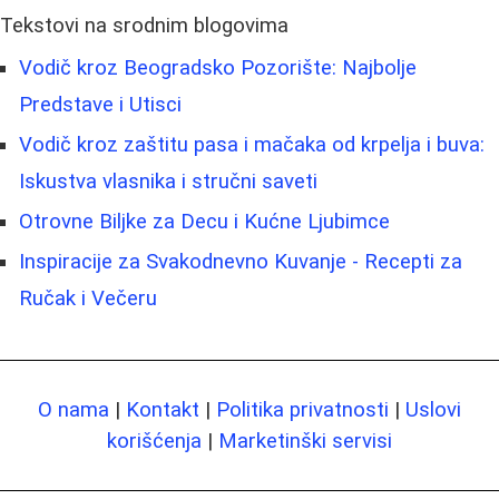
Tekstovi na srodnim blogovima
Vodič kroz Beogradsko Pozorište: Najbolje
Predstave i Utisci
Vodič kroz zaštitu pasa i mačaka od krpelja i buva:
Iskustva vlasnika i stručni saveti
Otrovne Biljke za Decu i Kućne Ljubimce
Inspiracije za Svakodnevno Kuvanje - Recepti za
Ručak i Večeru
O nama
|
Kontakt
|
Politika privatnosti
|
Uslovi
korišćenja
|
Marketinški servisi