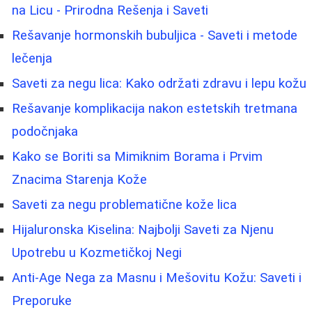
na Licu - Prirodna Rešenja i Saveti
Rešavanje hormonskih bubuljica - Saveti i metode
lečenja
Saveti za negu lica: Kako održati zdravu i lepu kožu
Rešavanje komplikacija nakon estetskih tretmana
podočnjaka
Kako se Boriti sa Mimiknim Borama i Prvim
Znacima Starenja Kože
Saveti za negu problematične kože lica
Hijaluronska Kiselina: Najbolji Saveti za Njenu
Upotrebu u Kozmetičkoj Negi
Anti-Age Nega za Masnu i Mešovitu Kožu: Saveti i
Preporuke