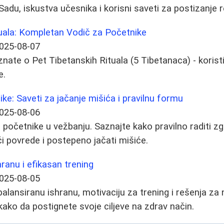
du, iskustva učesnika i korisni saveti za postizanje r
tuala: Kompletan Vodič za Početnike
025-08-07
nate o Pet Tibetanskih Rituala (5 Tibetanaca) - koristi
e.
ke: Saveti za jačanje mišića i pravilnu formu
025-08-06
početnike u vežbanju. Saznajte kako pravilno raditi zg
ći povrede i postepeno jačati mišiće.
ranu i efikasan trening
025-08-05
 balansiranu ishranu, motivaciju za trening i rešenja z
kako da postignete svoje ciljeve na zdrav način.