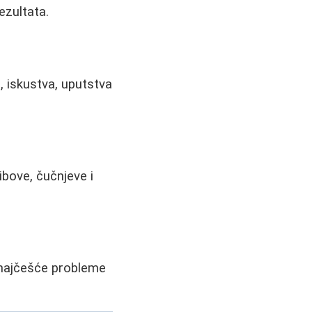
ezultata.
, iskustva, uputstva
ibove, čučnjeve i
a najčešće probleme