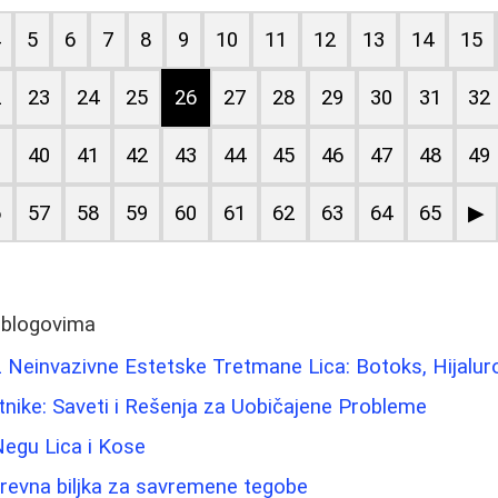
4
5
6
7
8
9
10
11
12
13
14
15
2
23
24
25
26
27
28
29
30
31
32
9
40
41
42
43
44
45
46
47
48
49
6
57
58
59
60
61
62
63
64
65
▶
 blogovima
 Neinvazivne Estetske Tretmane Lica: Botoks, Hijaluro
tnike: Saveti i Rešenja za Uobičajene Probleme
Negu Lica i Kose
Drevna biljka za savremene tegobe