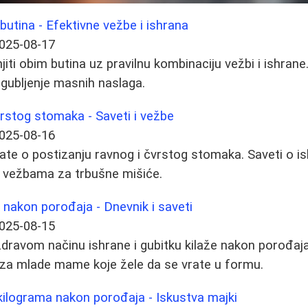
butina - Efektivne vežbe i ishrana
025-08-17
iti obim butina uz pravilnu kombinaciju vežbi i ishrane
 gubljenje masnih naslaga.
rstog stomaka - Saveti i vežbe
025-08-16
ate o postizanju ravnog i čvrstog stomaka. Saveti o is
m vežbama za trbušne mišiće.
 nakon porođaja - Dnevnik i saveti
025-08-15
 zdravom načinu ishrane i gubitku kilaže nakon porođaja
a za mlade mame koje žele da se vrate u formu.
 kilograma nakon porođaja - Iskustva majki