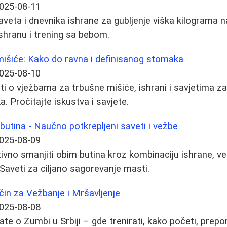
025-08-11
aveta i dnevnika ishrane za gubljenje viška kilograma 
shranu i trening sa bebom.
mišiće: Kako do ravna i definisanog stomaka
025-08-10
ti o vježbama za trbušne mišiće, ishrani i savjetima za
. Pročitajte iskustva i savjete.
butina - Naučno potkrepljeni saveti i vežbe
025-08-09
ivno smanjiti obim butina kroz kombinaciju ishrane, ve
aveti za ciljano sagorevanje masti.
in za Vežbanje i Mršavljenje
025-08-08
ate o Zumbi u Srbiji – gde trenirati, kako početi, prep