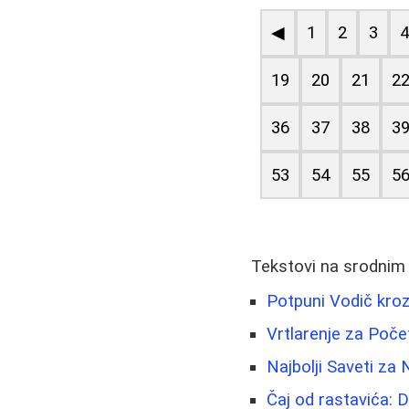
◀
1
2
3
19
20
21
2
36
37
38
3
53
54
55
5
Tekstovi na srodnim
Potpuni Vodič kroz
Vrtlarenje za Poče
Najbolji Saveti za 
Čaj od rastavića: 