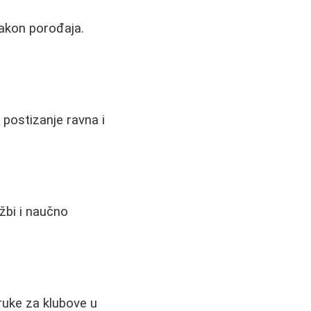
nakon porođaja.
 postizanje ravna i
žbi i naučno
oruke za klubove u