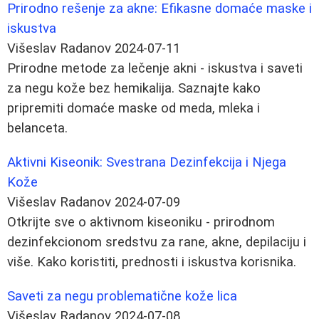
Prirodno rešenje za akne: Efikasne domaće maske i
iskustva
Višeslav Radanov
2024-07-11
Prirodne metode za lečenje akni - iskustva i saveti
za negu kože bez hemikalija. Saznajte kako
pripremiti domaće maske od meda, mleka i
belanceta.
Aktivni Kiseonik: Svestrana Dezinfekcija i Njega
Kože
Višeslav Radanov
2024-07-09
Otkrijte sve o aktivnom kiseoniku - prirodnom
dezinfekcionom sredstvu za rane, akne, depilaciju i
više. Kako koristiti, prednosti i iskustva korisnika.
Saveti za negu problematične kože lica
Višeslav Radanov
2024-07-08