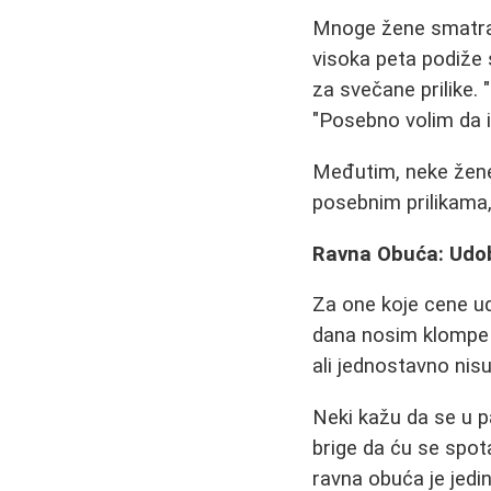
Mnoge žene smatraju
visoka peta podiže 
za svečane prilike. 
"Posebno volim da 
Međutim, neke žene
posebnim prilikama,
Ravna Obuća: Udo
Za one koje cene ud
dana nosim klompe je
ali jednostavno nis
Neki kažu da se u p
brige da ću se spot
ravna obuća je jedin