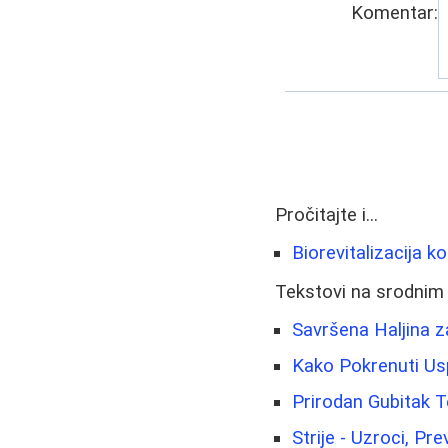
Komentar:
Pročitajte i...
Biorevitalizacija k
Tekstovi na srodnim
Savršena Haljina za
Kako Pokrenuti Uspe
Prirodan Gubitak T
Strije - Uzroci, Pr