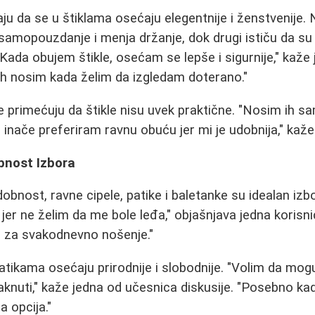
 da se u štiklama osećaju elegentnije i ženstvenije. 
samopouzdanje i menja držanje, dok drugi ističu da su
"Kada obujem štikle, osećam se lepše i sigurnije," kaže 
ih nosim kada želim da izgledam doterano."
 primećuju da štikle nisu uvek praktične. "Nosim ih 
 inače preferiram ravnu obuću jer mi je udobnija," kaže
bnost Izbora
obnost, ravne cipele, patike i baletanke su idealan iz
r ne želim da me bole leđa," objašnjava jedna korisnica
u za svakodnevno nošenje."
atikama osećaju prirodnije i slobodnije. "Volim da mo
aknuti," kaže jedna od učesnica diskusije. "Posebno k
a opcija."