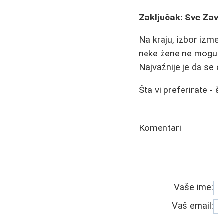
Zaključak: Sve Zav
Na kraju, izbor izme
neke žene ne mogu z
Najvažnije je da se
Šta vi preferirate - 
Komentari
Vaše ime:
Vaš email: