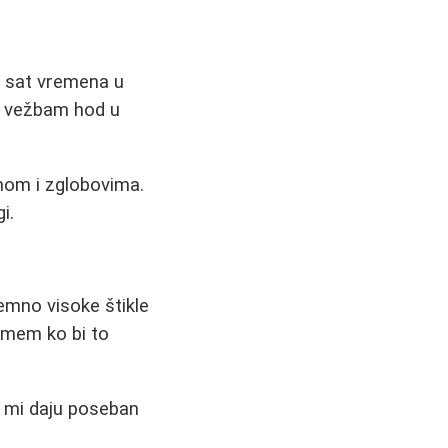
e sat vremena u
da vežbam hod u
mom i zglobovima.
i.
remno visoke štikle
umem ko bi to
e mi daju poseban