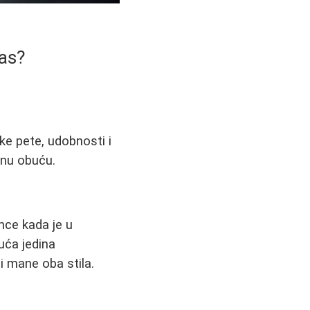
Vas?
oke pete, udobnosti i
vnu obuću.
nce kada je u
uća jedina
i mane oba stila.