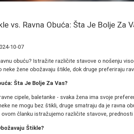
kle vs. Ravna Obuća: Šta Je Bolje Za 
024-10-07
ili ravnu obuću? Istražite različite stavove o nošenju vis
to neke žene obožavaju štikle, dok druge preferiraju ra
buća: Šta Je Bolje Za Vas?
 ravne cipele, baletanke - svaka žena ima svoje prefere
neke ne mogu bez štikli, druge smatraju da je ravna ob
 U ovom članku istražujemo različite stavove, prednosti 
božavaju Štikle?