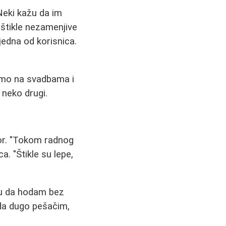
Neki kažu da im
 štikle nezamenjive
jedna od korisnica.
samo na svadbama i
 neko drugi.
bor. "Tokom radnog
. "Štikle su lepe,
gu da hodam bez
ada dugo pešačim,