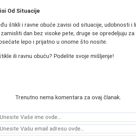
isi Od Situacije
đu štikli i ravne obuće zavisi od situacije, udobnosti i l
amisliti dan bez visoke pete, druge se opredeljuju za 
 osećate lepo i prijatno u onome što nosite.
štikle ili ravnu obuću? Podelite svoje mišljenje!
Trenutno nema komentara za ovaj članak.