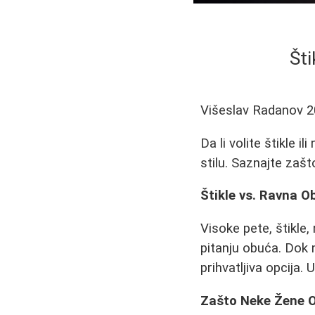
Šti
Višeslav Radanov
2
Da li volite štikle 
stilu. Saznajte zaš
Štikle vs. Ravna O
Visoke pete, štikle,
pitanju obuća. Dok 
prihvatljiva opcija.
Zašto Neke Žene O