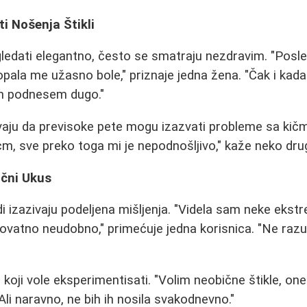
i Nošenja Štikli
gledati elegantno, često se smatraju nezdravim. "Posl
pala me užasno bole," priznaje jedna žena. "Čak i ka
ih podnesem dugo."
vaju da previsoke pete mogu izazvati probleme sa kič
cm, sve preko toga mi je nepodnošljivo," kaže neko drug
ični Ukus
i izazivaju podeljena mišljenja. "Videla sam neke ekst
rovatno neudobno," primećuje jedna korisnica. "Ne raz
 koji vole eksperimentisati. "Volim neobične štikle, on
Ali naravno, ne bih ih nosila svakodnevno."