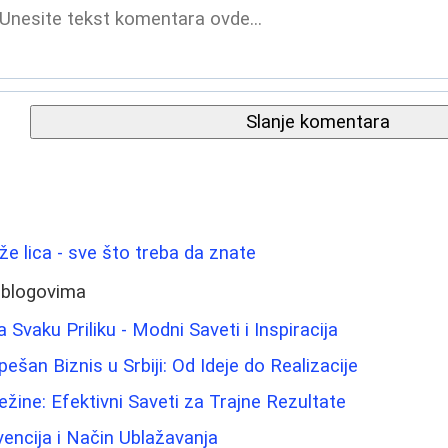
Slanje komentara
ože lica - sve što treba da znate
 blogovima
 Svaku Priliku - Modni Saveti i Inspiracija
šan Biznis u Srbiji: Od Ideje do Realizacije
ežine: Efektivni Saveti za Trajne Rezultate
evencija i Način Ublažavanja