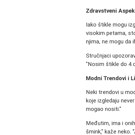
Zdravstveni Aspekt
Iako štikle mogu iz
visokim petama, sto
njima, ne mogu da 
Stručnjaci upozora
"Nosim štikle do 4 
Modni Trendovi i L
Neki trendovi u mod
koje izgledaju neve
mogao nositi."
Međutim, ima i onih
šmink," kaže neko. "