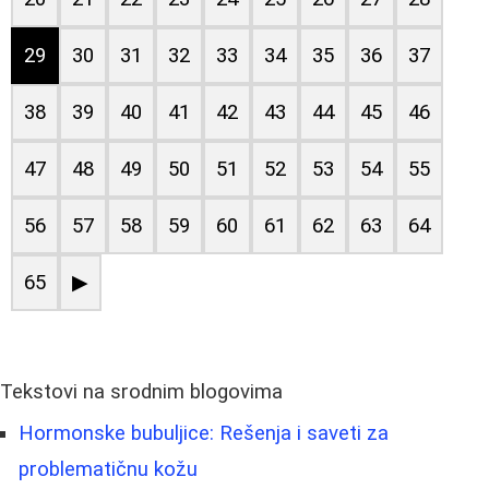
29
30
31
32
33
34
35
36
37
38
39
40
41
42
43
44
45
46
47
48
49
50
51
52
53
54
55
56
57
58
59
60
61
62
63
64
65
▶
Tekstovi na srodnim blogovima
Hormonske bubuljice: Rešenja i saveti za
problematičnu kožu