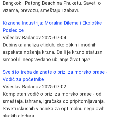
Bangkok i Patong Beach na Phuketu. Saveti o
vizama, prevozu, smeštaju i zabavi.
Krznena Industrija: Moralna Dilema i Ekološke
Posledice
Višeslav Radanov
2025-07-04
Dubinska analiza etičkih, ekoloških i modnih
aspekata nošenja krzna. Da li je krzno statusni
simbol ili neopravdano ubijanje životinja?
Sve što treba da znate o brizi za morsko prase -
Vodič za početnike
Višeslav Radanov
2025-07-02
Kompletan vodič o brizi za morsko prase - od
smeštaja, ishrane, igračaka do pripitomljavanja.
Saveti iskusnih vlasnika za optimalnu negu ovih
slatkih glodara.