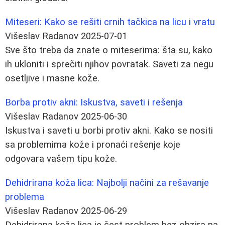
Miteseri: Kako se rešiti crnih tačkica na licu i vratu
Višeslav Radanov
2025-07-01
Sve što treba da znate o miteserima: šta su, kako
ih ukloniti i sprečiti njihov povratak. Saveti za negu
osetljive i masne kože.
Borba protiv akni: Iskustva, saveti i rešenja
Višeslav Radanov
2025-06-30
Iskustva i saveti u borbi protiv akni. Kako se nositi
sa problemima kože i pronaći rešenje koje
odgovara vašem tipu kože.
Dehidrirana koža lica: Najbolji načini za rešavanje
problema
Višeslav Radanov
2025-06-29
Dehidrirana koža lica je čest problem bez obzira na