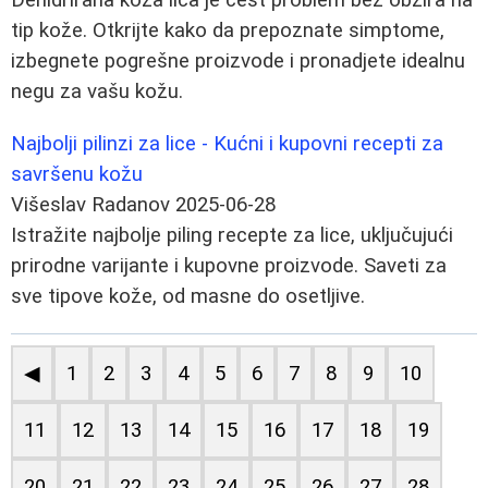
tip kože. Otkrijte kako da prepoznate simptome,
izbegnete pogrešne proizvode i pronadjete idealnu
negu za vašu kožu.
Najbolji pilinzi za lice - Kućni i kupovni recepti za
savršenu kožu
Višeslav Radanov
2025-06-28
Istražite najbolje piling recepte za lice, uključujući
prirodne varijante i kupovne proizvode. Saveti za
sve tipove kože, od masne do osetljive.
◀
1
2
3
4
5
6
7
8
9
10
11
12
13
14
15
16
17
18
19
20
21
22
23
24
25
26
27
28