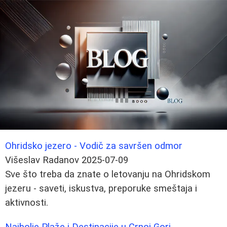
Ohridsko jezero - Vodič za savršen odmor
Višeslav Radanov
2025-07-09
Sve što treba da znate o letovanju na Ohridskom
jezeru - saveti, iskustva, preporuke smeštaja i
aktivnosti.
Najbolje Plaže i Destinacije u Crnoj Gori