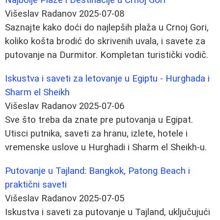
Višeslav Radanov
2025-07-08
Saznajte kako doći do najlepših plaža u Crnoj Gori,
koliko košta brodić do skrivenih uvala, i savete za
putovanje na Durmitor. Kompletan turistički vodič.
Iskustva i saveti za letovanje u Egiptu - Hurghada i
Sharm el Sheikh
Višeslav Radanov
2025-07-06
Sve što treba da znate pre putovanja u Egipat.
Utisci putnika, saveti za hranu, izlete, hotele i
vremenske uslove u Hurghadi i Sharm el Sheikh-u.
Putovanje u Tajland: Bangkok, Patong Beach i
praktični saveti
Višeslav Radanov
2025-07-05
Iskustva i saveti za putovanje u Tajland, uključujući