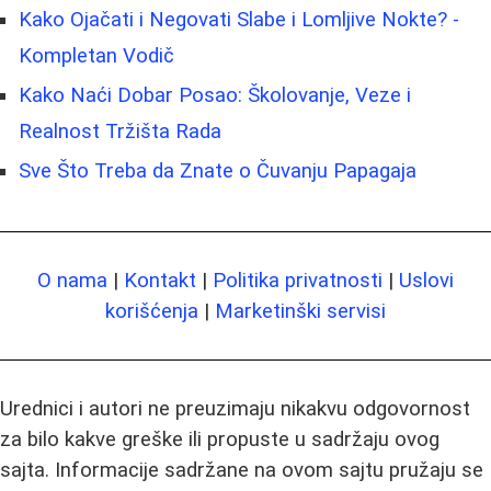
Kako Ojačati i Negovati Slabe i Lomljive Nokte? -
Kompletan Vodič
Kako Naći Dobar Posao: Školovanje, Veze i
Realnost Tržišta Rada
Sve Što Treba da Znate o Čuvanju Papagaja
O nama
|
Kontakt
|
Politika privatnosti
|
Uslovi
korišćenja
|
Marketinški servisi
Urednici i autori ne preuzimaju nikakvu odgovornost
za bilo kakve greške ili propuste u sadržaju ovog
sajta. Informacije sadržane na ovom sajtu pružaju se