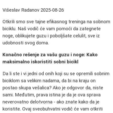
Višeslav Radanov
2025-08-26
Otkrili smo sve tajne efikasnog treninga na sobnom
biciklu. Naš vodič će vam pomoći da zategnete
noge, oblikujete guzu i poboljšate celulit, sve iz
udobnosti svog doma.
Konačno rešenje za vašu guzu i noge: Kako
maksimalno iskoristiti sobni bicikl
Da li ste i vi jedni od onih koji su se opremili sobnim
biciklom sa velikim nadama, da bi na kraju on
postao skupa vešalica? Ako je odgovor da, niste
sami. Međutim, prava istina je da je ova sprava
neverovatno delotvorna - ako znate kako da je
koristite. Ovaj sveobuhvatni vodič će vam otkriti