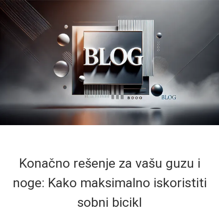
Konačno rešenje za vašu guzu i
noge: Kako maksimalno iskoristiti
sobni bicikl