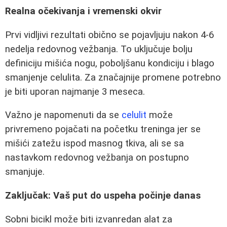
Realna očekivanja i vremenski okvir
Prvi vidljivi rezultati obično se pojavljuju nakon 4-6
nedelja redovnog vežbanja. To uključuje bolju
definiciju mišića nogu, poboljšanu kondiciju i blago
smanjenje celulita. Za značajnije promene potrebno
je biti uporan najmanje 3 meseca.
Važno je napomenuti da se
celulit
može
privremeno pojačati na početku treninga jer se
mišići zatežu ispod masnog tkiva, ali se sa
nastavkom redovnog vežbanja on postupno
smanjuje.
Zaključak: Vaš put do uspeha počinje danas
Sobni bicikl može biti izvanredan alat za