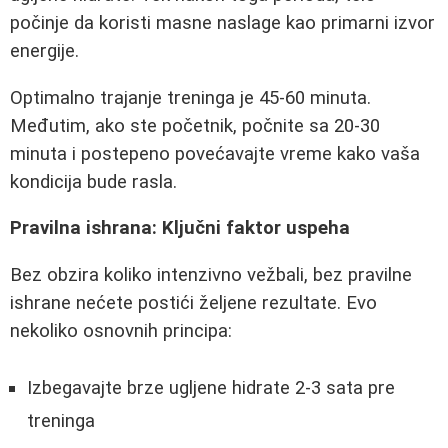
počinje da koristi masne naslage kao primarni izvor
energije.
Optimalno trajanje treninga je 45-60 minuta.
Međutim, ako ste početnik, počnite sa 20-30
minuta i postepeno povećavajte vreme kako vaša
kondicija bude rasla.
Pravilna ishrana: Ključni faktor uspeha
Bez obzira koliko intenzivno vežbali, bez pravilne
ishrane nećete postići željene rezultate. Evo
nekoliko osnovnih principa:
Izbegavajte brze ugljene hidrate 2-3 sata pre
treninga