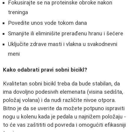
Fokusirajte se na proteinske obroke nakon
treninga
Povedite unos vode tokom dana
Smanjite ili eliminišite prerađenu hranu i šećere
Uključite zdrave masti i vlakna u svakodnevni
meni
Kako odabrati pravi sobni bicikl?
Kvalitetan sobni bicikl treba da bude stabilan, da
ima dovoljno podesivih elemenata (visina sedišta,
položaj volana) i da nudi različite nivoe otpora.
Bitno je da se uverite da možete potpuno ispraviti
nogu u kolenu kada je pedala u najnižem položaju -
to će vas zaštititi od povreda i omogućiti efikasniji