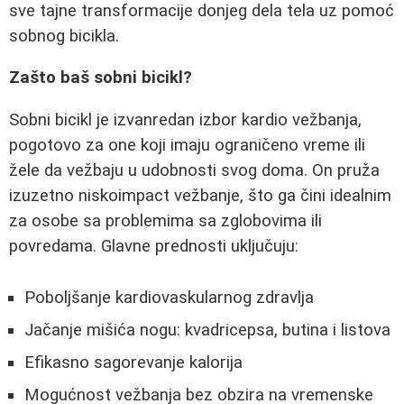
sve tajne transformacije donjeg dela tela uz pomoć
sobnog bicikla.
Zašto baš sobni bicikl?
Sobni bicikl je izvanredan izbor kardio vežbanja,
pogotovo za one koji imaju ograničeno vreme ili
žele da vežbaju u udobnosti svog doma. On pruža
izuzetno niskoimpact vežbanje, što ga čini idealnim
za osobe sa problemima sa zglobovima ili
povredama. Glavne prednosti uključuju:
Poboljšanje kardiovaskularnog zdravlja
Jačanje mišića nogu: kvadricepsa, butina i listova
Efikasno sagorevanje kalorija
Mogućnost vežbanja bez obzira na vremenske