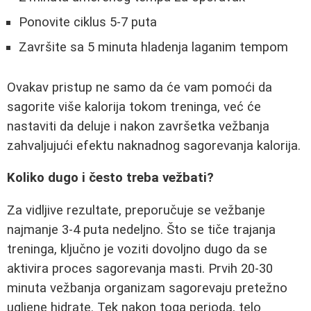
Ponovite ciklus 5-7 puta
Završite sa 5 minuta hladenja laganim tempom
Ovakav pristup ne samo da će vam pomoći da
sagorite više kalorija tokom treninga, već će
nastaviti da deluje i nakon završetka vežbanja
zahvaljujući efektu naknadnog sagorevanja kalorija.
Koliko dugo i često treba vežbati?
Za vidljive rezultate, preporučuje se vežbanje
najmanje 3-4 puta nedeljno. Što se tiče trajanja
treninga, ključno je voziti dovoljno dugo da se
aktivira proces sagorevanja masti. Prvih 20-30
minuta vežbanja organizam sagorevaju pretežno
ugljene hidrate. Tek nakon toga perioda, telo