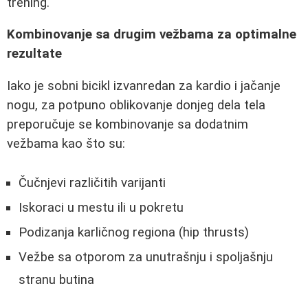
trening.
Kombinovanje sa drugim vežbama za optimalne
rezultate
Iako je sobni bicikl izvanredan za kardio i jačanje
nogu, za potpuno oblikovanje donjeg dela tela
preporučuje se kombinovanje sa dodatnim
vežbama kao što su:
Čučnjevi različitih varijanti
Iskoraci u mestu ili u pokretu
Podizanja karličnog regiona (hip thrusts)
Vežbe sa otporom za unutrašnju i spoljašnju
stranu butina