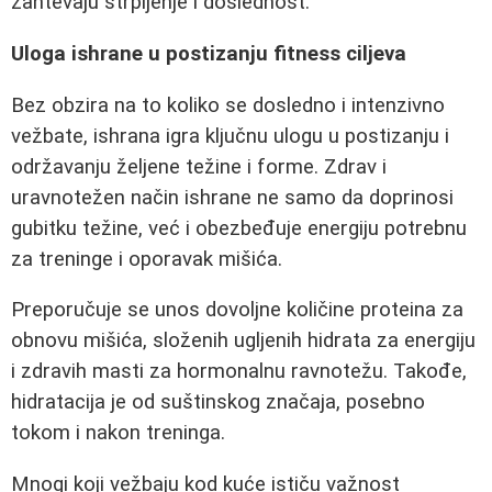
zahtevaju strpljenje i doslednost.
Uloga ishrane u postizanju fitness ciljeva
Bez obzira na to koliko se dosledno i intenzivno
vežbate, ishrana igra ključnu ulogu u postizanju i
održavanju željene težine i forme. Zdrav i
uravnotežen način ishrane ne samo da doprinosi
gubitku težine, već i obezbeđuje energiju potrebnu
za treninge i oporavak mišića.
Preporučuje se unos dovoljne količine proteina za
obnovu mišića, složenih ugljenih hidrata za energiju
i zdravih masti za hormonalnu ravnotežu. Takođe,
hidratacija je od suštinskog značaja, posebno
tokom i nakon treninga.
Mnogi koji vežbaju kod kuće ističu važnost