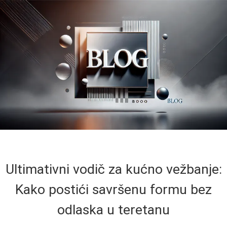
Ultimativni vodič za kućno vežbanje:
Kako postići savršenu formu bez
odlaska u teretanu