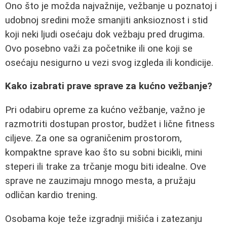
Ono što je možda najvažnije, vežbanje u poznatoj i
udobnoj sredini može smanjiti anksioznost i stid
koji neki ljudi osećaju dok vežbaju pred drugima.
Ovo posebno važi za početnike ili one koji se
osećaju nesigurno u vezi svog izgleda ili kondicije.
Kako izabrati prave sprave za kućno vežbanje?
Pri odabiru opreme za kućno vežbanje, važno je
razmotriti dostupan prostor, budžet i lične fitness
ciljeve. Za one sa ograničenim prostorom,
kompaktne sprave kao što su sobni bicikli, mini
steperi ili trake za trčanje mogu biti idealne. Ove
sprave ne zauzimaju mnogo mesta, a pružaju
odličan kardio trening.
Osobama koje teže izgradnji mišića i zatezanju