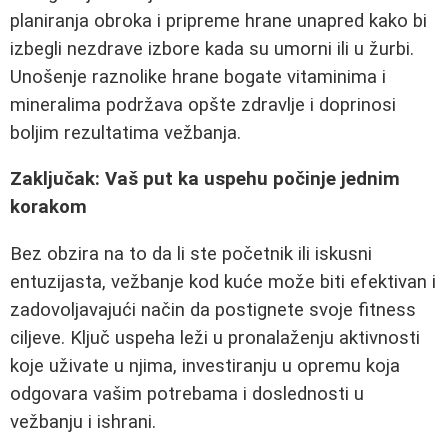
planiranja obroka i pripreme hrane unapred kako bi
izbegli nezdrave izbore kada su umorni ili u žurbi.
Unošenje raznolike hrane bogate vitaminima i
mineralima podržava opšte zdravlje i doprinosi
boljim rezultatima vežbanja.
Zaključak: Vaš put ka uspehu počinje jednim
korakom
Bez obzira na to da li ste početnik ili iskusni
entuzijasta, vežbanje kod kuće može biti efektivan i
zadovoljavajući način da postignete svoje fitness
ciljeve. Ključ uspeha leži u pronalaženju aktivnosti
koje uživate u njima, investiranju u opremu koja
odgovara vašim potrebama i doslednosti u
vežbanju i ishrani.