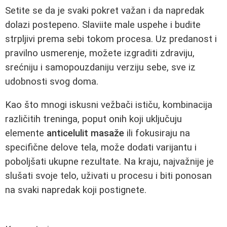
Setite se da je svaki pokret važan i da napredak
dolazi postepeno. Slaviite male uspehe i budite
strpljivi prema sebi tokom procesa. Uz predanost i
pravilno usmerenje, možete izgraditi zdraviju,
srećniju i samopouzdaniju verziju sebe, sve iz
udobnosti svog doma.
Kao što mnogi iskusni vežbači ističu, kombinacija
različitih treninga, poput onih koji uključuju
elemente
anticelulit masaže
ili fokusiraju na
specifične delove tela, može dodati varijantu i
poboljšati ukupne rezultate. Na kraju, najvažnije je
slušati svoje telo, uživati u procesu i biti ponosan
na svaki napredak koji postignete.