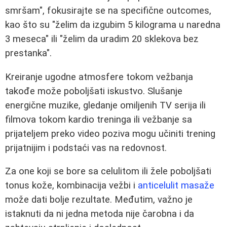
smršam", fokusirajte se na specifične outcomes,
kao što su "želim da izgubim 5 kilograma u naredna
3 meseca" ili "želim da uradim 20 sklekova bez
prestanka".
Kreiranje ugodne atmosfere tokom vežbanja
takođe može poboljšati iskustvo. Slušanje
energične muzike, gledanje omiljenih TV serija ili
filmova tokom kardio treninga ili vežbanje sa
prijateljem preko video poziva mogu učiniti trening
prijatnijim i podstaći vas na redovnost.
Za one koji se bore sa celulitom ili žele poboljšati
tonus kože, kombinacija vežbi i
anticelulit masaže
može dati bolje rezultate. Međutim, važno je
istaknuti da ni jedna metoda nije čarobna i da