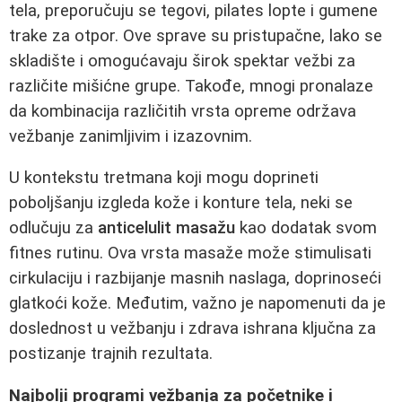
tela, preporučuju se tegovi, pilates lopte i gumene
trake za otpor. Ove sprave su pristupačne, lako se
skladište i omogućavaju širok spektar vežbi za
različite mišićne grupe. Takođe, mnogi pronalaze
da kombinacija različitih vrsta opreme održava
vežbanje zanimljivim i izazovnim.
U kontekstu tretmana koji mogu doprineti
poboljšanju izgleda kože i konture tela, neki se
odlučuju za
anticelulit masažu
kao dodatak svom
fitnes rutinu. Ova vrsta masaže može stimulisati
cirkulaciju i razbijanje masnih naslaga, doprinoseći
glatkoći kože. Međutim, važno je napomenuti da je
doslednost u vežbanju i zdrava ishrana ključna za
postizanje trajnih rezultata.
Najbolji programi vežbanja za početnike i