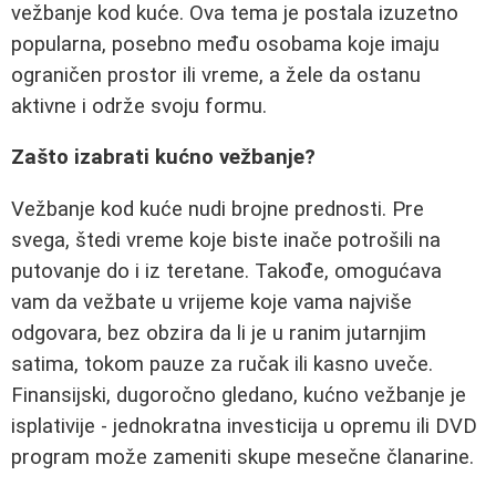
vežbanje kod kuće. Ova tema je postala izuzetno
popularna, posebno među osobama koje imaju
ograničen prostor ili vreme, a žele da ostanu
aktivne i održe svoju formu.
Zašto izabrati kućno vežbanje?
Vežbanje kod kuće nudi brojne prednosti. Pre
svega, štedi vreme koje biste inače potrošili na
putovanje do i iz teretane. Takođe, omogućava
vam da vežbate u vrijeme koje vama najviše
odgovara, bez obzira da li je u ranim jutarnjim
satima, tokom pauze za ručak ili kasno uveče.
Finansijski, dugoročno gledano, kućno vežbanje je
isplativije - jednokratna investicija u opremu ili DVD
program može zameniti skupe mesečne članarine.