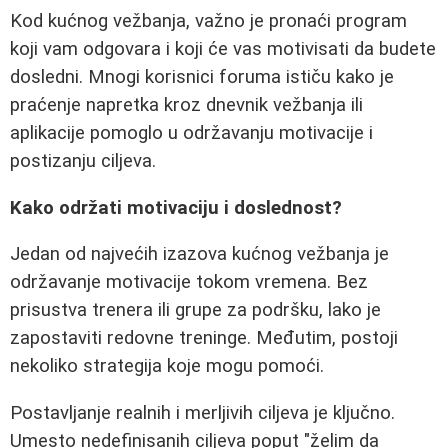
Kod kućnog vežbanja, važno je pronaći program
koji vam odgovara i koji će vas motivisati da budete
dosledni. Mnogi korisnici foruma ističu kako je
praćenje napretka kroz dnevnik vežbanja ili
aplikacije pomoglo u održavanju motivacije i
postizanju ciljeva.
Kako održati motivaciju i doslednost?
Jedan od najvećih izazova kućnog vežbanja je
održavanje motivacije tokom vremena. Bez
prisustva trenera ili grupe za podršku, lako je
zapostaviti redovne treninge. Međutim, postoji
nekoliko strategija koje mogu pomoći.
Postavljanje realnih i merljivih ciljeva je ključno.
Umesto nedefinisanih ciljeva poput "želim da