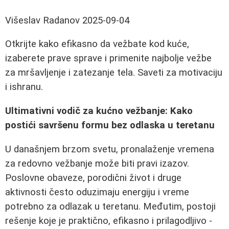
Višeslav Radanov
2025-09-04
Otkrijte kako efikasno da vežbate kod kuće,
izaberete prave sprave i primenite najbolje vežbe
za mršavljenje i zatezanje tela. Saveti za motivaciju
i ishranu.
Ultimativni vodič za kućno vežbanje: Kako
postići savršenu formu bez odlaska u teretanu
U današnjem brzom svetu, pronalaženje vremena
za redovno vežbanje može biti pravi izazov.
Poslovne obaveze, porodični život i druge
aktivnosti često oduzimaju energiju i vreme
potrebno za odlazak u teretanu. Međutim, postoji
rešenje koje je praktično, efikasno i prilagodljivo -