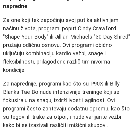
napredne
Za one koji tek započinju svoj put ka aktivnijem
načinu života, programi poput Cindy Crawford
"Shape Your Body" ili Jillian Michaels "30 Day Shred"
pružaju odličnu osnovu. Ovi programi obično
uključuju kombinaciju kardio vežbi, snage i
fleksibilnosti, prilagođene različitim nivoima
kondicije.
Za naprednije, programi kao što su P90X ili Billy
Blanks Tae Bo nude intenzivnije treninge koji se
fokusiraju na snagu, izdržljivost i agilnost. Ovi
programi često zahtevaju dodatnu opremu, kao što
su tegovi ili trake za otpor, i nude varijante vežbi
kako bi se izazivali različiti mišićni skupovi.