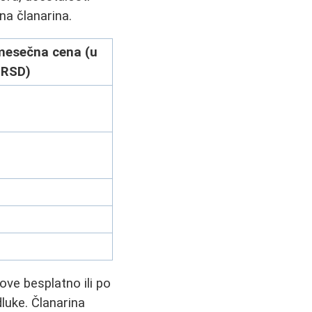
a članarina.
mesečna cena (u
RSD)
ve besplatno ili po
luke. Članarina