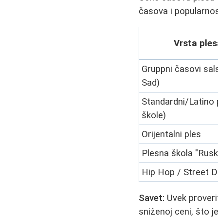
časova i popularno
Vrsta ples
Gruppni časovi sal
Sad)
Standardni/Latino 
škole)
Orijentalni ples
Plesna škola "Rus
Hip Hop / Street 
Savet:
Uvek proverit
sniženoj ceni, što 