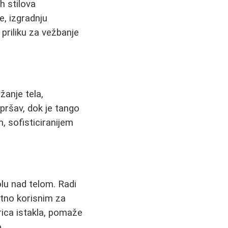
h stilova
e, izgradnju
 priliku za vežbanje
žanje tela,
lepršav, dok je
tango
, sofisticiranijem
olu nad telom. Radi
zetno korisnim za
orica istakla, pomaže
.