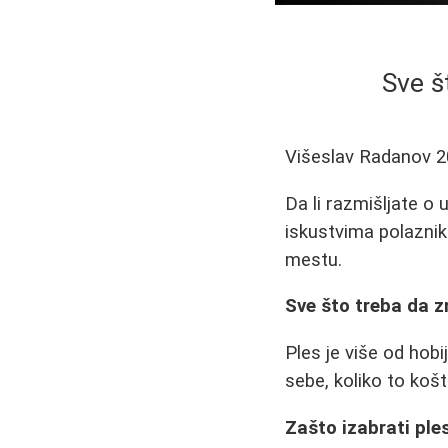
Sve š
Višeslav Radanov
2
Da li razmišljate o
iskustvima polaznik
mestu.
Sve što treba da z
Ples je više od hobi
sebe, koliko to košt
Zašto izabrati ple