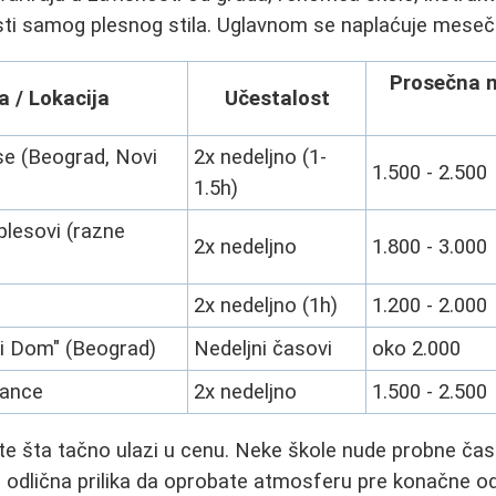
sti samog plesnog stila. Uglavnom se naplaćuje mesečn
Prosečna 
a / Lokacija
Učestalost
se (Beograd, Novi
2x nedeljno (1-
1.500 - 2.500
1.5h)
plesovi (razne
2x nedeljno
1.800 - 3.000
2x nedeljno (1h)
1.200 - 2.000
ki Dom" (Beograd)
Nedeljni časovi
oko 2.000
Dance
2x nedeljno
1.500 - 2.500
e šta tačno ulazi u cenu. Neke škole nude probne časo
je odlična prilika da oprobate atmosferu pre konačne od