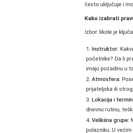
često uključuje i m
Kako izabrati prav
Izbor škole je ključ
Instruktor:
Kakvo
početnike? Da li pr
imaju pozadinu u t
Atmosfera:
Poset
prijateljska ili st
Lokacija i termin
dnevnu rutinu, teš
Velikiina grupe:
M
polazniku. U većim g