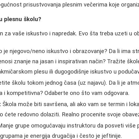
ogućnost prisustvovanja plesnim večerima koje organiz
u plesnu školu?
an za vaše iskustvo i napredak. Evo šta treba uzeti u ob
 je njegovo/neno iskustvo i obrazovanje? Da li ima str
enosi znanje na jasan i inspirativan način? Tražite škol
akmičarskom plesu ili dugogodišnje iskustvo u podučav
ite školu tokom jednog časa (uz najavu). Da li je atm
roga i kompetitivna? Odaberte ono što vam odgovara.
:
Škola može biti savršena, ali ako vam se termin i loka
ko ćete redovno dolaziti. Realno procenite svoje obave
anje grupe omogućavaju instruktoru da posveti više
rupama je energija drugačija i često je jeftinije.