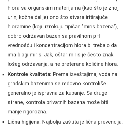
hlora sa organskim materijama (kao što je znoj,
urin, kožne ćelije) ono što stvara iritirajuće
hloramine (koji uzrokuju tipičan "miris bazena"),
dobro održavan bazen sa pravilnom pH
vrednošću i koncentracijom hlora bi trebalo da
ima blagi miris. Jak, oštar miris je često znak
lošeg održavanja, a ne preterane količine hlora.
Kontrole kvaliteta:
Prema izveštajima, voda na
gradskim bazenima se redovno kontroliše i
generalno je ispravna za kupanje. Sa druge
strane, kontrola privatnih bazena može biti
manje rigorozna.
Lična higijena:
Najbolja zaštita je lična prevencija.