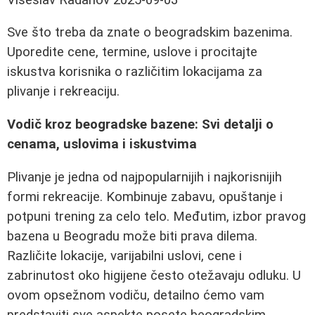
Sve što treba da znate o beogradskim bazenima.
Uporedite cene, termine, uslove i procitajte
iskustva korisnika o različitim lokacijama za
plivanje i rekreaciju.
Vodič kroz beogradske bazene: Svi detalji o
cenama, uslovima i iskustvima
Plivanje je jedna od najpopularnijih i najkorisnijih
formi rekreacije. Kombinuje zabavu, opuštanje i
potpuni trening za celo telo. Međutim, izbor pravog
bazena u Beogradu može biti prava dilema.
Različite lokacije, varijabilni uslovi, cene i
zabrinutost oko higijene često otežavaju odluku. U
ovom opsežnom vodiču, detailno ćemo vam
predstaviti sve aspekte posete beogradskim