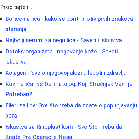
Pročitajte i...
Borice na licu - kako se boriti protiv prvih znakova
starenja
Najbolji serumi za negu lica - Saveti i iskustva
Detoks organizma i negovanje kože - Saveti i
iskustva
Kolagen - Sve o njegovoj ulozi u lepoti i zdravlju
Kozmetičar vs Dermatolog: Koji Stručnjak Vam je
Potreban?
Fileri za lice: Sve što treba da znate o popunjavanju
bora
Iskustva sa Rinoplastikom - Sve Što Treba da
Znate Pre Operacije Nosa