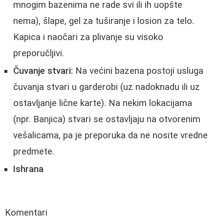
mnogim bazenima ne rade svi ili ih uopšte
nema), šlape, gel za tuširanje i losion za telo.
Kapica i naočari za plivanje su visoko
preporučljivi.
Čuvanje stvari:
Na većini bazena postoji usluga
čuvanja stvari u garderobi (uz nadoknadu ili uz
ostavljanje lične karte). Na nekim lokacijama
(npr. Banjica) stvari se ostavljaju na otvorenim
vešalicama, pa je preporuka da ne nosite vredne
predmete.
Ishrana
Komentari