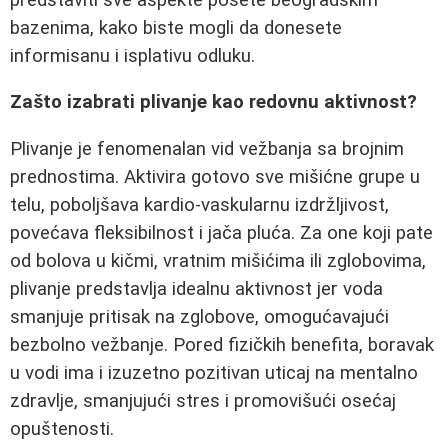
bazenima, kako biste mogli da donesete
informisanu i isplativu odluku.
Zašto izabrati plivanje kao redovnu aktivnost?
Plivanje je fenomenalan vid vežbanja sa brojnim
prednostima. Aktivira gotovo sve mišićne grupe u
telu, poboljšava kardio-vaskularnu izdržljivost,
povećava fleksibilnost i jača pluća. Za one koji pate
od bolova u kičmi, vratnim mišićima ili zglobovima,
plivanje predstavlja idealnu aktivnost jer voda
smanjuje pritisak na zglobove, omogućavajući
bezbolno vežbanje. Pored fizičkih benefita, boravak
u vodi ima i izuzetno pozitivan uticaj na mentalno
zdravlje, smanjujući stres i promovišući osećaj
opuštenosti.