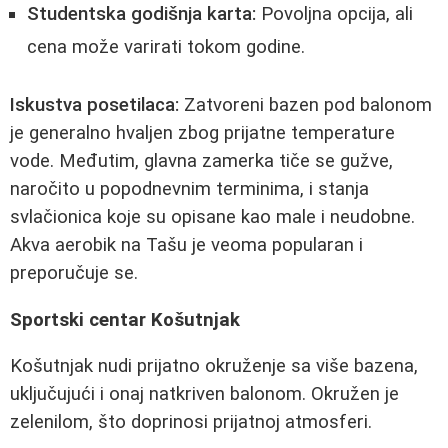
Studentska godišnja karta:
Povoljna opcija, ali
cena može varirati tokom godine.
Iskustva posetilaca:
Zatvoreni bazen pod balonom
je generalno hvaljen zbog prijatne temperature
vode. Međutim, glavna zamerka tiče se gužve,
naročito u popodnevnim terminima, i stanja
svlačionica koje su opisane kao male i neudobne.
Akva aerobik na Tašu je veoma popularan i
preporučuje se.
Sportski centar Košutnjak
Košutnjak nudi prijatno okruženje sa više bazena,
uključujući i onaj natkriven balonom. Okružen je
zelenilom, što doprinosi prijatnoj atmosferi.