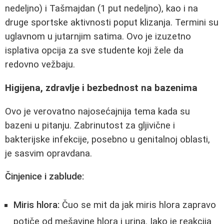
nedeljno) i Tašmajdan (1 put nedeljno), kao i na
druge sportske aktivnosti poput klizanja. Termini su
uglavnom u jutarnjim satima. Ovo je izuzetno
isplativa opcija za sve studente koji žele da
redovno vežbaju.
Higijena, zdravlje i bezbednost na bazenima
Ovo je verovatno najosećajnija tema kada su
bazeni u pitanju. Zabrinutost za gljivične i
bakterijske infekcije, posebno u genitalnoj oblasti,
je sasvim opravdana.
Činjenice i zablude:
Miris hlora:
Čuo se mit da jak miris hlora zapravo
potiče od mešavine hlora i urina. Iako je reakcija