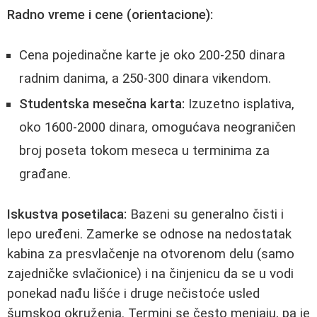
Radno vreme i cene (orientacione):
Cena pojedinačne karte je oko 200-250 dinara
radnim danima, a 250-300 dinara vikendom.
Studentska mesečna karta:
Izuzetno isplativa,
oko 1600-2000 dinara, omogućava neograničen
broj poseta tokom meseca u terminima za
građane.
Iskustva posetilaca:
Bazeni su generalno čisti i
lepo uređeni. Zamerke se odnose na nedostatak
kabina za presvlačenje na otvorenom delu (samo
zajedničke svlačionice) i na činjenicu da se u vodi
ponekad nađu lišće i druge nečistoće usled
šumskog okruženja. Termini se često menjaju, pa je