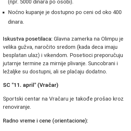
(npr. 5000 dinara po osobi).
Noćno kupanje je dostupno po ceni od oko 400
dinara.
Iskustva posetilaca:
Glavna zamerka na Olimpu je
velika gužva, naročito sredom (kada deca imaju
besplatan ulaz) i vikendom. Posetioci preporučuju
jutarnje termine za mirnije plivanje. Suncobrani i
ležaljke su dostupni, ali se plaćaju dodatno.
SC "11. april" (Vračar)
Sportski centar na Vračaru je takođe prošao kroz
renoviranje.
Radno vreme i cene (orientacione):