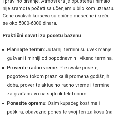
i pravilno disanje. Atmosfera je opuštena i nimalo
nije sramota početi sa učenjem u bilo kom uzrastu.
Cene ovakvih kurseva su obično mesečne i kreću
se oko 5000-6000 dinara.
Praktični saveti za posetu bazenu
Planirajte termin:
Jutarnji termini su uvek manje
gužvani i mirniji od popodnevnih i vikend termina.
Proverite radno vreme:
Pre svake posete,
pogotovo tokom praznika ili promena godišnjih
doba, proverite aktuelno radno vreme i termine
za građanstvo na sajtu ili telefonom.
Ponesite opremu:
Osim kupaćeg kostima i
peškira, obavezno ponesite svoj fen za kosu (na