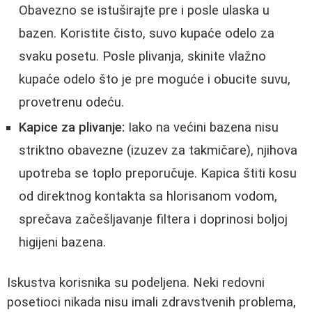
Obavezno se istuširajte pre i posle ulaska u
bazen. Koristite čisto, suvo kupaće odelo za
svaku posetu. Posle plivanja, skinite vlažno
kupaće odelo što je pre moguće i obucite suvu,
provetrenu odeću.
Kapice za plivanje:
Iako na većini bazena nisu
striktno obavezne (izuzev za takmičare), njihova
upotreba se toplo preporučuje. Kapica štiti kosu
od direktnog kontakta sa hlorisanom vodom,
sprečava začešljavanje filtera i doprinosi boljoj
higijeni bazena.
Iskustva korisnika su podeljena. Neki redovni
posetioci nikada nisu imali zdravstvenih problema,