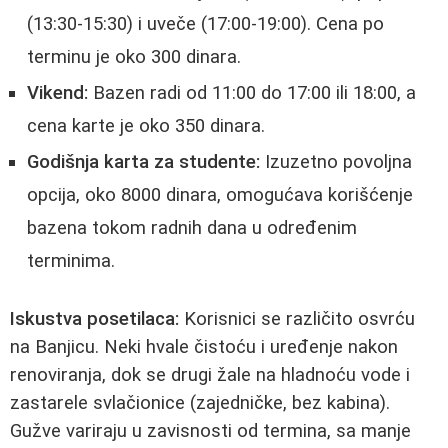
(13:30-15:30) i uveče (17:00-19:00). Cena po
terminu je oko 300 dinara.
Vikend:
Bazen radi od 11:00 do 17:00 ili 18:00, a
cena karte je oko 350 dinara.
Godišnja karta za studente:
Izuzetno povoljna
opcija, oko 8000 dinara, omogućava korišćenje
bazena tokom radnih dana u određenim
terminima.
Iskustva posetilaca:
Korisnici se različito osvrću
na Banjicu. Neki hvale čistoću i uređenje nakon
renoviranja, dok se drugi žale na hladnoću vode i
zastarele svlačionice (zajedničke, bez kabina).
Gužve variraju u zavisnosti od termina, sa manje