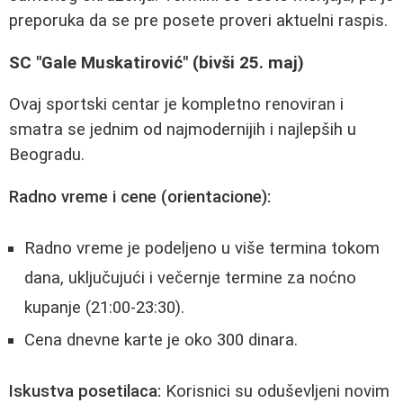
preporuka da se pre posete proveri aktuelni raspis.
SC "Gale Muskatirović" (bivši 25. maj)
Ovaj sportski centar je kompletno renoviran i
smatra se jednim od najmodernijih i najlepših u
Beogradu.
Radno vreme i cene (orientacione):
Radno vreme je podeljeno u više termina tokom
dana, uključujući i večernje termine za noćno
kupanje (21:00-23:30).
Cena dnevne karte je oko 300 dinara.
Iskustva posetilaca:
Korisnici su oduševljeni novim