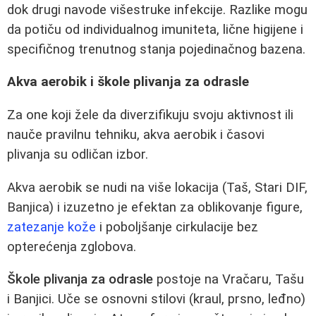
dok drugi navode višestruke infekcije. Razlike mogu
da potiču od individualnog imuniteta, lične higijene i
specifičnog trenutnog stanja pojedinačnog bazena.
Akva aerobik i škole plivanja za odrasle
Za one koji žele da diverzifikuju svoju aktivnost ili
nauče pravilnu tehniku, akva aerobik i časovi
plivanja su odličan izbor.
Akva aerobik se nudi na više lokacija (Taš, Stari DIF,
Banjica) i izuzetno je efektan za oblikovanje figure,
zatezanje kože
i poboljšanje cirkulacije bez
opterećenja zglobova.
Škole plivanja za odrasle
postoje na Vračaru, Tašu
i Banjici. Uče se osnovni stilovi (kraul, prsno, leđno)