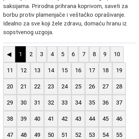
saksijama. Prirodna prihrana koprivom, saveti za
borbu protiv plamenjače i veštačko oprašivanje.
Idealno za sve koji žele zdravu, domaću hranu iz
sopstvenog uzgoja.
◀
1
2
3
4
5
6
7
8
9
10
11
12
13
14
15
16
17
18
19
20
21
22
23
24
25
26
27
28
29
30
31
32
33
34
35
36
37
38
39
40
41
42
43
44
45
46
47
48
49
50
51
52
53
54
55