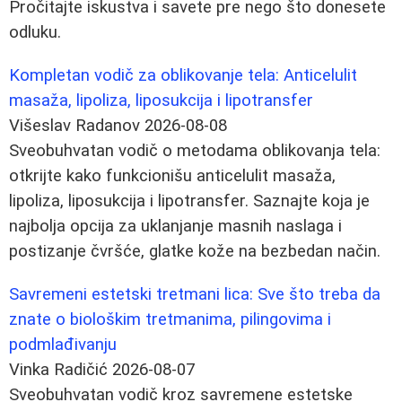
Pročitajte iskustva i savete pre nego što donesete
odluku.
Kompletan vodič za oblikovanje tela: Anticelulit
masaža, lipoliza, liposukcija i lipotransfer
Višeslav Radanov
2026-08-08
Sveobuhvatan vodič o metodama oblikovanja tela:
otkrijte kako funkcionišu anticelulit masaža,
lipoliza, liposukcija i lipotransfer. Saznajte koja je
najbolja opcija za uklanjanje masnih naslaga i
postizanje čvršće, glatke kože na bezbedan način.
Savremeni estetski tretmani lica: Sve što treba da
znate o biološkim tretmanima, pilingovima i
podmlađivanju
Vinka Radičić
2026-08-07
Sveobuhvatan vodič kroz savremene estetske