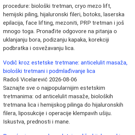
procedure: biološki tretman, cryo mezo lift,
hemijski piling, hijaluronski fileri, botoks, laserska
epilacija, face lifting, mezoniti, PRP tretman i još
mnogo toga. Pronađite odgovore na pitanja o
uklanjanju bora, podizanju kapaka, korekciji
podbratka i osvežavanju lica.
Vodič kroz estetske tretmane: anticelulit masaža,
biološki tretmani i podmlađivanje lica
Radoš Vicelarević
2026-08-06
Saznajte sve o najpopularnijim estetskim
tretmanima: od anticelulit masaže, bioloških
tretmana lica i hemijskog pilinga do hijaluronskih
filera, liposukcije i operacije klempavih ušiju.
Iskustva, prednosti i mane.