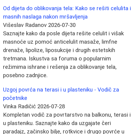
Od dijeta do oblikovanja tela: Kako se rešiti celulita i
masnih naslaga nakon mršavljenja
Višeslav Radanov
2026-07-30
Saznajte kako da posle dijeta rešite celulit i višak
masnoće uz pomoć anticelulit masaže, limfne
drenaže, lipolize, liposukcije i drugih estetskih
tretmana. Iskustva sa foruma o popularnim
režimima ishrane i rešenja za oblikovanje tela,
posebno zadnjice.
Uzgoj povrća na terasi i u plasteniku - Vodič za
početnike
Vinka Radičić
2026-07-28
Kompletan vodič za povrtarstvo na balkonu, terasi i
u plasteniku. Saznajte kako da uzgajate čeri
paradajz, začinsko bilje, rotkvice i drugo povrće u