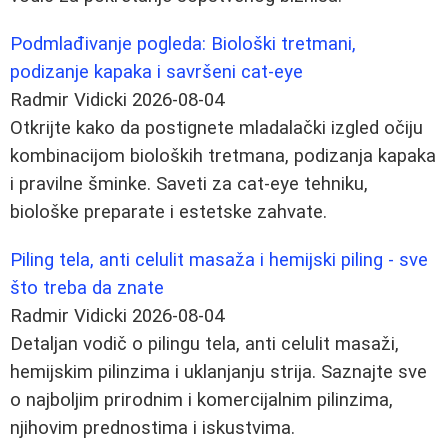
Podmlađivanje pogleda: Biološki tretmani,
podizanje kapaka i savršeni cat-eye
Radmir Vidicki
2026-08-04
Otkrijte kako da postignete mladalački izgled očiju
kombinacijom bioloških tretmana, podizanja kapaka
i pravilne šminke. Saveti za cat-eye tehniku,
biološke preparate i estetske zahvate.
Piling tela, anti celulit masaža i hemijski piling - sve
što treba da znate
Radmir Vidicki
2026-08-04
Detaljan vodič o pilingu tela, anti celulit masaži,
hemijskim pilinzima i uklanjanju strija. Saznajte sve
o najboljim prirodnim i komercijalnim pilinzima,
njihovim prednostima i iskustvima.