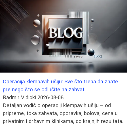
Operacija klempavih ušiju: Sve što treba da znate
pre nego što se odlučite na zahvat
Radmir Vidicki
2026-08-08
Detaljan vodič o operaciji klempavih ušiju – od
pripreme, toka zahvata, oporavka, bolova, cena u
privatnim i državnim klinikama, do krajnjih rezultata.