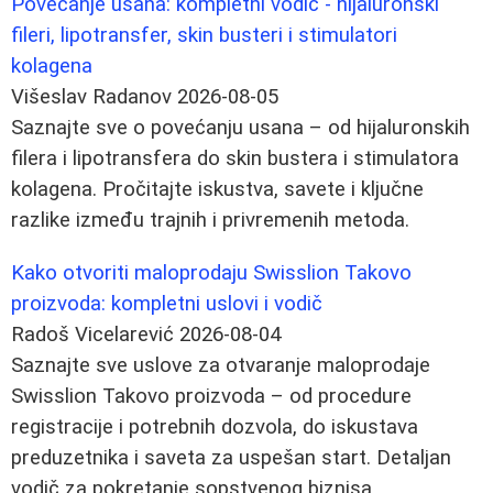
Povećanje usana: kompletni vodič - hijaluronski
fileri, lipotransfer, skin busteri i stimulatori
kolagena
Višeslav Radanov
2026-08-05
Saznajte sve o povećanju usana – od hijaluronskih
filera i lipotransfera do skin bustera i stimulatora
kolagena. Pročitajte iskustva, savete i ključne
razlike između trajnih i privremenih metoda.
Kako otvoriti maloprodaju Swisslion Takovo
proizvoda: kompletni uslovi i vodič
Radoš Vicelarević
2026-08-04
Saznajte sve uslove za otvaranje maloprodaje
Swisslion Takovo proizvoda – od procedure
registracije i potrebnih dozvola, do iskustava
preduzetnika i saveta za uspešan start. Detaljan
vodič za pokretanje sopstvenog biznisa.