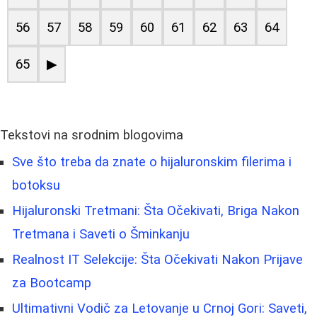
56
57
58
59
60
61
62
63
64
65
▶
Tekstovi na srodnim blogovima
Sve što treba da znate o hijaluronskim filerima i
botoksu
Hijaluronski Tretmani: Šta Očekivati, Briga Nakon
Tretmana i Saveti o Šminkanju
Realnost IT Selekcije: Šta Očekivati Nakon Prijave
za Bootcamp
Ultimativni Vodič za Letovanje u Crnoj Gori: Saveti,