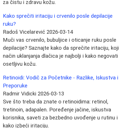
za čistu i zdravu kožu.
Kako sprečiti iritaciju i crvenilo posle depilacije
ruku?
Radoš Vicelarević
2026-03-14
Muči vas crvenilo, bubuljice i oticanje ruku posle
depilacije? Saznajte kako da sprečite iritaciju, koji
način uklanjanja dlačica je najbolji i kako negovati
osetljivu kožu.
Retinoidi: Vodič za Početnike - Razlike, Iskustva i
Preporuke
Radmir Vidicki
2026-03-13
Sve što treba da znate o retinoidima: retinol,
tretinoin, adapalen. Poređenje jačine, iskustva
korisnika, saveti za bezbedno uvođenje u rutinu i
kako izbeći iritaciju.