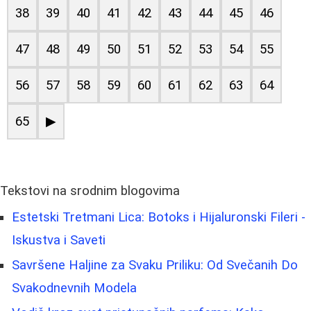
38
39
40
41
42
43
44
45
46
47
48
49
50
51
52
53
54
55
56
57
58
59
60
61
62
63
64
65
▶
Tekstovi na srodnim blogovima
Estetski Tretmani Lica: Botoks i Hijaluronski Fileri -
Iskustva i Saveti
Savršene Haljine za Svaku Priliku: Od Svečanih Do
Svakodnevnih Modela