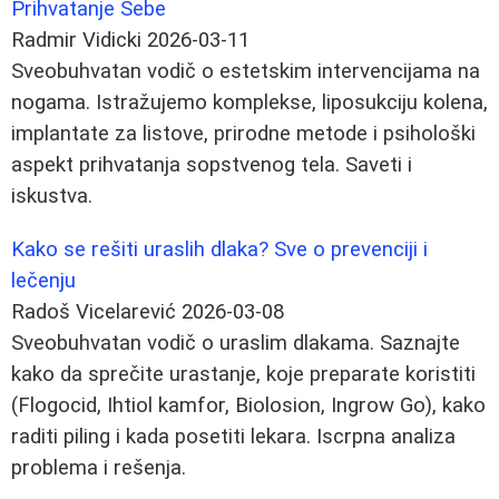
Prihvatanje Sebe
Radmir Vidicki
2026-03-11
Sveobuhvatan vodič o estetskim intervencijama na
nogama. Istražujemo komplekse, liposukciju kolena,
implantate za listove, prirodne metode i psihološki
aspekt prihvatanja sopstvenog tela. Saveti i
iskustva.
Kako se rešiti uraslih dlaka? Sve o prevenciji i
lečenju
Radoš Vicelarević
2026-03-08
Sveobuhvatan vodič o uraslim dlakama. Saznajte
kako da sprečite urastanje, koje preparate koristiti
(Flogocid, Ihtiol kamfor, Biolosion, Ingrow Go), kako
raditi piling i kada posetiti lekara. Iscrpna analiza
problema i rešenja.