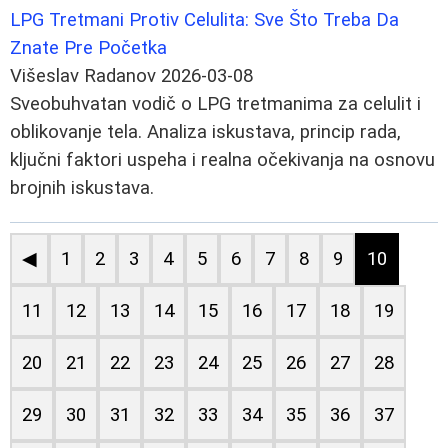
LPG Tretmani Protiv Celulita: Sve Što Treba Da
Znate Pre Početka
Višeslav Radanov
2026-03-08
Sveobuhvatan vodič o LPG tretmanima za celulit i
oblikovanje tela. Analiza iskustava, princip rada,
ključni faktori uspeha i realna očekivanja na osnovu
brojnih iskustava.
◀
1
2
3
4
5
6
7
8
9
10
11
12
13
14
15
16
17
18
19
20
21
22
23
24
25
26
27
28
29
30
31
32
33
34
35
36
37