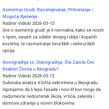
Asimetrija Grudi: Razumijevanje, Prihvatanje i
Moguća Rješenja
Radmir Vidicki
2026-03-13
Sve o asimetriji grudi: je li normalna, kako se nositi
s njom, savjeti za odabir donjeg rublja i kupaćih
kostima, te razmatranje hirurških i nehirurških
opcija.
Novogradnja vs. Starogradnja: Šta Zaista Čini
Kvalitet Života u Beogradu?
Radmir Vidicki
2026-03-12
Dubinska analiza tržišta nekretnina u Beogradu.
Ispitujemo da li lepa fasada i novi liftovi mogu da
nadomeste nedostatak škola, vrtića, zelenila i
domova zdravlja u novim blokovima.