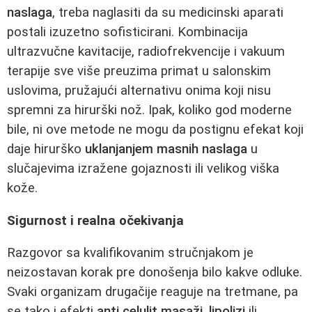
naslaga
, treba naglasiti da su medicinski aparati
postali izuzetno sofisticirani. Kombinacija
ultrazvučne kavitacije, radiofrekvencije i vakuum
terapije sve više preuzima primat u salonskim
uslovima, pružajući alternativu onima koji nisu
spremni za hirurški nož. Ipak, koliko god moderne
bile, ni ove metode ne mogu da postignu efekat koji
daje hirurško
uklanjanjem masnih naslaga
u
slučajevima izražene gojaznosti ili velikog viška
kože.
Sigurnost i realna očekivanja
Razgovor sa kvalifikovanim stručnjakom je
neizostavan korak pre donošenja bilo kakve odluke.
Svaki organizam drugačije reaguje na tretmane, pa
se tako i efekti
anti celulit masaži
,
lipolizi
ili