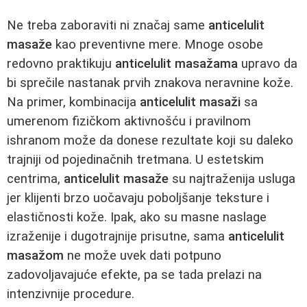
Ne treba zaboraviti ni značaj same
anticelulit
masaže
kao preventivne mere. Mnoge osobe
redovno praktikuju
anticelulit masažama
upravo da
bi sprečile nastanak prvih znakova neravnine kože.
Na primer, kombinacija
anticelulit masaži
sa
umerenom fizičkom aktivnošću i pravilnom
ishranom može da donese rezultate koji su daleko
trajniji od pojedinačnih tretmana. U estetskim
centrima,
anticelulit masaže
su najtraženija usluga
jer klijenti brzo uočavaju poboljšanje teksture i
elastičnosti kože. Ipak, ako su masne naslage
izraženije i dugotrajnije prisutne, sama
anticelulit
masažom
ne može uvek dati potpuno
zadovoljavajuće efekte, pa se tada prelazi na
intenzivnije procedure.