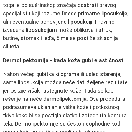
toga je od suštinskog značaja odabrati pravog
specijalistu koji razume finese primarne
liposukcije
,
ali i eventualne ponovljene
liposukciji
. Pravilno
izvedena
liposukcijom
može oblikovati struk,
butine, stomak i leđa, čime se postiže skladnija
silueta.
Dermolipektomija - kada koža gubi elastičnost
Nakon većeg gubitka kilograma ili usled starenja,
sama liposukcija možda neće dati željene rezultate
jer ostaje višak rastegnute kože. Tada se kao
rešenje nameće
dermolipektomija
. Ova procedura
podrazumeva uklanjanje viška kože i potkožnog
tkiva kako bi se postigla glatka i zategnuta kontura
tela.
Dermolipektomije
su često neophodne kod
osoba koje su doživele nagli gubitak mase,