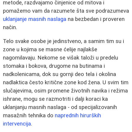
metode, razdvajamo činjenice od mitova i
pomažemo vam da razumete šta sve podrazumeva
uklanjanje masnih naslaga
na bezbedan i proveren
način.
Telo svake osobe je jedinstveno, a samim tim su i
zone u kojima se masne ćelije najlakše
nagomilavaju. Nekome se višak taloži u predelu
stomaka i bokova, drugome na butinama i
nadkolenicama, dok su gornji deo tela i okolina
nadlaktica često kritične zone kod žena. U svim tim
slučajevima, osim promene životnih navika i režima
ishrane, mogu se razmotriti i dalji koraci ka
uklanjanju masnih naslaga - od specijalizovanih
masažnih tehnika do
naprednih hirurških
intervencija
.