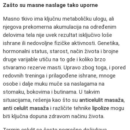
Zašto su masne naslage tako uporne
Masno tkivo ima ključnu metaboličku ulogu, ali
njegova prekomerna akumulacija na određenim
delovima tela nije uvek rezultat isključivo loše
ishrane ili nedovoljne fizičke aktivnosti. Genetika,
hormonalni status, starost, način života i brojne
druge varijable utiču na to gde i koliko brzo
stvaramo rezerve masti. Upravo zbog toga, i pored
redovnih treninga i prilagođene ishrane, mnoge
osobe i dalje muku muče sa naslagama na
stomaku, bokovima i butinama. U takvim
situacijama, rešenja kao što su
anticelulit masaža
,
anti celulit masaža
i različite tehnike
lipolize
mogu
biti ključna dopuna zdravom načinu života.
Termin
celulit
se često pogrešno doživljava