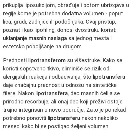
prikuplja liposukcijom, obrađuje i potom ubrizgava u
regije kome je potrebna dodatna volumen - poput
lica, grudi, zadnjice ili podočnjaka. Ovaj pristup,
poznat i kao lipofiling, donosi dvostruku korist:
uklanjanje masnih naslaga
sa jednog mesta i
estetsko poboljšanje na drugom.
Prednosti
lipotransferom
su višestruke. Kako se
koristi sopstveno tkivo, eliminiše se rizik od
alergijskih reakcija i odbacivanja, što
lipotransferu
daje značajnu prednost u odnosu na sintetičke
filere. Nakon
lipotransfera
, deo masnih ćelija se
prirodno resorbuje, ali onaj deo koji preživi ostaje
trajno integrisan u novo područje. Zato je ponekad
potrebno ponoviti
lipotransferu
nakon nekoliko
meseci kako bi se postigao željeni volumen.