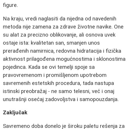
figure.
Na kraju, vredi naglasiti da nijedna od navedenih
metoda nije zamena za zdrave životne navike. One
su alat za precizno oblikovanje, ali osnova uvek
ostaje ista: kvalitetan san, smanjen unos
prerađenih namirnica, redovna hidratacija i fizička
aktivnost prilagođena mogućnostima i sklonostima
pojedinca. Kada se ovi temelji spoje sa
pravovremenom i promišljenom upotrebom
savremenih estetskih procedura, tada nastupa
istinski preobražaj - ne samo telesni, već i onaj
unutrašnji osećaj zadovoljstva i samopouzdanja.
Zaključak
Savremeno doba donelo je široku paletu rešenja za