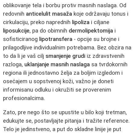
oblikovanje tela i borbu protiv masnih naslaga. Od
redovnih
anticelulit masaža
koje održavaju tonus i
cirkulaciju, preko naprednih
lipoliza
i ciljane
liposukcije
, pa do obimnih
dermolipektomija
i
sofisticiranog
lipotransfera
- opcije su brojne i
prilagodljive individualnim potrebama. Bez obzira na
to da li je vaš cilj
smanjenje grudi
iz zdravstvenih
razloga,
uklanjanje masnih naslaga
sa tvrdokornih
regiona ili jednostavno želja za boljim izgledom i
osećajem u sopstvenoj koži, važno je doneti
informisanu odluku i okružiti se proverenim
profesionalcima.
Zato, pre nego što se upustite u bilo koji tretman,
edukujte se, postavljajte pitanja i tražite reference.
Telo je jedinstveno, a put do skladne linije je put