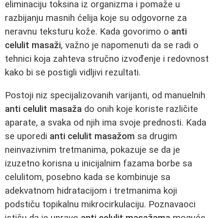
eliminaciju toksina iz organizma i pomaže u
razbijanju masnih ćelija koje su odgovorne za
neravnu teksturu kože. Kada govorimo o
anti
celulit masaži
, važno je napomenuti da se radi o
tehnici koja zahteva stručno izvođenje i redovnost
kako bi se postigli vidljivi rezultati.
Postoji niz specijalizovanih varijanti, od manuelnih
anti celulit masaža
do onih koje koriste različite
aparate, a svaka od njih ima svoje prednosti. Kada
se uporedi
anti celulit masažom
sa drugim
neinvazivnim tretmanima, pokazuje se da je
izuzetno korisna u inicijalnim fazama borbe sa
celulitom, posebno kada se kombinuje sa
adekvatnom hidratacijom i tretmanima koji
podstiču topikalnu mikrocirkulaciju. Poznavaoci
ističu da je upravo
anti celulit masažama
moguće