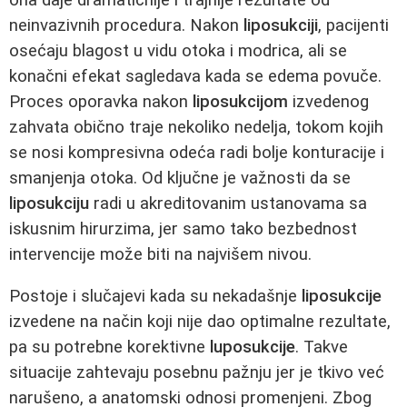
neinvazivnih procedura. Nakon
liposukciji
, pacijenti
osećaju blagost u vidu otoka i modrica, ali se
konačni efekat sagledava kada se edema povuče.
Proces oporavka nakon
liposukcijom
izvedenog
zahvata obično traje nekoliko nedelja, tokom kojih
se nosi kompresivna odeća radi bolje konturacije i
smanjenja otoka. Od ključne je važnosti da se
liposukciju
radi u akreditovanim ustanovama sa
iskusnim hirurzima, jer samo tako bezbednost
intervencije može biti na najvišem nivou.
Postoje i slučajevi kada su nekadašnje
liposukcije
izvedene na način koji nije dao optimalne rezultate,
pa su potrebne korektivne
luposukcije
. Takve
situacije zahtevaju posebnu pažnju jer je tkivo već
narušeno, a anatomski odnosi promenjeni. Zbog