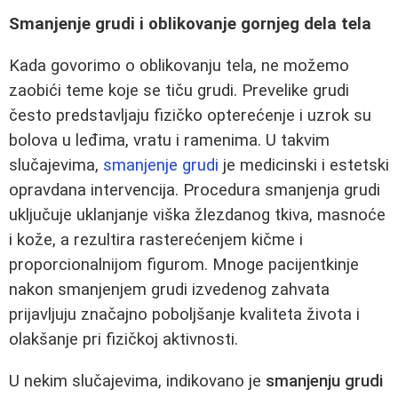
Smanjenje grudi i oblikovanje gornjeg dela tela
Kada govorimo o oblikovanju tela, ne možemo
zaobići teme koje se tiču grudi. Prevelike grudi
često predstavljaju fizičko opterećenje i uzrok su
bolova u leđima, vratu i ramenima. U takvim
slučajevima,
smanjenje grudi
je medicinski i estetski
opravdana intervencija. Procedura smanjenja grudi
uključuje uklanjanje viška žlezdanog tkiva, masnoće
i kože, a rezultira rasterećenjem kičme i
proporcionalnijom figurom. Mnoge pacijentkinje
nakon smanjenjem grudi izvedenog zahvata
prijavljuju značajno poboljšanje kvaliteta života i
olakšanje pri fizičkoj aktivnosti.
U nekim slučajevima, indikovano je
smanjenju grudi