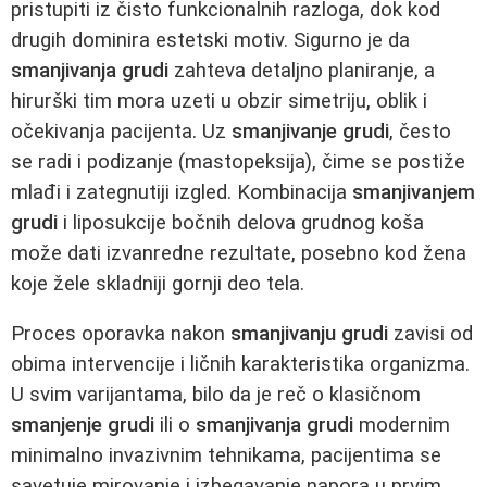
pristupiti iz čisto funkcionalnih razloga, dok kod
drugih dominira estetski motiv. Sigurno je da
smanjivanja grudi
zahteva detaljno planiranje, a
hirurški tim mora uzeti u obzir simetriju, oblik i
očekivanja pacijenta. Uz
smanjivanje grudi
, često
se radi i podizanje (mastopeksija), čime se postiže
mlađi i zategnutiji izgled. Kombinacija
smanjivanjem
grudi
i liposukcije bočnih delova grudnog koša
može dati izvanredne rezultate, posebno kod žena
koje žele skladniji gornji deo tela.
Proces oporavka nakon
smanjivanju grudi
zavisi od
obima intervencije i ličnih karakteristika organizma.
U svim varijantama, bilo da je reč o klasičnom
smanjenje grudi
ili o
smanjivanja grudi
modernim
minimalno invazivnim tehnikama, pacijentima se
savetuje mirovanje i izbegavanje napora u prvim