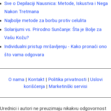
Sve o Depilaciji Nausnica: Metode, Iskustva i Negа
Nakon Tretmana
Najbolje metode za borbu protiv celulita
Solarijumi vs. Prirodno Sunčanje: Šta je Bolje za
Vašu Kožu?
Individualni pristup mršavljenju - Kako pronaći ono
što vama odgovara
O nama
|
Kontakt
|
Politika privatnosti
|
Uslovi
korišćenja
|
Marketinški servisi
Urednici i autori ne preuzimaju nikakvu odgovornost