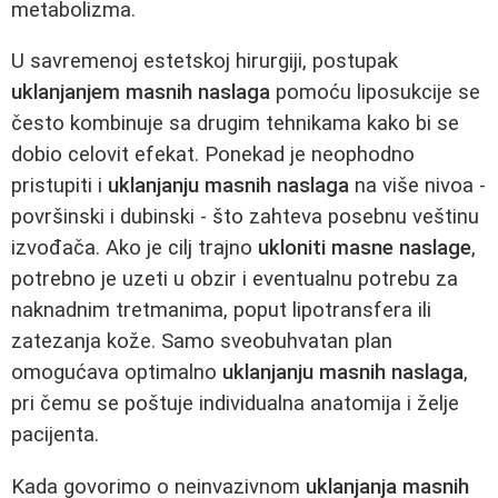
metabolizma.
U savremenoj estetskoj hirurgiji, postupak
uklanjanjem masnih naslaga
pomoću liposukcije se
često kombinuje sa drugim tehnikama kako bi se
dobio celovit efekat. Ponekad je neophodno
pristupiti i
uklanjanju masnih naslaga
na više nivoa -
površinski i dubinski - što zahteva posebnu veštinu
izvođača. Ako je cilj trajno
ukloniti masne naslage
,
potrebno je uzeti u obzir i eventualnu potrebu za
naknadnim tretmanima, poput lipotransfera ili
zatezanja kože. Samo sveobuhvatan plan
omogućava optimalno
uklanjanju masnih naslaga
,
pri čemu se poštuje individualna anatomija i želje
pacijenta.
Kada govorimo o neinvazivnom
uklanjanja masnih