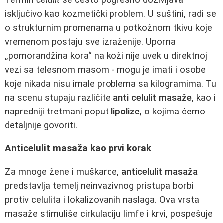
isključivo kao kozmetički problem. U suštini, radi se
o strukturnim promenama u potkožnom tkivu koje
vremenom postaju sve izraženije. Uporna
„pomorandžina kora“ na koži nije uvek u direktnoj
vezi sa telesnom masom - mogu je imati i osobe
koje nikada nisu imale problema sa kilogramima. Tu
na scenu stupaju različite
anti celulit masaže
, kao i
napredniji tretmani poput
lipolize
, o kojima ćemo
detaljnije govoriti.
Anticelulit masaža kao prvi korak
Za mnoge žene i muškarce,
anticelulit masaža
predstavlja temelj neinvazivnog pristupa borbi
protiv celulita i lokalizovanih naslaga. Ova vrsta
masaže stimuliše cirkulaciju limfe i krvi, pospešuje