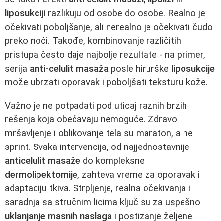
liposukciji
razlikuju od osobe do osobe. Realno je
očekivati poboljšanje, ali nerealno je očekivati čudo
preko noći. Takođe, kombinovanje različitih
pristupa često daje najbolje rezultate - na primer,
serija
anti-celulit masaža
posle hirurške
liposukcije
može ubrzati oporavak i poboljšati teksturu kože.
Važno je ne potpadati pod uticaj raznih brzih
rešenja koja obećavaju nemoguće. Zdravo
mršavljenje i oblikovanje tela su maraton, a ne
sprint. Svaka intervencija, od najjednostavnije
anticelulit masaže
do kompleksne
dermolipektomije
, zahteva vreme za oporavak i
adaptaciju tkiva. Strpljenje, realna očekivanja i
saradnja sa stručnim licima ključ su za uspešno
uklanjanje masnih naslaga
i postizanje željene