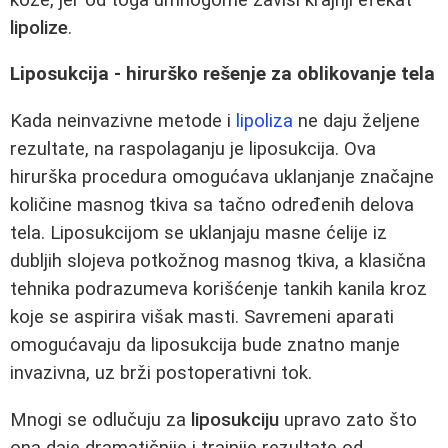
lipolize
.
Liposukcija - hirurško rešenje za oblikovanje tela
Kada neinvazivne metode i
lipoliza
ne daju željene
rezultate, na raspolaganju je liposukcija. Ova
hirurška procedura omogućava uklanjanje značajne
količine masnog tkiva sa tačno određenih delova
tela. Liposukcijom se uklanjaju masne ćelije iz
dubljih slojeva potkožnog masnog tkiva, a klasična
tehnika podrazumeva korišćenje tankih kanila kroz
koje se aspirira višak masti. Savremeni aparati
omogućavaju da liposukcija bude znatno manje
invazivna, uz brži postoperativni tok.
Mnogi se odlučuju za
liposukciju
upravo zato što
ona daje dramatičnije i trajnije rezultate od