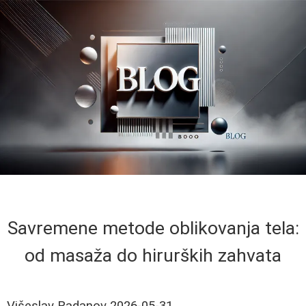
Savremene metode oblikovanja tela:
od masaža do hirurških zahvata
Višeslav Radanov
2026-05-31