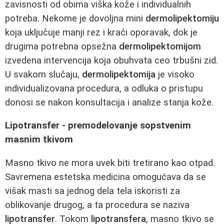
zavisnosti od obima viška kože i individualnih
potreba. Nekome je dovoljna mini
dermolipektomiju
koja uključuje manji rez i kraći oporavak, dok je
drugima potrebna opsežna
dermolipektomijom
izvedena intervencija koja obuhvata ceo trbušni zid.
U svakom slučaju,
dermolipektomija
je visoko
individualizovana procedura, a odluka o pristupu
donosi se nakon konsultacija i analize stanja kože.
Lipotransfer - premodelovanje sopstvenim
masnim tkivom
Masno tkivo ne mora uvek biti tretirano kao otpad.
Savremena estetska medicina omogućava da se
višak masti sa jednog dela tela iskoristi za
oblikovanje drugog, a ta procedura se naziva
lipotransfer
. Tokom
lipotransfera
, masno tkivo se