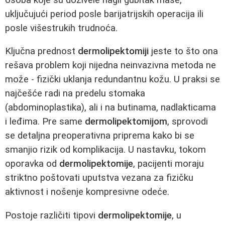
uključujući period posle barijatrijskih operacija ili
posle višestrukih trudnoća.
Ključna prednost
dermolipektomiji
jeste to što ona
rešava problem koji nijedna neinvazivna metoda ne
može - fizički uklanja redundantnu kožu. U praksi se
najčešće radi na predelu stomaka
(abdominoplastika), ali i na butinama, nadlakticama
i leđima. Pre same
dermolipektomijom
, sprovodi
se detaljna preoperativna priprema kako bi se
smanjio rizik od komplikacija. U nastavku, tokom
oporavka od
dermolipektomije
, pacijenti moraju
striktno poštovati uputstva vezana za fizičku
aktivnost i nošenje kompresivne odeće.
Postoje različiti tipovi
dermolipektomije
, u