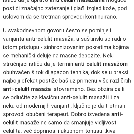
postići značajno zatezanje i glađi izgled kože, pod
uslovom da se tretman sprovodi kontinuirano.
U svakodnevnom govoru često se pominje i
varijanta
anti-celulit masaža
, a suštinski se radi o
istom pristupu - sinhronizovanim pokretima kojima
se mehanički deluje na masne depozite. Neki
stručnjaci ističu da je termin
anti-celulit masažom
obuhvaćen širok dijapazon tehnika, dok se u praksi
najbolji efekat postiže baš uz primenu više različitih
anti-celulit masaža
istovremeno. Bez obzira da li
se odlučite za klasičnu
anti-celulit masaži
ili za
neku od modernijih varijanti, ključno je da tretman
sprovodi obučeni terapeut. Dobro izvedena
anti-
celulit masaže
ne samo da smanjuje vidljivost
celulita, već doprinosi i ukupnom tonusu tkiva.