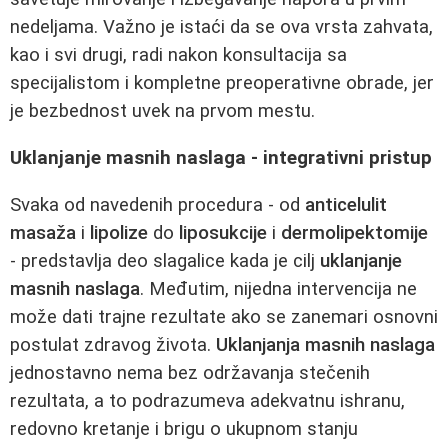
nedeljama. Važno je istaći da se ova vrsta zahvata,
kao i svi drugi, radi nakon konsultacija sa
specijalistom i kompletne preoperativne obrade, jer
je bezbednost uvek na prvom mestu.
Uklanjanje masnih naslaga - integrativni pristup
Svaka od navedenih procedura - od
anticelulit
masaža
i
lipolize
do
liposukcije
i
dermolipektomije
- predstavlja deo slagalice kada je cilj
uklanjanje
masnih naslaga
. Međutim, nijedna intervencija ne
može dati trajne rezultate ako se zanemari osnovni
postulat zdravog života.
Uklanjanja masnih naslaga
jednostavno nema bez održavanja stečenih
rezultata, a to podrazumeva adekvatnu ishranu,
redovno kretanje i brigu o ukupnom stanju