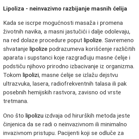
Lipoliza - neinvazivno razbijanje masnih ćelija
Kada se iscrpe mogućnosti masaža i promena
životnih navika, a masni jastučići i dalje odolevaju,
na red dolaze procedure poput
lipolize
. Savremeno
shvatanje
lipolize
podrazumeva korišćenje različitih
aparata i supstanci koje razgrađuju masne ćelije i
podstiču njihovo prirodno izbacivanje iz organizma.
Tokom
lipolizi
, masne ćelije se izlažu dejstvu
ultrazvuka, lasera, radiofrekventnih talasa ili pak
posebnih hemijskih rastvora, zavisno od vrste
tretmana.
Ono što
lipolizu
izdvaja od hirurških metoda jeste
činjenica da se radi o neinvazivnom ili minimalno
invazivnom pristupu. Pacijenti koji se odluče za