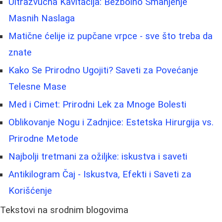
Ultrazvučna Kavitacija: Bezbolno Smanjenje
Masnih Naslaga
Matične ćelije iz pupčane vrpce - sve što treba da
znate
Kako Se Prirodno Ugojiti? Saveti za Povećanje
Telesne Mase
Med i Cimet: Prirodni Lek za Mnoge Bolesti
Oblikovanje Nogu i Zadnjice: Estetska Hirurgija vs.
Prirodne Metode
Najbolji tretmani za ožiljke: iskustva i saveti
Antikilogram Čaj - Iskustva, Efekti i Saveti za
Korišćenje
Tekstovi na srodnim blogovima