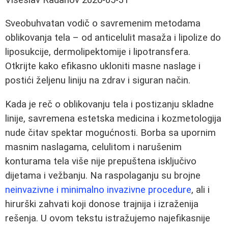
Sveobuhvatan vodič o savremenim metodama
oblikovanja tela – od anticelulit masaža i lipolize do
liposukcije, dermolipektomije i lipotransfera.
Otkrijte kako efikasno ukloniti masne naslage i
postići željenu liniju na zdrav i siguran način.
Kada je reč o oblikovanju tela i postizanju skladne
linije, savremena estetska medicina i kozmetologija
nude čitav spektar mogućnosti. Borba sa upornim
masnim naslagama, celulitom i narušenim
konturama tela više nije prepuštena isključivo
dijetama i vežbanju. Na raspolaganju su brojne
neinvazivne i minimalno invazivne procedure
, ali i
hirurški zahvati koji donose trajnija i izraženija
rešenja. U ovom tekstu istražujemo najefikasnije