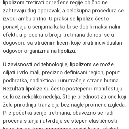
lipolizom
tretirati određene regije obično ne
zahtevaju dug oporavak, a celokupna procedura se
izvodi ambulantno. U praksi se
lipolize
često
ponavljaju u serijama kako bi se dobili maksimalni
efekti, a procena o broju tretmana donosi se u
dogovoru sa stručnim licem koje prati individualan
odgovor organizma na
lipolizu
.
U zavisnosti od tehnologije,
lipolizom
se može
ciljati i vrlo mali, precizno definisani region, poput
podbratka, nadlaktica ili unutrašnje strane butina.
Rezultati
lipolize
su često postepeni i manifestuju
se kroz nekoliko nedelja, što je prednost za one koji
žele prirodniju tranziciju bez nagle promene izgleda.
Pre početka serije tretmana, obavezno se radi
procena stanja i utvrđuje se stepen elastičnosti
kože, jer od toga umnogome zavisi krajnji efekat