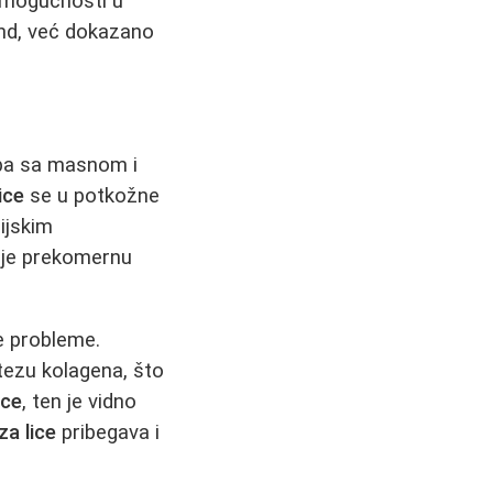
 mogućnosti u
nd, već dokazano
oba sa masnom i
ice
se u potkožne
ijskim
uje prekomernu
e probleme.
ntezu kolagena, što
ice
, ten je vidno
za lice
pribegava i