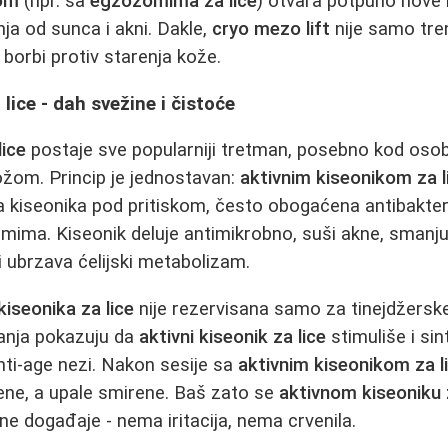
om
(npr. sa
egzozomima za lice
) otvara potpuno nove
nja od sunca i akni. Dakle,
cryo mezo lift
nije samo tre
 borbi protiv starenja kože.
 lice - dah svežine i čistoće
lice
postaje sve popularniji tretman, posebno kod os
om. Princip je jednostavan:
aktivnim kiseonikom za l
 kiseonika pod pritiskom, često obogaćena antibakter
mima. Kiseonik deluje antimikrobno, suši akne, smanj
 ubrzava ćelijski metabolizam.
kiseonika za lice
nije rezervisana samo za tinejdžersk
anja pokazuju da
aktivni kiseonik za lice
stimuliše i si
anti-age nezi. Nakon sesije sa
aktivnim kiseonikom za l
žene, a upale smirene. Baš zato se
aktivnom kiseoniku 
ne događaje - nema iritacija, nema crvenila.