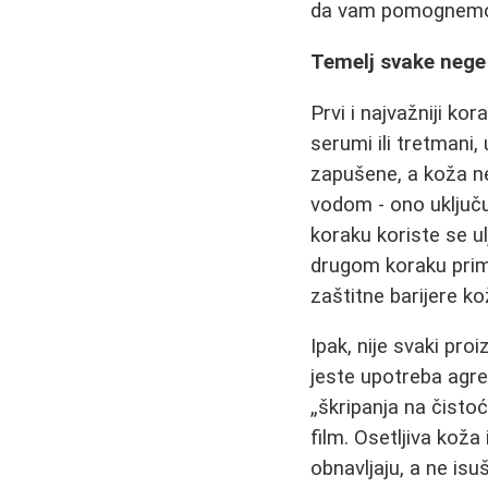
da vam pomognem
Temelj svake nege 
Prvi i najvažniji ko
serumi ili tretmani
zapušene, a koža n
vodom - ono uključu
koraku koriste se ul
drugom koraku prime
zaštitne barijere ko
Ipak, nije svaki pro
jeste upotreba agres
„škripanja na čistoć
film. Osetljiva koža
obnavljaju, a ne isu