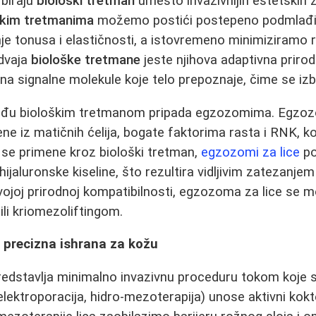
 biraju
biološki tretman
umesto invazivnijih estetskih z
škim tretmanima
možemo postići postepeno podmlađiv
šanje tonusa i elastičnosti, a istovremeno minimiziramo ri
zdvaja
biološke tretmane
jeste njihova adaptivna prirod
na signalne molekule koje telo prepoznaje, čime se iz
u biološkim tretmanom pripada egzozomima. Egzozo
ne iz matičnih ćelija, bogate faktorima rasta i RNK, koj
 se primene kroz biološki tretman,
egzozomi za lice
po
 hijaluronske kiseline, što rezultira vidljivim zatezanj
svojoj prirodnoj kompatibilnosti, egzozoma za lice se
ili kriomezoliftingom.
- precizna ishrana za kožu
redstavlja minimalno invazivnu proceduru tokom koje s
lektroporacija, hidro-mezoterapija) unose aktivni kokte