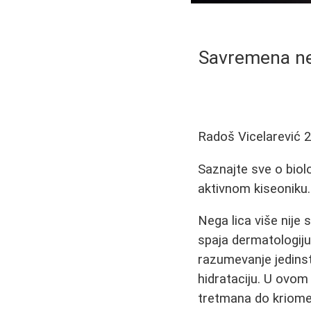
Savremena neg
Radoš Vicelarević
2
Saznajte sve o biol
aktivnom kiseoniku.
Nega lica više nije
spaja dermatologiju
razumevanje jedins
hidrataciju. U ovom
tretmana do kriomez