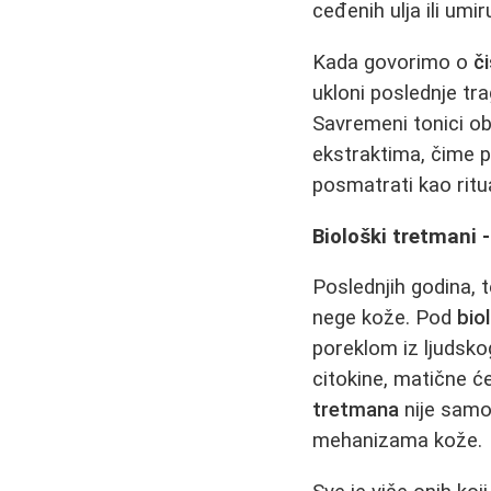
ceđenih ulja ili umi
Kada govorimo o
či
ukloni poslednje tr
Savremeni tonici ob
ekstraktima, čime p
posmatrati kao ritu
Biološki tretmani 
Poslednjih godina, 
nege kože. Pod
bio
poreklom iz ljudsko
citokine, matične ć
tretmana
nije samo 
mehanizama kože.