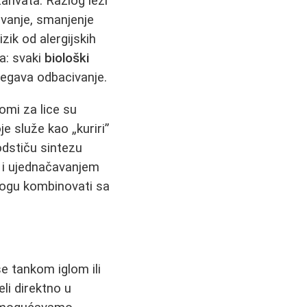
ahvata. Razlog leži
anje, smanjenje
zik od alergijskih
a: svaki
biološki
begava odbacivanje.
mi za lice su
e služe kao „kuriri”
dstiču sintezu
em i ujednačavanjem
 mogu kombinovati sa
e tankom iglom ili
li direktno u