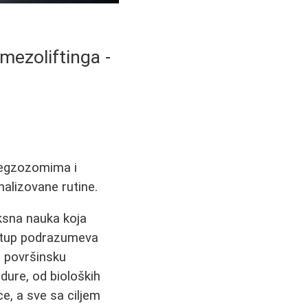
mezoliftinga -
, egzozomima i
nalizovane rutine.
eksna nauka koja
istup podrazumeva
e površinsku
dure, od bioloških
e, a sve sa ciljem