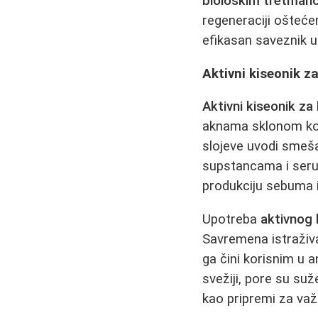
biološkim tretman
regeneraciji ošteće
efikasan saveznik u
Aktivni kiseonik za
Aktivni kiseonik za 
aknama sklonom kož
slojeve uvodi smeša
supstancama i seru
produkciju sebuma i
Upotreba
aktivnog 
Savremena istraživ
ga čini korisnim u 
svežiji, pore su su
kao pripremi za važ