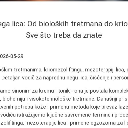
a lica: Od bioloških tretmana do krio
Sve što treba da znate
026-05-29
oškim tretmanima, kriomezoliftingu, mezoterapiji lica
 Detaljan vodič za naprednu negu lica, čišćenje i perso
 samo sinonim za kremu i tonik - ona je postala kompl
, biohemiju i visokotehnološke tretmane. Današnji pr
tvenih potreba kože i primenu metoda koje prevazilaz
 vodiču istražujemo ključne savremene termine i proce
oliftinga, mezoterapije lica i primene egzozoma za lic