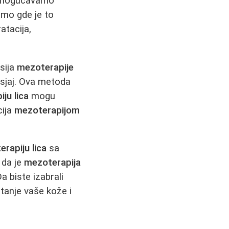
i omogućavamo
tamo gde je to
atacija,
esija
mezoterapije
a sjaj. Ova metoda
ju lica
mogu
cija
mezoterapijom
rapiju lica
sa
 da je
mezoterapija
Da biste izabrali
stanje vaše kože i