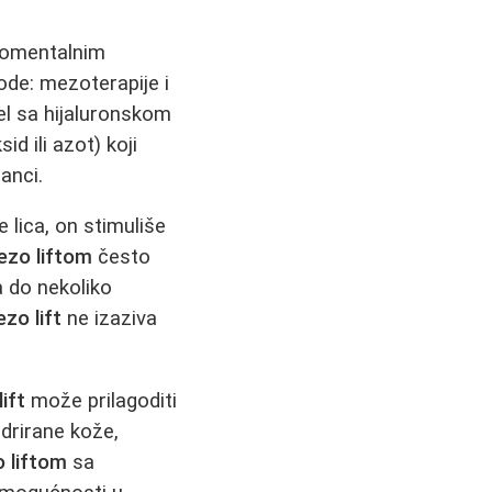
 momentalnim
ode: mezoterapije i
el sa hijaluronskom
d ili azot) koji
anci.
 lica, on stimuliše
ezo liftom
često
a do nekoliko
zo lift
ne izaziva
ift
može prilagoditi
idrirane kože,
 liftom
sa