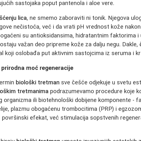
rujućih sastojaka poput pantenola i aloe vere.
šćenju lica
, ne smemo zaboraviti ni tonik. Njegova ulo
agove nečistoća, već i da vrati pH vrednost kože nakon
ogaćeni su antioksidansima, hidratantnim faktorima i
ostaju važan deo pripreme kože za dalju negu. Dakle,
al koji oslobađa put aktivnim sastojcima iz seruma i k
- prirodna moć regeneracije
termin
biološki tretman
sve češće odjekuje u svetu est
loškim tretmanima
podrazumevamo procedure koje ko
g organizma ili biotehnološki dobijene komponente - fa
elije, plazmu obogaćenu trombocitima (PRP) i egzozom
površinski efekat, već stimulacija sopstvenih regener