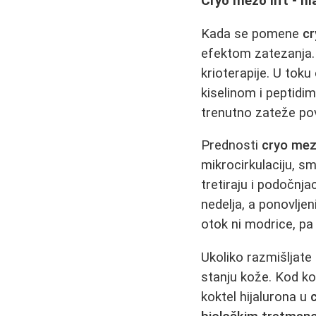
Cryo mezo lift - 
Kada se pomene
cr
efektom zatezanja. 
krioterapije. U toku
kiselinom i peptidim
trenutno zateže pov
Prednosti
cryo mezo
mikrocirkulaciju, s
tretiraju i podočnja
nedelja, a ponovlje
otok ni modrice, pa
Ukoliko razmišljate
stanju kože. Kod ko
koktel hijalurona u