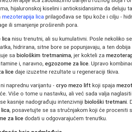
ezoterapije lica zaobilazimo barijeru rožnog sloja 
ma, hijaluronskoj kiselini i antioksidansima da deluju 
a
mezoterapija lica
prilagođava se tipu kože i cilju - hidr
-age ili smanjenje proširenih pora.
 lica
nisu trenutni, ali su kumulativni. Posle nekoliko s
latka, hidrirana, sitne bore se popunjavaju, a ten dobij
juje sa
biološkim tretmanima
, jer kokteli za
mezoterapi
vitamine i, naravno,
egzozome za lice
. Upravo kombina
 lice
daje izuzetne rezultate u regeneraciji tkiva.
 ni naprednu varijantu -
cryo mezo lift
koji spaja
mezote
e. Više o tome u nastavku, ali već sada valja naglasiti
se kasnije nadograđuju intenzivniji
biološki tretmani
. 
lica
, posavetujte se sa stručnjakom koji će proceniti 
e za lice
dodati u odgovarajućem trenutku.