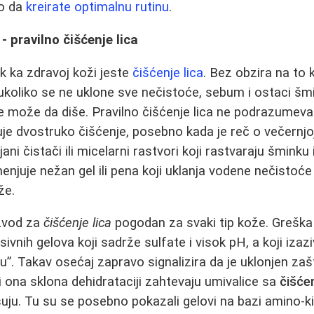
o da
kreirate optimalnu rutinu
.
- pravilno čišćenje lica
rak ka zdravoj koži jeste
čišćenje lica
. Bez obzira na to 
, ukoliko se ne uklone sve nečistoće, sebum i ostaci šm
e može da diše. Pravilno čišćenje lica ne podrazumev
je dvostruko čišćenje, posebno kada je reč o večernjoj
jani čistači ili micelarni rastvori koji rastvaraju šminku
njuje nežan gel ili pena koji uklanja vodene nečistoć
že.
izvod za
čišćenje lica
pogodan za svaki tip kože. Greška
ivnih gelova koji sadrže sulfate i visok pH, a koji izaz
u”. Takav osećaj zapravo signalizira da je uklonjen zašti
 i ona sklona dehidrataciji zahtevaju umivalice sa
čišće
šuju. Tu su se posebno pokazali gelovi na bazi amino-ki