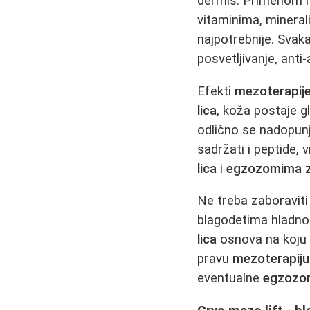
dermis. Primenom m
vitaminima, minerali
najpotrebnije. Svak
posvetljivanje, anti
Efekti
mezoterapije
lica
, koža postaje g
odlično se nadopun
sadržati i peptide, 
lica
i
egzozomima za
Ne treba zaboraviti
blagodetima hladnoć
lica
osnova na koju 
pravu
mezoterapiju 
eventualne
egzozom