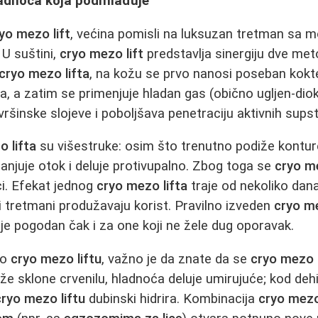
hladnoća koja podmlađuje
yo mezo lift
, većina pomisli na luksuzan tretman sa
U suštini,
cryo mezo lift
predstavlja sinergiju dve met
cryo mezo lifta
, na kožu se prvo nanosi poseban kokt
a, a zatim se primenjuje hladan gas (obično ugljen-dioksi
ršinske slojeve i poboljšava penetraciju aktivnih supst
 lifta
su višestruke: osim što trenutno podiže konture
manjuje otok i deluje protivupalno. Zbog toga se
cryo m
ci. Efekat jednog
cryo mezo lifta
traje od nekoliko dan
ni tretmani produžavaju korist. Pravilno izveden
cryo me
 je pogodan čak i za one koji ne žele dug oporavak.
 o
cryo mezo liftu
, važno je da znate da se
cryo mezo l
že sklone crvenilu, hladnoća deluje umirujuće; kod deh
cryo mezo liftu
dubinski hidrira. Kombinacija
cryo mezo