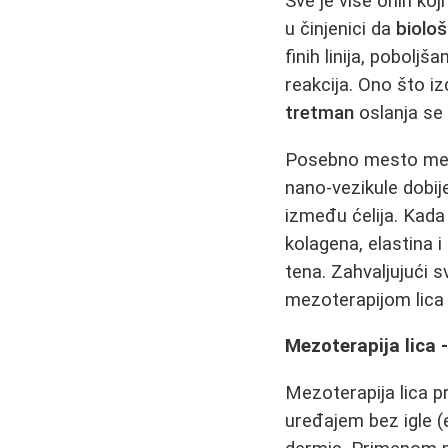
Sve je više onih koji
u činjenici da
biolo
finih linija, pobolj
reakcija. Ono što i
tretman
oslanja se 
Posebno mesto međ
nano-vezikule dobije
između ćelija. Kada
kolagena, elastina i
tena. Zahvaljujući 
mezoterapijom lica 
Mezoterapija lica 
Mezoterapija lica p
uređajem bez igle (e