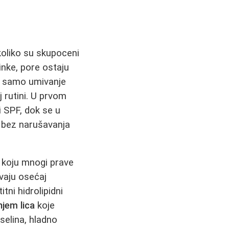
koliko su skupoceni
inke, pore ostaju
a samo umivanje
 rutini. U prvom
 i SPF, dok se u
e bez narušavanja
 koju mnogi prave
ivaju osećaj
tni hidrolipidni
njem lica
koje
selina, hladno