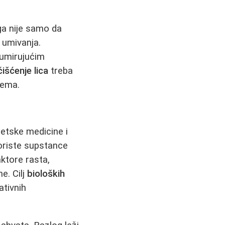
ga nije samo da
 umivanja.
 umirujućim
čišćenje lica
treba
rema.
etske medicine i
riste supstance
ktore rasta,
e. Cilj
bioloških
ativnih