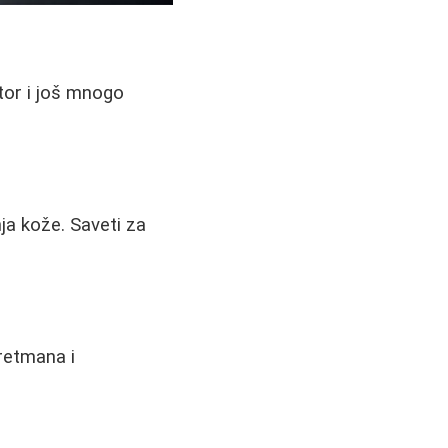
ator i još mnogo
ja kože. Saveti za
retmana i