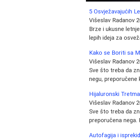
5 Osvježavajućih Le
Višeslav Radanov
2
Brze i ukusne letnj
lepih ideja za osve
Kako se Boriti sa 
Višeslav Radanov
2
Sve što treba da zn
negu, preporučene k
Hijaluronski Tretma
Višeslav Radanov
2
Sve što treba da zn
preporučena nega. P
Autofagija i ispreki