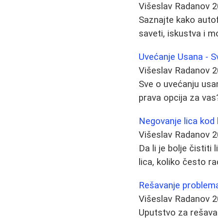
Višeslav Radanov
2
Saznajte kako autof
saveti, iskustva i 
Uvećanje Usana - S
Višeslav Radanov
2
Sve o uvećanju usana
prava opcija za vas
Negovanje lica kod k
Višeslav Radanov
2
Da li je bolje čisti
lica, koliko često ra
Rešavanje problema 
Višeslav Radanov
2
Uputstvo za rešava