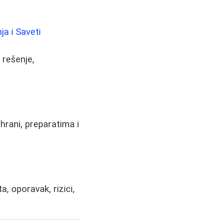
ja i Saveti
 rešenje,
hrani, preparatima i
, oporavak, rizici,