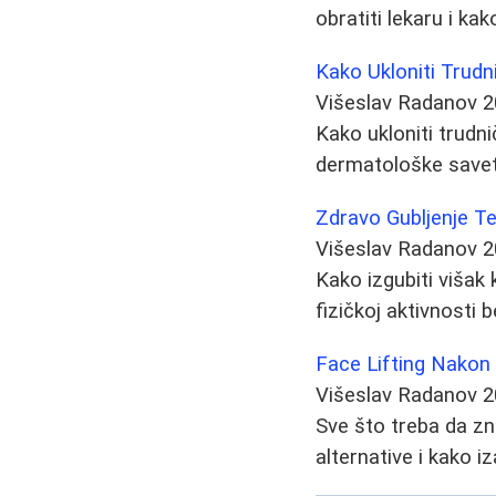
obratiti lekaru i ka
Kako Ukloniti Trudn
Višeslav Radanov
2
Kako ukloniti trudni
dermatološke savete
Zdravo Gubljenje Te
Višeslav Radanov
2
Kako izgubiti višak
fizičkoj aktivnosti
Face Lifting Nakon 
Višeslav Radanov
2
Sve što treba da zna
alternative i kako i