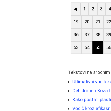
◀
1
2
3
19
20
21
2
36
37
38
3
53
54
55
5
Tekstovi na srodnim
Ultimativni vodič 
Dehidrirana Koža 
Kako postati plasti
Vodič kroz efikas