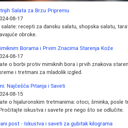
tnjih Salata za Brzu Pripremu
024-08-17
e salate: recepti za dansku salatu, shopska salatu, tar
žavajuće obroke.
Mimiknim Borama i Prvim Znacima Starenja Kože
024-08-17
ate o borbi protiv mimiknih bora i prvih znakova staren
reme i tretmani za mladolik izgled.
ni: Najčešća Pitanja i Saveti
024-08-15
ate o hijaluronskim tretmanima: otoci, šminka, posle t
ročitajte iskustva i savete pre nego što se odlučite.
dani post - Iskustva i saveti za gubitak kilograma