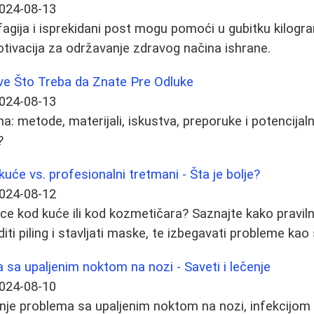
024-08-13
agija i isprekidani post mogu pomoći u gubitku kilogra
motivacija za održavanje zdravog načina ishrane.
ve Što Treba da Znate Pre Odluke
024-08-13
: metode, materijali, iskustva, preporuke i potencijalni r
?
uće vs. profesionalni tretmani - Šta je bolje?
024-08-12
ti lice kod kuće ili kod kozmetičara? Saznajte kako pravi
diti piling i stavljati maske, te izbegavati probleme kao š
sa upaljenim noktom na nozi - Saveti i lečenje
024-08-10
nje problema sa upaljenim noktom na nozi, infekcijom