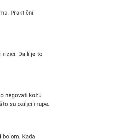
ma. Praktični
izici. Da li je to
lno negovati kožu
to su oziljci i rupe.
 i bolom. Kada