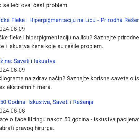
ko se leči ovaj čest problem.
ičke Fleke i Hiperpigmentaciju na Licu - Prirodna Rešen
024-08-09
čke fleke i hiperpigmentaciju na licu? Saznajte prirodne
 i iskustva žena koje su rešile problem.
žine: Saveti i Iskustva
024-08-09
 kilograma na zdrav način? Saznajte korisne savete o is
 bez ekstremnih mera.
50 Godina: Iskustva, Saveti i Rešenja
024-08-08
te o face liftingu nakon 50 godina - iskustva pacijenata
zabrati pravog hirurga.