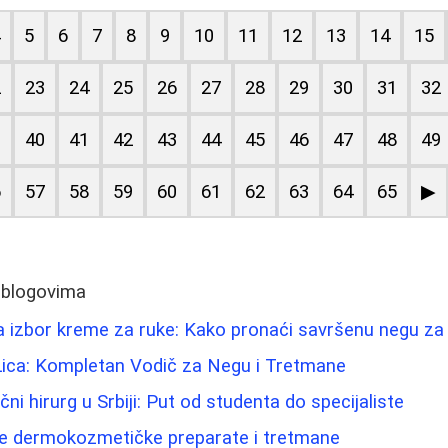
4
5
6
7
8
9
10
11
12
13
14
15
2
23
24
25
26
27
28
29
30
31
32
9
40
41
42
43
44
45
46
47
48
49
6
57
58
59
60
61
62
63
64
65
▶
 blogovima
za izbor kreme za ruke: Kako pronaći savršenu negu za 
Lica: Kompletan Vodič za Negu i Tretmane
čni hirurg u Srbiji: Put od studenta do specijaliste
ne dermokozmetičke preparate i tretmane