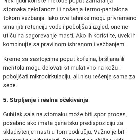
Neki ljudi koriste metode poput zamatanja
stomaka celofanom ili nošenja termo-pantalona
tokom vežbanja. Iako ove tehnike mogu privremeno
smanjiti retenciju vode i poboljšati izgled, one ne
utiču na sagorevanje masti. Ako ih koristite, uvek ih
kombinujte sa pravilnom ishranom i vežbanjem.
Kreme sa sastojcima poput kofeina, bršljana ili
mentola mogu delovati stimulativno na kožu i
poboljšati mikrocirkulaciju, ali nisu rešenje same za
sebe.
5. Strpljenje i realna očekivanja
Gubitak sala na stomaku može biti spor proces,
posebno ako imate genetsku predispoziciju za
skladištenje masti u tom području. Važno je biti