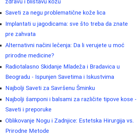
zdravu i blistavu kožu
Saveti za negu problematične kože lica
Implantati u jagodicama: sve što treba da znate
pre zahvata
Alternativni načini lečenja: Da li verujete u moć
prirodne medicine?
Radiotalasno Skidanje Mladeža i Bradavica u
Beogradu - Ispunjen Savetima i Iskustvima
Najbolji Saveti za Savršenu Šminku
Najbolji šamponi i balsami za različite tipove kose -
Saveti i preporuke
Oblikovanje Nogu i Zadnjice: Estetska Hirurgija vs.
Prirodne Metode