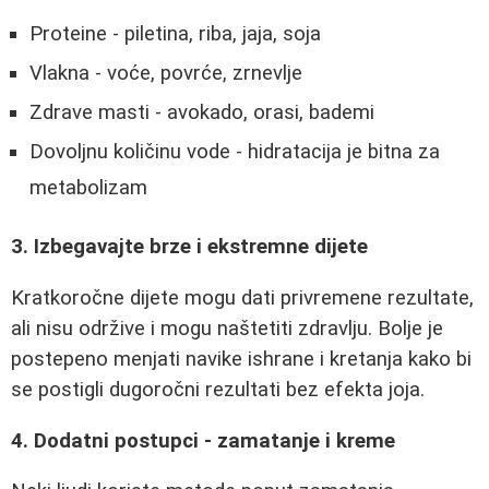
Proteine - piletina, riba, jaja, soja
Vlakna - voće, povrće, zrnevlje
Zdrave masti - avokado, orasi, bademi
Dovoljnu količinu vode - hidratacija je bitna za
metabolizam
3. Izbegavajte brze i ekstremne dijete
Kratkoročne dijete mogu dati privremene rezultate,
ali nisu održive i mogu naštetiti zdravlju. Bolje je
postepeno menjati navike ishrane i kretanja kako bi
se postigli dugoročni rezultati bez efekta joja.
4. Dodatni postupci - zamatanje i kreme