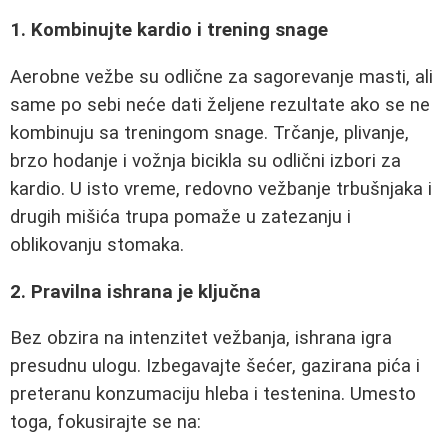
1. Kombinujte kardio i trening snage
Aerobne vežbe su odlične za sagorevanje masti, ali
same po sebi neće dati željene rezultate ako se ne
kombinuju sa treningom snage. Trčanje, plivanje,
brzo hodanje i vožnja bicikla su odlični izbori za
kardio. U isto vreme, redovno vežbanje trbušnjaka i
drugih mišića trupa pomaže u zatezanju i
oblikovanju stomaka.
2. Pravilna ishrana je ključna
Bez obzira na intenzitet vežbanja, ishrana igra
presudnu ulogu. Izbegavajte šećer, gazirana pića i
preteranu konzumaciju hleba i testenina. Umesto
toga, fokusirajte se na: