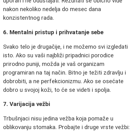
uporan i ne odustajati. Rezultati se obično vide
nakon nekoliko nedelja do mesec dana
konzistentnog rada.
6. Mentalni pristup i prihvatanje sebe
Svako telo je drugačije, i ne možemo svi izgledati
isto. Ako su vaši najbliži pripadnici porodice
prirodno puniji, možda je vaš organizam
programiran na taj način. Bitno je težiti zdravlju i
dobrobiti, a ne perfekcionizmu. Ako se osećate
dobro u svojoj koži, to će se videti i spolja.
7. Varijacija vežbi
Trbušnjaci nisu jedina vežba koja pomaže u
oblikovanju stomaka. Probajte i druge vrste vežbi: