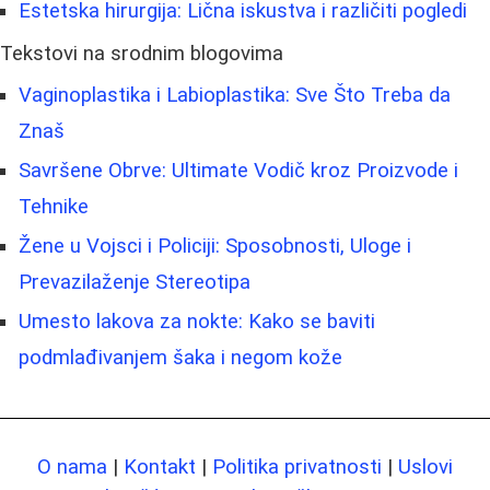
Estetska hirurgija: Lična iskustva i različiti pogledi
Tekstovi na srodnim blogovima
Vaginoplastika i Labioplastika: Sve Što Treba da
Znaš
Savršene Obrve: Ultimate Vodič kroz Proizvode i
Tehnike
Žene u Vojsci i Policiji: Sposobnosti, Uloge i
Prevazilaženje Stereotipa
Umesto lakova za nokte: Kako se baviti
podmlađivanjem šaka i negom kože
O nama
|
Kontakt
|
Politika privatnosti
|
Uslovi