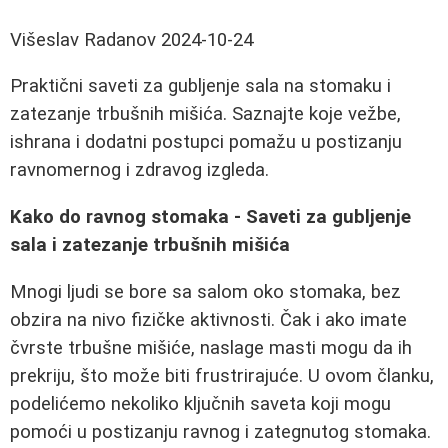
Višeslav Radanov
2024-10-24
Praktični saveti za gubljenje sala na stomaku i
zatezanje trbušnih mišića. Saznajte koje vežbe,
ishrana i dodatni postupci pomažu u postizanju
ravnomernog i zdravog izgleda.
Kako do ravnog stomaka - Saveti za gubljenje
sala i zatezanje trbušnih mišića
Mnogi ljudi se bore sa salom oko stomaka, bez
obzira na nivo fizičke aktivnosti. Čak i ako imate
čvrste trbušne mišiće, naslage masti mogu da ih
prekriju, što može biti frustrirajuće. U ovom članku,
podelićemo nekoliko ključnih saveta koji mogu
pomoći u postizanju ravnog i zategnutog stomaka.