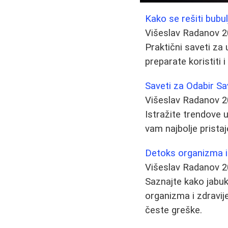
Kako se rešiti bubul
Višeslav Radanov
2
Praktični saveti za 
preparate koristiti i
Saveti za Odabir Sa
Višeslav Radanov
2
Istražite trendove u
vam najbolje pristaj
Detoks organizma i 
Višeslav Radanov
2
Saznajte kako jabuk
organizma i zdravije
česte greške.