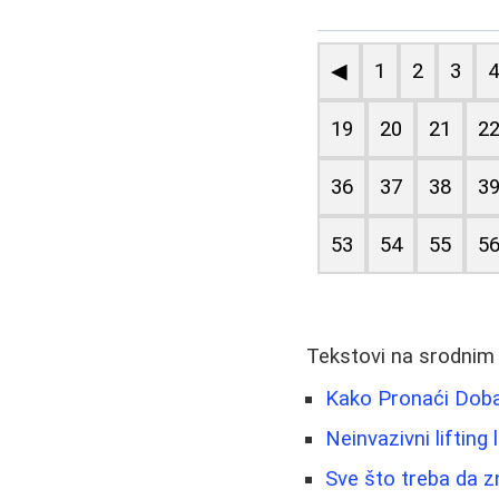
◀
1
2
3
19
20
21
2
36
37
38
3
53
54
55
5
Tekstovi na srodnim
Kako Pronaći Doba
Neinvazivni lifting 
Sve što treba da z