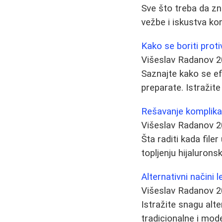
Sve što treba da zn
vežbe i iskustva kor
Kako se boriti proti
Višeslav Radanov
2
Saznajte kako se ef
preparate. Istražit
Rešavanje komplika
Višeslav Radanov
2
Šta raditi kada fil
topljenju hijaluron
Alternativni načini 
Višeslav Radanov
2
Istražite snagu alt
tradicionalne i mode