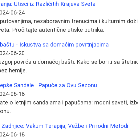
ja: Utisci iz Različitih Krajeva Sveta
024-06-24
 putovanjima, nezaboravnim trenucima i kulturnim doživl
eta. Pročitajte autentične utiske putnika.
 baštu - Iskustva sa domaćim povrtnjacima
024-06-20
uzgoj povrća u domaćoj bašti. Kako se boriti sa štetnicim
bez hemije.
jlepše Sandale i Papuče za Ovu Sezonu
024-06-18
ate o letnjim sandalama i papučama: modni saveti, izb
zonu.
 Zadnjice: Vakum Terapija, Vežbe i Prirodni Metodi
024-06-18