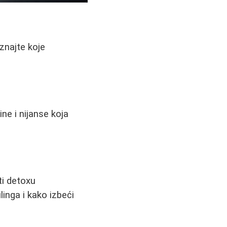
aznajte koje
ne i nijanse koja
ti detoxu
linga i kako izbeći