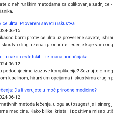
ate o nehirurškim metodama za oblikovanje zadnjice - 
isnika.
v celulita: Provereni saveti i iskustva
024-06-15
ikasno boriti protiv celulita uz proverene savete, ishr
e iskustva drugih žena i pronađite rešenje koje vam od
cija nakon estetskih tretmana podočnjaka
024-06-12
er u podočnjacima izazove komplikacije? Saznajte o mo
skom kiselinom, hirurškim opcijama i iskustvima drugih 
lečenja: Da li verujete u moć prirodne medicine?
024-06-12
ernativnih metoda lečenja, ulogu autosugestije i sinerg
rne medicine. Kako biljke, kristali i pozitivna misao uti