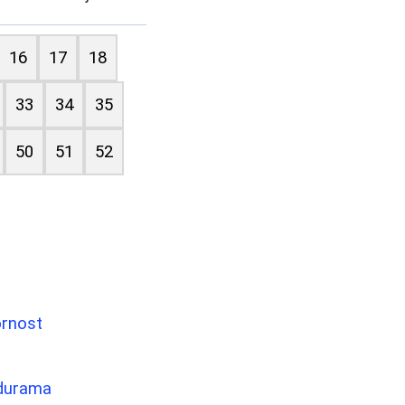
16
17
18
33
34
35
50
51
52
ornost
edurama