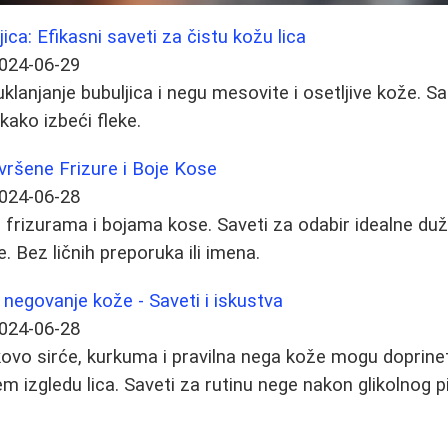
jica: Efikasni saveti za čistu kožu lica
024-06-29
uklanjanje bubuljica i negu mesovite i osetljive kože. S
 kako izbeći fleke.
vršene Frizure i Boje Kose
024-06-28
 frizurama i bojama kose. Saveti za odabir idealne duži
e. Bez ličnih preporuka ili imena.
negovanje kože - Saveti i iskustva
024-06-28
ovo sirće, kurkuma i pravilna nega kože mogu doprine
m izgledu lica. Saveti za rutinu nege nakon glikolnog pi