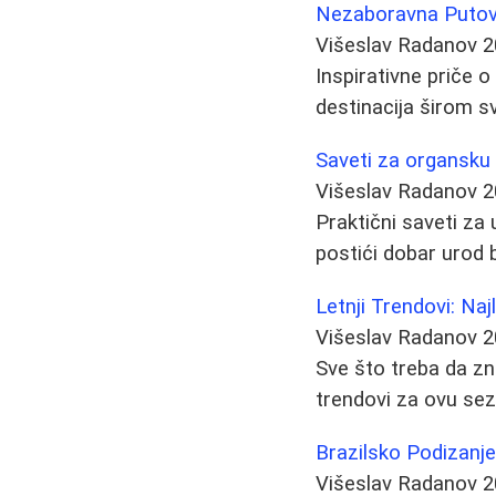
Nezaboravna Putovan
Višeslav Radanov
2
Inspirativne priče o
destinacija širom sv
Saveti za organsku
Višeslav Radanov
2
Praktični saveti za 
postići dobar urod 
Letnji Trendovi: Na
Višeslav Radanov
2
Sve što treba da zn
trendovi za ovu se
Brazilsko Podizanje
Višeslav Radanov
2