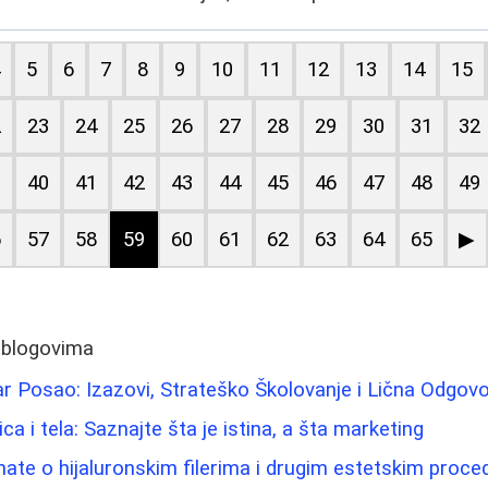
4
5
6
7
8
9
10
11
12
13
14
15
2
23
24
25
26
27
28
29
30
31
32
9
40
41
42
43
44
45
46
47
48
49
6
57
58
59
60
61
62
63
64
65
▶
 blogovima
r Posao: Izazovi, Strateško Školovanje i Lična Odgov
lica i tela: Saznajte šta je istina, a šta marketing
nate o hijaluronskim filerima i drugim estetskim proc