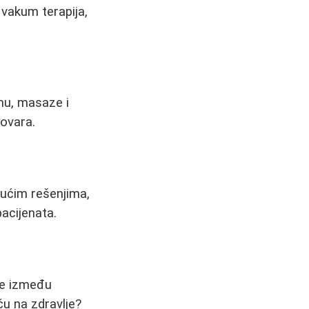
vakum terapija,
anu, masaze i
govara.
gućim rešenjima,
pacijenata.
ije između
ču na zdravlje?