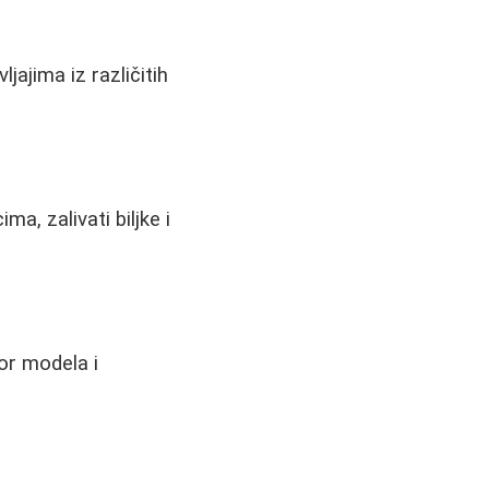
jajima iz različitih
a, zalivati biljke i
or modela i