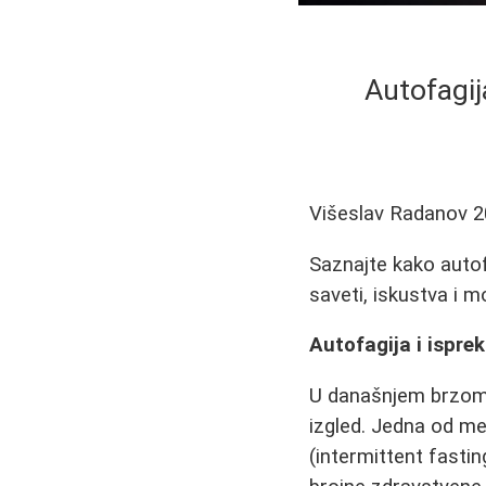
Autofagija
Višeslav Radanov
2
Saznajte kako autof
saveti, iskustva i 
Autofagija i ispre
U današnjem brzom ž
izgled. Jedna od me
(intermittent fasti