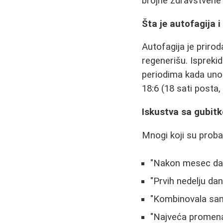
brojne zdravstvene 
Šta je autofagija i
Autofagija je priro
regenerišu. Ispreki
periodima kada unosi
18:6 (18 sati posta, 
Iskustva sa gubit
Mnogi koji su probal
"Nakon mesec dan
"Prvih nedelju dan
"Kombinovala sam 
"Najveća promena 