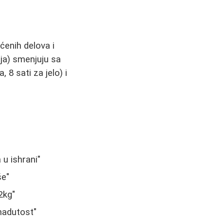
ćenih delova i
nja) smenjuju sa
 8 sati za jelo) i
u ishrani"
še"
2kg"
nadutost"