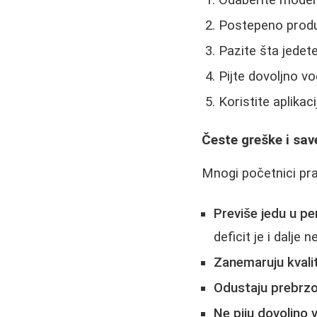
Postepeno produ
Pazite šta jedet
Pijte dovoljno v
Koristite aplikac
Česte greške i sav
Mnogi početnici pr
Previše jedu u pe
deficit je i dalje
Zanemaruju kvali
Odustaju prebrz
Ne piju dovoljno 