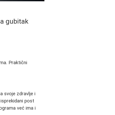
za gubitak
ma. Praktični
 svoje zdravlje i
 isprekidani post
lograma već ima i