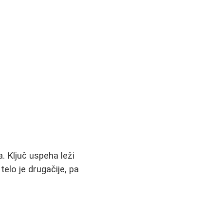
a. Ključ uspeha leži
elo je drugačije, pa