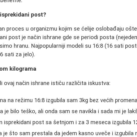
benefite.
 isprekidani post?
dan proces u organizmu kojim se ćelije oslobađaju ošte
dani post je način ishrane gde se periodi posta (nejede
mo hranu. Najpopularniji modeli su 16:8 (16 sati posta,
6 sati za jelo).
kom kilograma
i ovaj način ishrane ističu različita iskustva:
a na režimu 16:8 izgubila sam 3kg bez većih promena 
a je bilo teško, ali onda sam se navikla i sada mi je lak
isprekidani post sa šetnjom i za 3 meseca izgubila 1
je što sam prestala da jedem kasno uveče i izgubila 