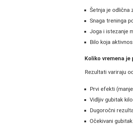
Šetnja je odlična
Snaga treninga p
Joga i istezanje 
Bilo koja aktivno
Koliko vremena je 
Rezultati variraju 
Prvi efekti (manj
Vidljiv gubitak ki
Dugoročni rezulta
Očekivani gubitak