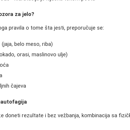
ozora za jelo?
ga pravila o tome šta jesti, preporučuje se:
(jaja, belo meso, riba)
okado, orasi, maslinovo ulje)
voća
ca
ljnih čajeva
 autofagija
e doneti rezultate i bez vežbanja, kombinacija sa fiz