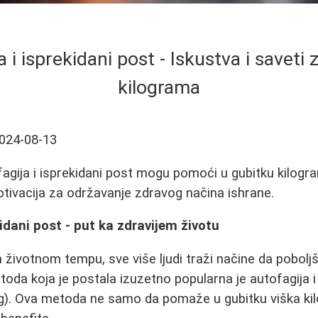
 i isprekidani post - Iskustva i saveti 
kilograma
024-08-13
agija i isprekidani post mogu pomoći u gubitku kilogra
motivacija za održavanje zdravog načina ishrane.
kidani post - put ka zdravijem životu
ivotnom tempu, sve više ljudi traži načine da poboljša
toda koja je postala izuzetno popularna je autofagija i
ng). Ova metoda ne samo da pomaže u gubitku viška ki