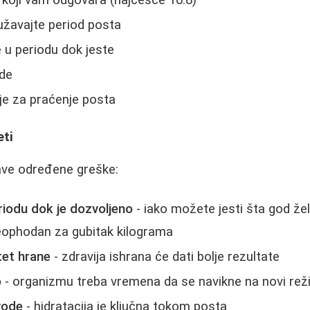
žavajte period posta
e u periodu dok jeste
ode
ije za praćenje posta
eti
ave određene greške:
riodu dok je dozvoljeno
- iako možete jesti šta god želi
 neophodan za gubitak kilograma
tet hrane
- zdravija ishrana će dati bolje rezultate
o
- organizmu treba vremena da se navikne na novi rež
vode
- hidratacija je ključna tokom posta