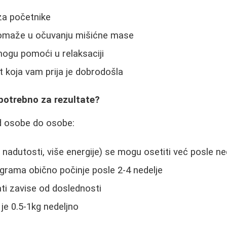
 za početnike
omaže u očuvanju mišićne mase
mogu pomoći u relaksaciji
st koja vam prija je dobrodošla
potrebno za rezultate?
od osobe do osobe:
e nadutosti, više energije) se mogu osetiti već posle ne
lograma obično počinje posle 2-4 nedelje
ti zavise od doslednosti
 je 0.5-1kg nedeljno