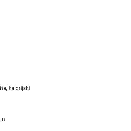
te, kalorijski
im