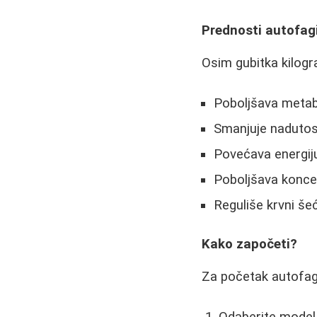
Prednosti autofag
Osim gubitka kilogr
Poboljšava meta
Smanjuje naduto
Povećava energij
Poboljšava konce
Reguliše krvni še
Kako započeti?
Za početak autofagi
Odaberite model 