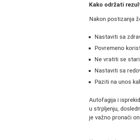
Kako održati rezul
Nakon postizanja že
Nastaviti sa zdr
Povremeno koristi
Ne vratiti se sta
Nastaviti sa red
Paziti na unos kal
Autofagija i ispreki
u strpljenju, dosle
je važno pronaći on