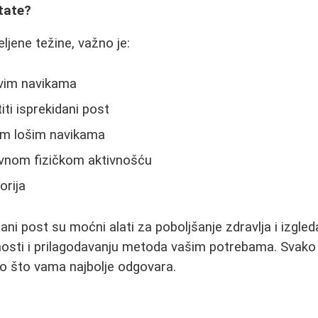
tate?
ljene težine, važno je:
avim navikama
ti isprekidani post
rim lošim navikama
ovnom fizičkom aktivnošću
orija
dani post su moćni alati za poboljšanje zdravlja i izgled
dnosti i prilagodavanju metoda vašim potrebama. Svako t
o što vama najbolje odgovara.