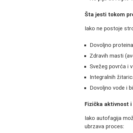
Šta jesti tokom pr
Iako ne postoje stro
Dovoljno proteina 
Zdravih masti (av
Svežeg povrća i 
Integralnih žitari
Dovoljno vode i bi
Fizička aktivnost i
Iako autofagija mož
ubrzava proces: