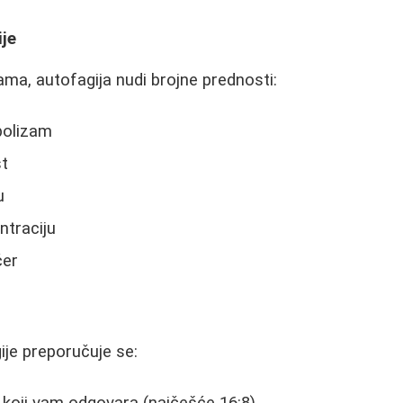
ije
ama, autofagija nudi brojne prednosti:
bolizam
st
u
ntraciju
ćer
je preporučuje se:
koji vam odgovara (najčešće 16:8)