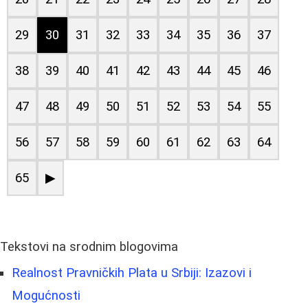
29
30
31
32
33
34
35
36
37
38
39
40
41
42
43
44
45
46
47
48
49
50
51
52
53
54
55
56
57
58
59
60
61
62
63
64
65
▶
Tekstovi na srodnim blogovima
Realnost Pravničkih Plata u Srbiji: Izazovi i
Mogućnosti