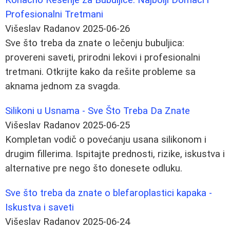
Profesionalni Tretmani
Višeslav Radanov
2025-06-26
Sve što treba da znate o lečenju bubuljica:
provereni saveti, prirodni lekovi i profesionalni
tretmani. Otkrijte kako da rešite probleme sa
aknama jednom za svagda.
Silikoni u Usnama - Sve Što Treba Da Znate
Višeslav Radanov
2025-06-25
Kompletan vodič o povećanju usana silikonom i
drugim fillerima. Ispitajte prednosti, rizike, iskustva i
alternative pre nego što donesete odluku.
Sve što treba da znate o blefaroplastici kapaka -
Iskustva i saveti
Višeslav Radanov
2025-06-24