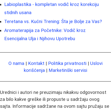
Labioplastika - kompletan vodič kroz korekciju
stidnih usana
Teretana vs. Kućni Trening: Šta je Bolje za Vas?
Aromaterapija za Početnike: Vodič kroz
Esencijalna Ulja i Njihovu Upotrebu
O nama
|
Kontakt
|
Politika privatnosti
|
Uslovi
korišćenja
|
Marketinški servisi
Urednici i autori ne preuzimaju nikakvu odgovornost
za bilo kakve greške ili propuste u sadržaju ovog
sajta. Informacije sadržane na ovom sajtu pružaju se