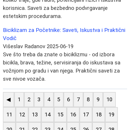
korisnica. Saveti za bezbedno podvrgavanje
estetskim procedurama.
Biciklizam za Početnike: Saveti, Iskustva i Praktični
Vodič
Višeslav Radanov
2025-06-19
Sve što treba da znate o biciklizmu - od izbora
bicikla, brava, težine, servisiranja do iskustava sa
vožnjom po gradu i van njega. Praktični saveti za
sve nivoe vozača.
◀
1
2
3
4
5
6
7
8
9
10
11
12
13
14
15
16
17
18
19
20
21
22
23
24
25
26
27
28