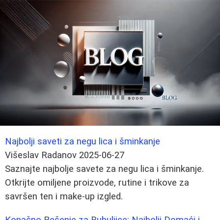
Najbolji saveti za negu lica i šminkanje
Višeslav Radanov
2025-06-27
Saznajte najbolje savete za negu lica i šminkanje.
Otkrijte omiljene proizvode, rutine i trikove za
savršen ten i make-up izgled.
Konačno Rešenje za Bubuljice: Najbolji Domaći i