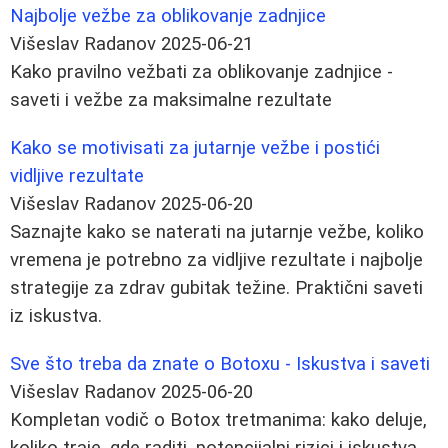
Najbolje vežbe za oblikovanje zadnjice
Višeslav Radanov
2025-06-21
Kako pravilno vežbati za oblikovanje zadnjice -
saveti i vežbe za maksimalne rezultate
Kako se motivisati za jutarnje vežbe i postići
vidljive rezultate
Višeslav Radanov
2025-06-20
Saznajte kako se naterati na jutarnje vežbe, koliko
vremena je potrebno za vidljive rezultate i najbolje
strategije za zdrav gubitak težine. Praktični saveti
iz iskustva.
Sve što treba da znate o Botoxu - Iskustva i saveti
Višeslav Radanov
2025-06-20
Kompletan vodič o Botox tretmanima: kako deluje,
koliko traje, gde raditi, potencijalni rizici i iskustva