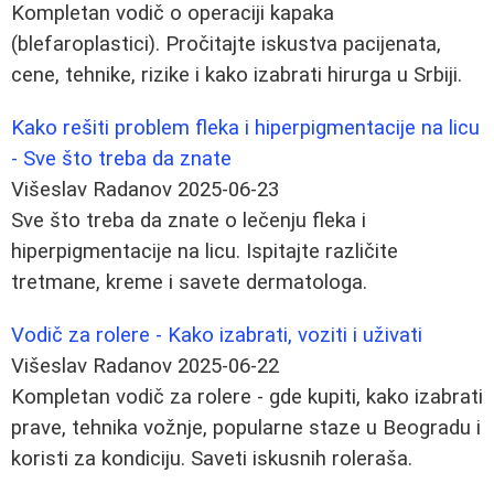
Kompletan vodič o operaciji kapaka
(blefaroplastici). Pročitajte iskustva pacijenata,
cene, tehnike, rizike i kako izabrati hirurga u Srbiji.
Kako rešiti problem fleka i hiperpigmentacije na licu
- Sve što treba da znate
Višeslav Radanov
2025-06-23
Sve što treba da znate o lečenju fleka i
hiperpigmentacije na licu. Ispitajte različite
tretmane, kreme i savete dermatologa.
Vodič za rolere - Kako izabrati, voziti i uživati
Višeslav Radanov
2025-06-22
Kompletan vodič za rolere - gde kupiti, kako izabrati
prave, tehnika vožnje, popularne staze u Beogradu i
koristi za kondiciju. Saveti iskusnih roleraša.