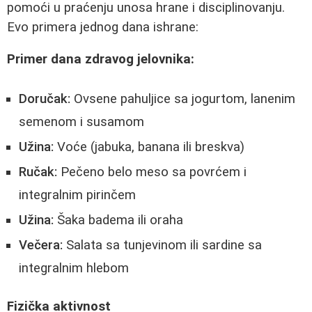
pomoći u praćenju unosa hrane i disciplinovanju.
Evo primera jednog dana ishrane:
Primer dana zdravog jelovnika:
Doručak:
Ovsene pahuljice sa jogurtom, lanenim
semenom i susamom
Užina:
Voće (jabuka, banana ili breskva)
Ručak:
Pečeno belo meso sa povrćem i
integralnim pirinčem
Užina:
Šaka badema ili oraha
Večera:
Salata sa tunjevinom ili sardine sa
integralnim hlebom
Fizička aktivnost