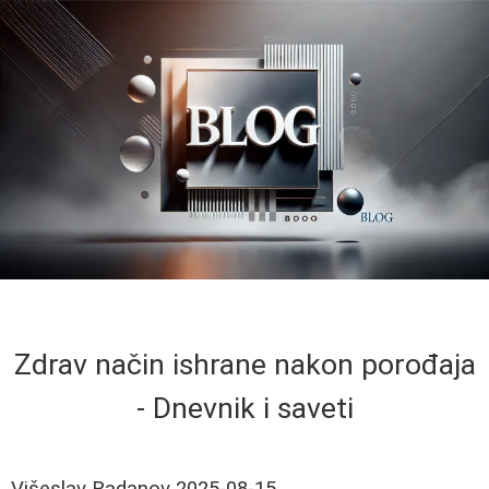
Zdrav način ishrane nakon porođaja
- Dnevnik i saveti
Višeslav Radanov
2025-08-15