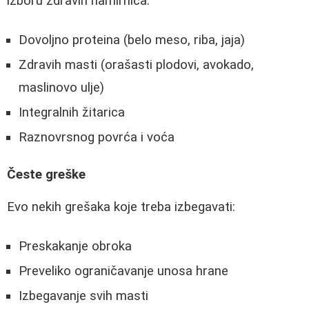
izboru zdravih namirnica:
Dovoljno proteina (belo meso, riba, jaja)
Zdravih masti (orašasti plodovi, avokado,
maslinovo ulje)
Integralnih žitarica
Raznovrsnog povrća i voća
Česte greške
Evo nekih grešaka koje treba izbegavati:
Preskakanje obroka
Preveliko ograničavanje unosa hrane
Izbegavanje svih masti