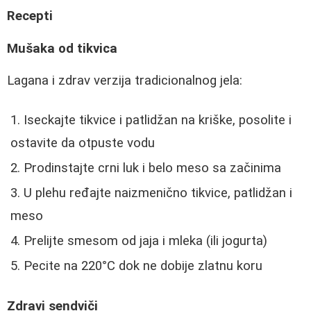
Recepti
Mušaka od tikvica
Lagana i zdrav verzija tradicionalnog jela:
Iseckajte tikvice i patlidžan na kriške, posolite i
ostavite da otpuste vodu
Prodinstajte crni luk i belo meso sa začinima
U plehu ređajte naizmenično tikvice, patlidžan i
meso
Prelijte smesom od jaja i mleka (ili jogurta)
Pecite na 220°C dok ne dobije zlatnu koru
Zdravi sendviči