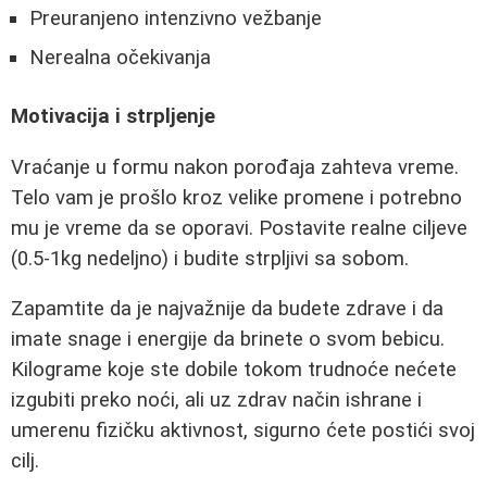
Preuranjeno intenzivno vežbanje
Nerealna očekivanja
Motivacija i strpljenje
Vraćanje u formu nakon porođaja zahteva vreme.
Telo vam je prošlo kroz velike promene i potrebno
mu je vreme da se oporavi. Postavite realne ciljeve
(0.5-1kg nedeljno) i budite strpljivi sa sobom.
Zapamtite da je najvažnije da budete zdrave i da
imate snage i energije da brinete o svom bebicu.
Kilograme koje ste dobile tokom trudnoće nećete
izgubiti preko noći, ali uz zdrav način ishrane i
umerenu fizičku aktivnost, sigurno ćete postići svoj
cilj.