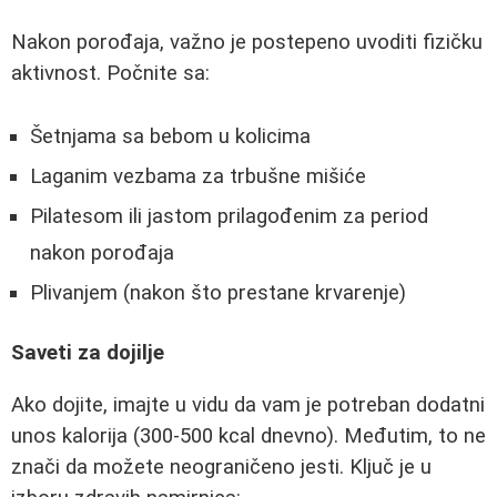
Nakon porođaja, važno je postepeno uvoditi fizičku
aktivnost. Počnite sa:
Šetnjama sa bebom u kolicima
Laganim vezbama za trbušne mišiće
Pilatesom ili jastom prilagođenim za period
nakon porođaja
Plivanjem (nakon što prestane krvarenje)
Saveti za dojilje
Ako dojite, imajte u vidu da vam je potreban dodatni
unos kalorija (300-500 kcal dnevno). Međutim, to ne
znači da možete neograničeno jesti. Ključ je u