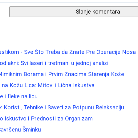
Slanje komentara
astikom - Sve Što Treba da Znate Pre Operacije Nosa
od akni: Svi laseri i tretmani u jednoj analizi
 Mimiknim Borama i Prvim Znacima Starenja Kože
 na Kožu Lica: Mitovi i Lična Iskustva
e i fleke na licu
Koristi, Tehnike i Saveti za Potpunu Relaksaciju
o Iskustvo i Prednosti za Organizam
 Savršenu Šminku