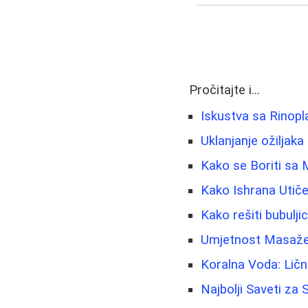
Pročitajte i...
Iskustva sa Rinopl
Uklanjanje ožiljaka 
Kako se Boriti sa
Kako Ishrana Utiče
Kako rešiti bubuljic
Umjetnost Masaže: 
Koralna Voda: Ličn
Najbolji Saveti za