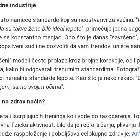
dne industrije
sto nameće standarde koji su neostvarivi za većinu. "
da su takve žene bile ideal lepote
", primećuje jedna sago
te se konstantno menjao. Ono što je danas "savršeno"
i sopstveni sud i ne dozvoliti da vam trendovi unište s
ršeni" modeli često prolaze kroz brojne korekcije, od
li
ga
, kako bi odgovarali trenutnim standardima. Fotograf
ući nerealne standarde lepote. Kao što je neko rekao: "
jem, samo svojim očima
".
i na zdrav način?
eta i iscrpljujućih treninga koji vode do razočarenja, f
na fizička aktivnost, bilo da je reč o trčanju, plivanju i
podiže raspoloženje i poboljšava celokupno zdravlje.
Ant