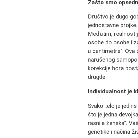
Zašto smo opsedn
Društvo je dugo go
jednostavne brojke.
Međutim, realnost j
osobe do osobe i z
u centimetre". Ova 
narušenog samopouzd
korekcije bora posta
drugde.
Individualnost je k
Svako telo je jedin
što je jedna devojka
rasnija ženska". Va
genetike i načina ž