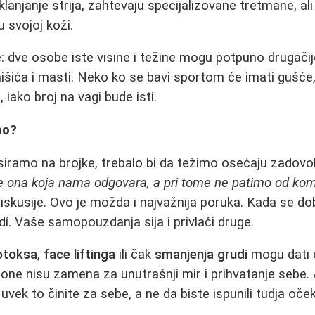
uklanjanje strija, zahtevaju specijalizovane tretmane, ali
 svojoj koži.
 dve osobe iste visine i težine mogu potpuno drugačij
išića i masti. Neko ko se bavi sportom će imati gušće,
iako broj na vagi bude isti.
no?
ramo na brojke, trebalo bi da težimo osećaju zadovoljs
 je ona koja nama odgovara, a pri tome ne patimo od ko
iskusije. Ovo je možda i najvažnija poruka. Kada se d
idí. Vaše samopouzdanja sija i privlači druge.
otoksa
,
face liftinga
ili čak
smanjenja grudi
mogu dati 
one nisu zamena za unutrašnji mir i prihvatanje sebe. 
ek to činite za sebe, a ne da biste ispunili tudja oček