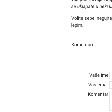
se uklapate u neki 
Volite sebe, negujte
lepim.
Komentari
Vaše ime:
Vaš email:
Komentar: