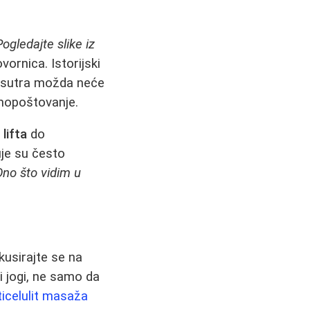
Pogledajte slike iz
vornica. Istorijski
, sutra možda neće
amopoštovanje.
p lifta
do
ije su često
Ono što vidim u
okusirajte se na
li jogi, ne samo da
icelulit masaža