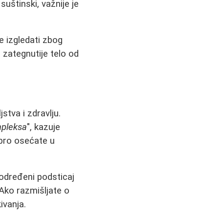
 suštinski, važnije je
e izgledati zbog
 zategnutije telo od
tva i zdravlju.
mpleksa
", kazuje
obro osećate u
određeni podsticaj
Ako razmišljate o
ivanja.