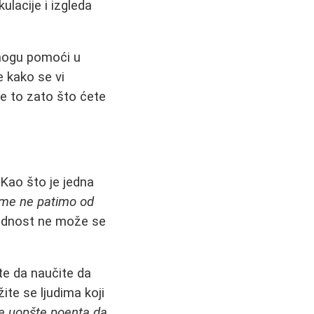
ulacije i izgleda
, mogu pomoći u
e kako se vi
te to zato što ćete
 Kao što je jedna
tome ne patimo od
vrednost ne može se
ite da naučite da
žite se ljudima koji
je uopšte poenta da