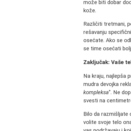
može biti dobar doda
kože.
Različiti tretmani, 
rešavanju specifični
osećate. Ako se odlu
se time osećati bolje
Zaključak: Vaše te
Na kraju, najlepša 
mudra devojka rekla
kompleksa
". Ne dop
svesti na centimetre
Bilo da razmišljate
volite svoje telo o
vas podržavaju i koj