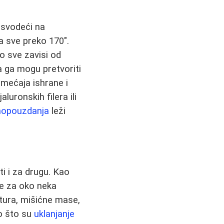
 svodeći na
a sve preko 170".
o sve zavisi od
 ga mogu pretvoriti
emećaja ishrane i
uronskih filera ili
mopouzdanja
leži
i i za drugu. Kao
še za oko neka
stura, mišićne mase,
ao što su
uklanjanje