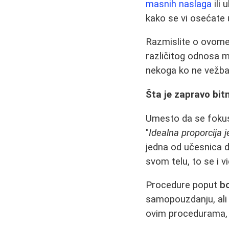
masnih naslaga
ili 
kako se vi osećate u
Razmislite o ovome:
različitog odnosa m
nekoga ko ne vežba, 
Šta je zapravo bit
Umesto da se fokusi
"
Idealna proporcija
jedna od učesnica d
svom telu, to se i v
Procedure poput
b
samopouzdanju, ali 
ovim procedurama, uv