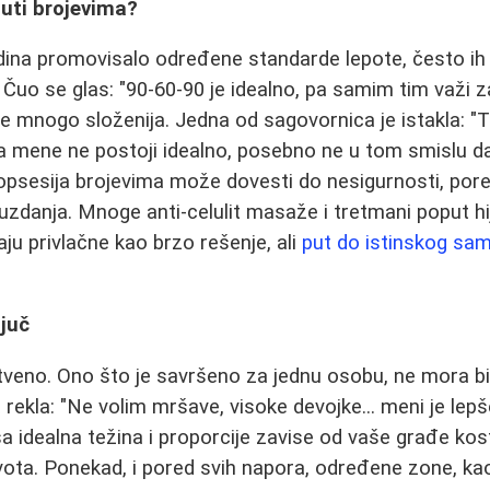
uti brojevima?
dina promovisalo određene standarde lepote, često ih
 Čuo se glas: "90-60-90 je idealno, pa samim tim važi z
e mnogo složenija. Jedna od sagovornica je istakla: "T
a mene ne postoji idealno, posebno ne u tom smislu da
opsesija brojevima može dovesti do nesigurnosti, por
anja. Mnoge anti-celulit masaže i tretmani poput hijal
ju privlačne kao brzo rešenje, ali
put do istinskog sa
ljuč
stveno. Ono što je savršeno za jednu osobu, ne mora bit
 rekla: "Ne volim mršave, visoke devojke... meni je lep
ša idealna težina i proporcije zavise od vaše građe ko
ivota. Ponekad, i pored svih napora, određene zone, k