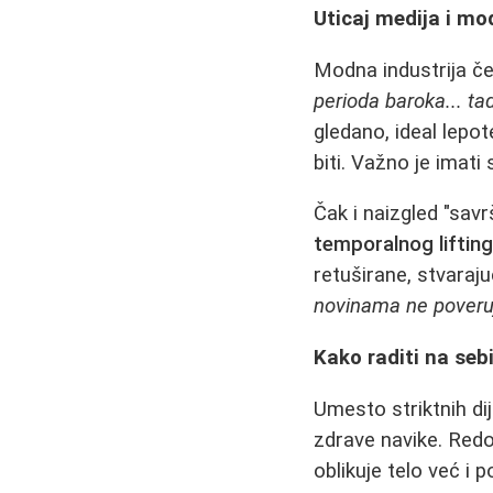
Uticaj medija i mo
Modna industrija če
perioda baroka... ta
gledano, ideal lepo
biti. Važno je imat
Čak i naizgled "sav
temporalnog liftin
retuširane, stvaraj
novinama ne poveru
Kako raditi na seb
Umesto striktnih dij
zdrave navike. Redov
oblikuje telo već i 