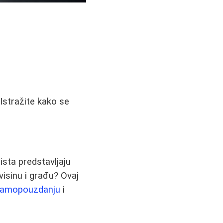
 Istražite kako se
ista predstavljaju
visinu i građu? Ovaj
samopouzdanju
i