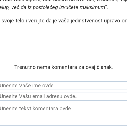
kalup, već da iz postojećeg izvučete maksimum
".
 svoje telo i verujte da je vaša jedinstvenost upravo o
Trenutno nema komentara za ovaj članak.