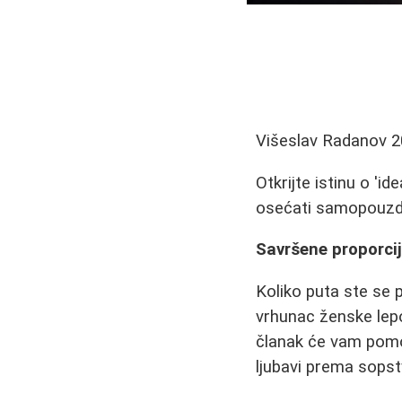
Višeslav Radanov
2
Otkrijte istinu o 'i
osećati samopouzda
Savršene proporcije
Koliko puta ste se p
vrhunac ženske lepo
članak će vam pomoć
ljubavi prema sops