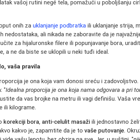
tak vašoj rutini negé tela, pomažući u poboljšanju cirk
poput onih za
uklanjanje podbratka
ili uklanjanje strija
h nedostataka, ali nikada ne zaboravite da je najvažnij
čite za hijaluronske filere ili popunjavanje bora, uradi
, a ne da biste se uklopili u neki tuđi ideal.
lo, vaša pravila
proporcija je ona koja vam donosi sreću i zadovoljstvo.
: "
Idealna proporcija je ona koja nama odgovara a pri 
ustite da vas brojke na metru ili vagi definišu. Vaša 
 ili kilograme.
 o
korekciji bora
,
anti-celulit masaži
ili jednostavno žel
nakvo kakvo je, zapamtite da je to
vaše putovanje
. Okru
i vide vašu lepotu, bez obzira na sve. Jer, u suštini, "
ni