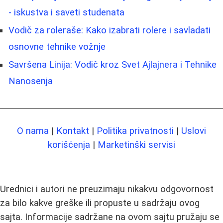
- iskustva i saveti studenata
Vodič za roleraše: Kako izabrati rolere i savladati
osnovne tehnike vožnje
Savršena Linija: Vodič kroz Svet Ajlajnera i Tehnike
Nanosenja
O nama
|
Kontakt
|
Politika privatnosti
|
Uslovi
korišćenja
|
Marketinški servisi
Urednici i autori ne preuzimaju nikakvu odgovornost
za bilo kakve greške ili propuste u sadržaju ovog
sajta. Informacije sadržane na ovom sajtu pružaju se