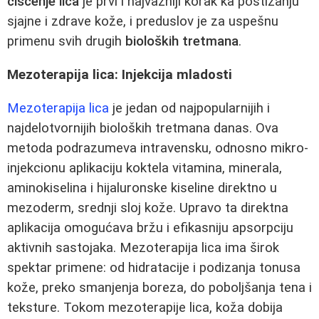
čišćenje lica
je prvi i najvažniji korak ka postizanju
sjajne i zdrave kože, i preduslov je za uspešnu
primenu svih drugih
bioloških tretmana
.
Mezoterapija lica: Injekcija mladosti
Mezoterapija lica
je jedan od najpopularnijih i
najdelotvornijih bioloških tretmana danas. Ova
metoda podrazumeva intravensku, odnosno mikro-
injekcionu aplikaciju koktela vitamina, minerala,
aminokiselina i hijaluronske kiseline direktno u
mezoderm, srednji sloj kože. Upravo ta direktna
aplikacija omogućava bržu i efikasniju apsorpciju
aktivnih sastojaka. Mezoterapija lica ima širok
spektar primene: od hidratacije i podizanja tonusa
kože, preko smanjenja boreza, do poboljšanja tena i
teksture. Tokom mezoterapije lica, koža dobija