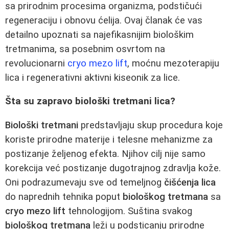
sa prirodnim procesima organizma, podstičući
regeneraciju i obnovu ćelija. Ovaj članak će vas
detailno upoznati sa najefikasnijim biološkim
tretmanima, sa posebnim osvrtom na
revolucionarni
cryo mezo lift
, moćnu mezoterapiju
lica i regenerativni aktivni kiseonik za lice.
Šta su zapravo biološki tretmani lica?
Biološki tretmani
predstavljaju skup procedura koje
koriste prirodne materije i telesne mehanizme za
postizanje željenog efekta. Njihov cilj nije samo
korekcija već postizanje dugotrajnog zdravlja kože.
Oni podrazumevaju sve od temeljnog
čišćenja lica
do naprednih tehnika poput
biološkog tretmana
sa
cryo mezo lift
tehnologijom. Suština svakog
biološkog tretmana
leži u podsticanju prirodne