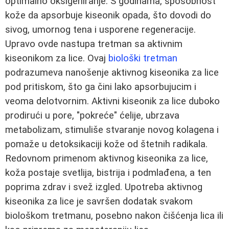
optimalno oksigeniranje. S godinama, sposobnost
kože da apsorbuje kiseonik opada, što dovodi do
sivog, umornog tena i usporene regeneracije.
Upravo ovde nastupa tretman sa aktivnim
kiseonikom za lice. Ovaj
biološki tretman
podrazumeva nanošenje aktivnog kiseonika za lice
pod pritiskom, što ga čini lako apsorbujucim i
veoma delotvornim. Aktivni kiseonik za lice duboko
prodirući u pore, "pokreće" ćelije, ubrzava
metabolizam, stimuliše stvaranje novog kolagena i
pomaže u detoksikaciji kože od štetnih radikala.
Redovnom primenom aktivnog kiseonika za lice,
koža postaje svetlija, bistrija i podmlađena, a ten
poprima zdrav i svež izgled. Upotreba aktivnog
kiseonika za lice je savršen dodatak svakom
biološkom tretmanu, posebno nakon čišćenja lica ili