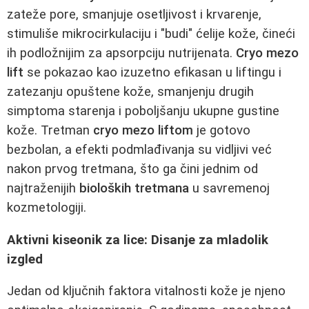
zateže pore, smanjuje osetljivost i krvarenje,
stimuliše mikrocirkulaciju i "budi" ćelije kože, čineći
ih podložnijim za apsorpciju nutrijenata.
Cryo mezo
lift
se pokazao kao izuzetno efikasan u liftingu i
zatezanju opuštene kože, smanjenju drugih
simptoma starenja i poboljšanju ukupne gustine
kože. Tretman
cryo mezo liftom
je gotovo
bezbolan, a efekti podmlađivanja su vidljivi već
nakon prvog tretmana, što ga čini jednim od
najtraženijih
bioloških tretmana
u savremenoj
kozmetologiji.
Aktivni kiseonik za lice: Disanje za mladolik
izgled
Jedan od ključnih faktora vitalnosti kože je njeno