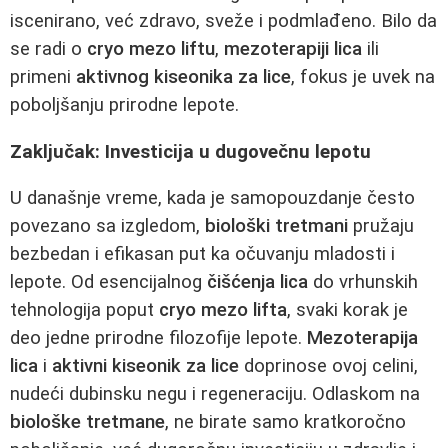
iscenirano, već zdravo, sveže i podmlađeno. Bilo da
se radi o
cryo mezo liftu
,
mezoterapiji lica
ili
primeni
aktivnog kiseonika za lice
, fokus je uvek na
poboljšanju prirodne lepote.
Zaključak: Investicija u dugovečnu lepotu
U današnje vreme, kada je samopouzdanje često
povezano sa izgledom,
biološki tretmani
pružaju
bezbedan i efikasan put ka očuvanju mladosti i
lepote. Od esencijalnog
čišćenja lica
do vrhunskih
tehnologija poput
cryo mezo lifta
, svaki korak je
deo jedne prirodne filozofije lepote.
Mezoterapija
lica
i
aktivni kiseonik za lice
doprinose ovoj celini,
nudeći dubinsku negu i regeneraciju. Odlaskom na
biološke tretmane
, ne birate samo kratkoročno