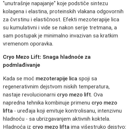
"unutrašnje napajanje" koje podstiče sintezu
kolagena i elastina, proteinskih vlakana odgovornih
za čvrstinu i elastičnost. Efekti mezoterapije lica
su kumulativni i vide se nakon serije tretmana, a
sam postupak je minimalno invazivan sa kratkim
vremenom oporavka.
Cryo Mezo Lift: Snaga hladnoće za
podmlađivanje
Kada se moć
mezoterapije lica
spoji sa
regenerativnim dejstvom niskih temperatura,
nastaje revolucionarni
cryo mezo lift
. Ova
napredna tehnika kombinuje primenu
cryo mezo
lifta
- uređaja koji emituje kontrolisanu, intenzivnu
hladnoću - sa ubrizgavanjem aktivnih koktela.
Hladnoća iz
cryo mezo lifta
ima višestruko dejstvo: