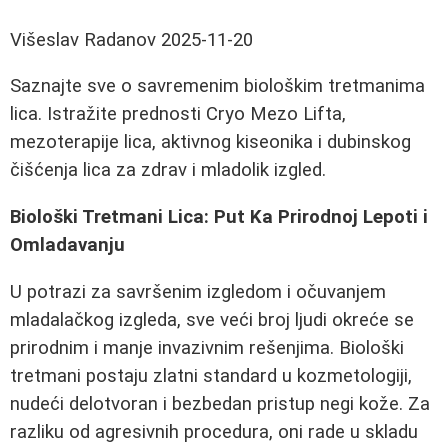
Višeslav Radanov
2025-11-20
Saznajte sve o savremenim biološkim tretmanima
lica. Istražite prednosti Cryo Mezo Lifta,
mezoterapije lica, aktivnog kiseonika i dubinskog
čišćenja lica za zdrav i mladolik izgled.
Biološki Tretmani Lica: Put Ka Prirodnoj Lepoti i
Omladavanju
U potrazi za savršenim izgledom i očuvanjem
mladalačkog izgleda, sve veći broj ljudi okreće se
prirodnim i manje invazivnim rešenjima. Biološki
tretmani postaju zlatni standard u kozmetologiji,
nudeći delotvoran i bezbedan pristup negi kože. Za
razliku od agresivnih procedura, oni rade u skladu