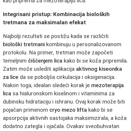
kao priprema za mezoterapiju lica.
Integrisani pristup: Kombinacija bioloških
tretmana za maksimalan efekat
Najbolji rezultati se postižu kada se različiti
biološki tretmani
kombinuju u personalizovanom
protokolu. Na primer, tretman može započeti
temeljnim
čišćenjem lica
kako bi se koža pripremila.
Zatim može uslediti aplikacija
aktivnog kiseonika
za lice
da se poboljša cirkulacija i oksigenacija.
Nakon toga, idealan sledeći korak je
mezoterapija
lica
sa hialuronskom kiselinom i vitaminima za
dubinsku hidrataciju i ishranu. Ovaj korak može biti
pojačan primenom
cryo mezo lifta
kako bi se
apsorpcija aktivnih sastojaka maksimizirala, a koža
dodatno zategla i ojačala. Ovakav sveobuhvatan