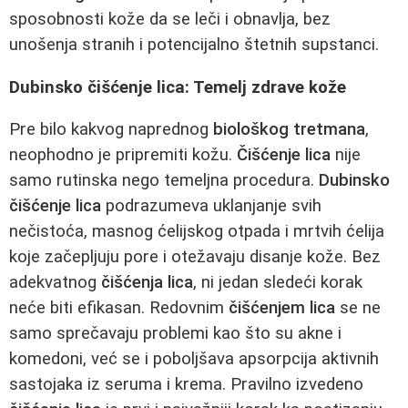
sposobnosti kože da se leči i obnavlja, bez
unošenja stranih i potencijalno štetnih supstanci.
Dubinsko čišćenje lica: Temelj zdrave kože
Pre bilo kakvog naprednog
biološkog tretmana
,
neophodno je pripremiti kožu.
Čišćenje lica
nije
samo rutinska nego temeljna procedura.
Dubinsko
čišćenje lica
podrazumeva uklanjanje svih
nečistoća, masnog ćelijskog otpada i mrtvih ćelija
koje začepljuju pore i otežavaju disanje kože. Bez
adekvatnog
čišćenja lica
, ni jedan sledeći korak
neće biti efikasan. Redovnim
čišćenjem lica
se ne
samo sprečavaju problemi kao što su akne i
komedoni, već se i poboljšava apsorpcija aktivnih
sastojaka iz seruma i krema. Pravilno izvedeno