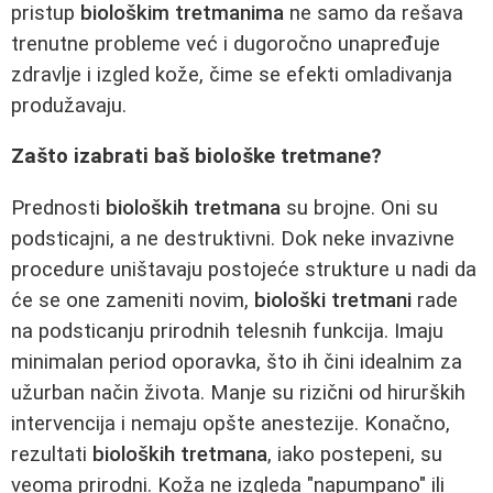
pristup
biološkim tretmanima
ne samo da rešava
trenutne probleme već i dugoročno unapređuje
zdravlje i izgled kože, čime se efekti omladivanja
produžavaju.
Zašto izabrati baš biološke tretmane?
Prednosti
bioloških tretmana
su brojne. Oni su
podsticajni, a ne destruktivni. Dok neke invazivne
procedure uništavaju postojeće strukture u nadi da
će se one zameniti novim,
biološki tretmani
rade
na podsticanju prirodnih telesnih funkcija. Imaju
minimalan period oporavka, što ih čini idealnim za
užurban način života. Manje su rizični od hirurških
intervencija i nemaju opšte anestezije. Konačno,
rezultati
bioloških tretmana
, iako postepeni, su
veoma prirodni. Koža ne izgleda "napumpano" ili